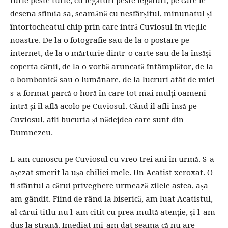
turle peste turle, cu legături peste legături, pe care le
desena sfinția sa, seamănă cu nesfârșitul, minunatul și
întortocheatul chip prin care intră Cuviosul în viețile
noastre. De la o fotografie sau de la o postare pe
internet, de la o mărturie dintr-o carte sau de la însăși
coperta cărții, de la o vorbă aruncată întâmplător, de la
o bombonică sau o lumânare, de la lucruri atât de mici
s-a format parcă o horă în care tot mai mulți oameni
intră și îl află acolo pe Cuviosul. Când îl afli însă pe
Cuviosul, afli bucuria și nădejdea care sunt din
Dumnezeu.
L-am cunoscu pe Cuviosul cu vreo trei ani în urmă. S-a
așezat smerit la ușa chiliei mele. Un Acatist xeroxat. O
fi sfântul a cărui priveghere urmează zilele astea, așa
am gândit. Fiind de rând la biserică, am luat Acatistul,
al cărui titlu nu l-am citit cu prea multă atenție, și l-am
dus la strană. Imediat mi-am dat seama că nu are