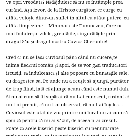
va opri vreodată? Nădăjduiesc să nu se întâmple prea
curând. Așa izvor, de la Hristos curgător, ce curge cu
atâta voioșie dintr-un suflet în altul cu atâta putere, cu
atâta limpezime… Minunat este Dumnezeu, Care ne
mai îndulcește zilele, greutățile, singurătățile prin
dragul Său și dragul nostru Cuvios Gherontie!
Cred că nu se lasă Cuviosul până când nu cucerește
inima fiecărui român și apoi, de se vor găsi traducători
iscusiți, să îndulcească și alte popoare cu bunătățile sale,
cu dragostea sa. Pe unde nu a reușit să ajungă, purtător
de trup fiind, iată că ajunge acum când este numai duh.
Și nu ai cum să fii supărat că nu l-ai cunoscut, rușinat că
nu l-ai prețuit, că nu l-ai observat, că nu l-ai înțeles…
Cuviosul este atât de viu printre noi încât nu ai cum să
spui că pentru că nu ai văzut, de aceea n-ai crezut.
Poate că acele biserici peste biserici cu nenumărate