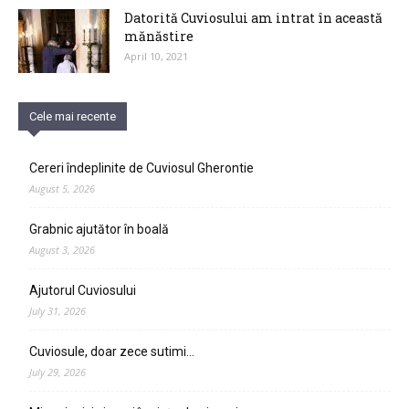
Datorită Cuviosului am intrat în această
mănăstire
April 10, 2021
Cele mai recente
Cereri îndeplinite de Cuviosul Gherontie
August 5, 2026
Grabnic ajutător în boală
August 3, 2026
Ajutorul Cuviosului
July 31, 2026
Cuviosule, doar zece sutimi…
July 29, 2026