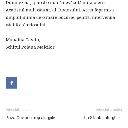
Dumnezeu și parcă o mână nevăzută mi-a oferit
Acatistul mult căutat, al Cuviosului. Acest fapt mi-a
umplut inima de o mare bucurie, pentru intervenția
vădită a Cuviosului.
Monahia Tavita,
Schitul Poiana Maicilor
Articolul precedent
Articolul următor
Poza Cuviosului şi alergiile
La Sfânta Liturghie…