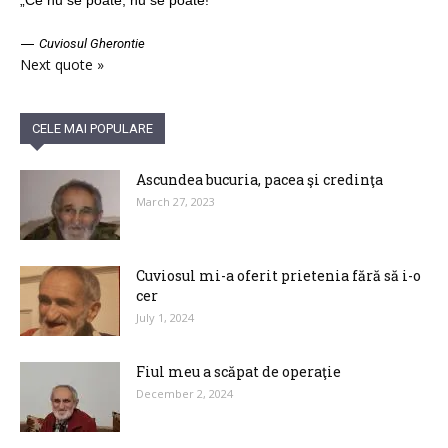
„Ce nu se poate, nu se poate!”
—
Cuviosul Gherontie
Next quote »
CELE MAI POPULARE
Ascundea bucuria, pacea şi credinţa
March 27, 2023
Cuviosul mi-a oferit prietenia fără să i-o
cer
July 1, 2024
Fiul meu a scăpat de operaţie
December 2, 2024