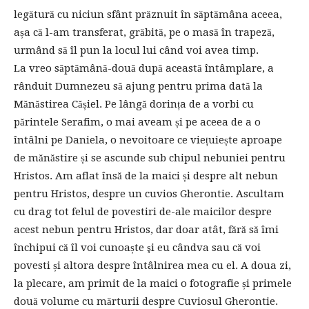
legătură cu niciun sfânt prăznuit în săptămâna aceea,
așa că l-am transferat, grăbită, pe o masă în trapeză,
urmând să îl pun la locul lui când voi avea timp.
La vreo săptămână-două după această întâmplare, a
rânduit Dumnezeu să ajung pentru prima dată la
Mănăstirea Cășiel. Pe lângă dorința de a vorbi cu
părintele Serafim, o mai aveam și pe aceea de a o
întâlni pe Daniela, o nevoitoare ce viețuiește aproape
de mănăstire și se ascunde sub chipul nebuniei pentru
Hristos. Am aflat însă de la maici și despre alt nebun
pentru Hristos, despre un cuvios Gherontie. Ascultam
cu drag tot felul de povestiri de-ale maicilor despre
acest nebun pentru Hristos, dar doar atât, fără să îmi
închipui că îl voi cunoaște şi eu cândva sau că voi
povesti și altora despre întâlnirea mea cu el. A doua zi,
la plecare, am primit de la maici o fotografie și primele
două volume cu mărturii despre Cuviosul Gherontie.