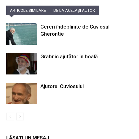
ARTICOLE SIMILARE
DE LA ACELAȘI AUTOR
Cereri îndeplinite de Cuviosul
Gherontie
Grabnic ajutător în boală
Ajutorul Cuviosului
LĂSAȚI UN MESAJ