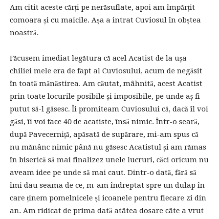
Am citit aceste cărți pe nerăsuflate, apoi am împărțit
comoara și cu maicile. Așa a intrat Cuviosul în obștea
noastră.
Făcusem imediat legătura că acel Acatist de la ușa
chiliei mele era de fapt al Cuviosului, acum de negăsit
în toată mănăstirea. Am căutat, mâhnită, acest Acatist
prin toate locurile posibile și imposibile, pe unde aș fi
putut să-l găsesc. Îi promiteam Cuviosului că, dacă îl voi
găsi, îi voi face 40 de acatiste, însă nimic. Într-o seară,
după Pavecerniță, apăsată de supărare, mi-am spus că
nu mănânc nimic până nu găsesc Acatistul și am rămas
în biserică să mai finalizez unele lucruri, căci oricum nu
aveam idee pe unde să mai caut. Dintr-o dată, fără să
îmi dau seama de ce, m-am îndreptat spre un dulap în
care ținem pomelnicele și icoanele pentru fiecare zi din
an. Am ridicat de prima dată atâtea dosare câte a vrut