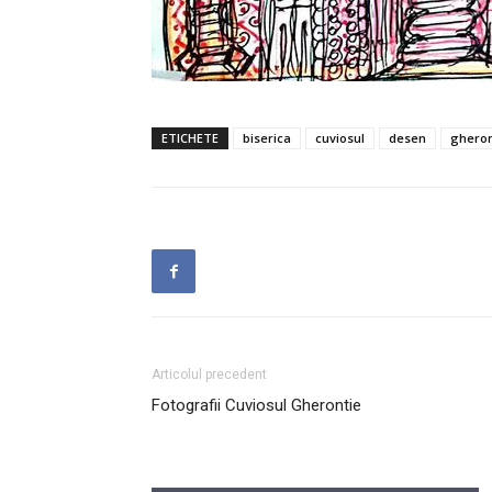
ETICHETE
biserica
cuviosul
desen
gheron
Articolul precedent
Fotografii Cuviosul Gherontie