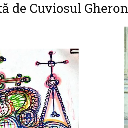
ată de Cuviosul Gheron
cel
nebun
pentru