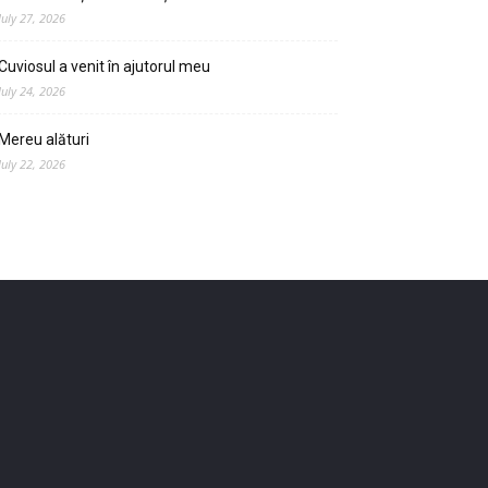
July 27, 2026
Cuviosul a venit în ajutorul meu
July 24, 2026
Mereu alături
July 22, 2026