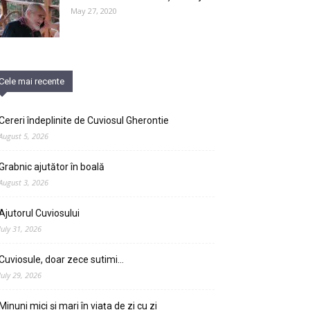
May 27, 2020
Cele mai recente
Cereri îndeplinite de Cuviosul Gherontie
August 5, 2026
Grabnic ajutător în boală
August 3, 2026
Ajutorul Cuviosului
July 31, 2026
Cuviosule, doar zece sutimi…
July 29, 2026
Minuni mici și mari în viața de zi cu zi