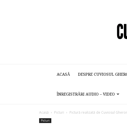
ACASĂ
DESPRE CUVIOSUL GHER
ÎNREGISTRĂRI AUDIO – VIDEO
Acasă
Picturi
Pictură realizată de Cuviosul Ghero
Picturi