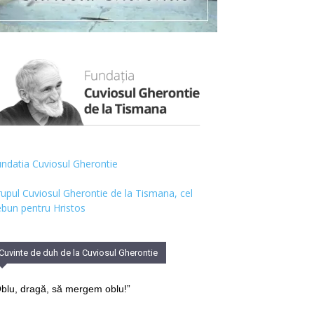
ndatia Cuviosul Gherontie
upul Cuviosul Gherontie de la Tismana, cel
bun pentru Hristos
Cuvinte de duh de la Cuviosul Gherontie
blu, dragă, să mergem oblu!”