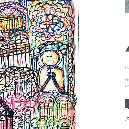
Hristos
Fu
Gr
ne
„O