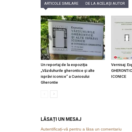
ARTICOLE SIMILARE
DE LA ACELAȘI AUTOR
Un reportaj de la expoziţia
Vernisaj: 
„Văzduhurile gherontice şi alte
GHERONTICE
isprăvi iconice” a Cuviosului
ICONICE
Gherontie
LĂSAȚI UN MESAJ
Autentificați-vă pentru a lăsa un comentariu