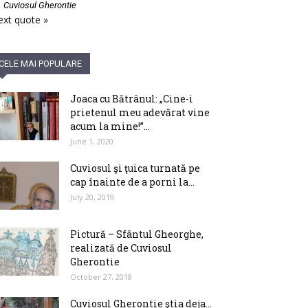
—
Cuviosul Gherontie
xt quote »
CELE MAI POPULARE
Joaca cu Bătrânul: „Cine-i
prietenul meu adevărat vine
acum la mine!”...
June 1, 2020
Cuviosul şi ţuica turnată pe
cap înainte de a porni la...
July 20, 2019
Pictură – Sfântul Gheorghe,
realizată de Cuviosul
Gherontie
October 27, 2018
Cuviosul Gherontie ştia deja…