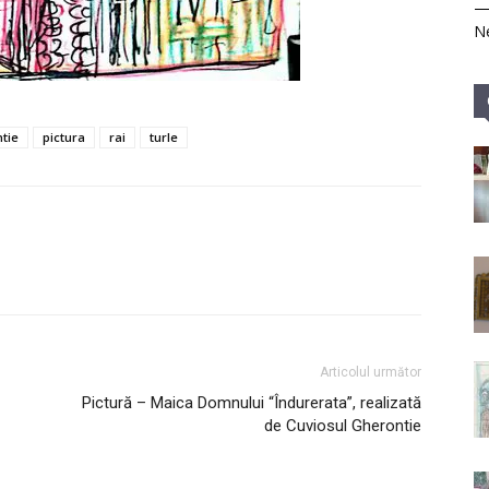
Ne
tie
pictura
rai
turle
Articolul următor
Pictură – Maica Domnului “Îndurerata”, realizată
de Cuviosul Gherontie