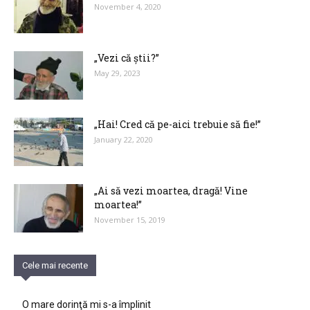
November 4, 2020
„Vezi că știi?”
May 29, 2023
„Hai! Cred că pe-aici trebuie să fie!”
January 22, 2020
„Ai să vezi moartea, dragă! Vine
moartea!”
November 15, 2019
Cele mai recente
O mare dorinţă mi s-a împlinit