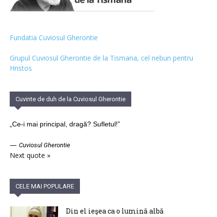
Fundatia Cuviosul Gherontie
Grupul Cuviosul Gherontie de la Tismana, cel nebun pentru
Hristos
Cuvinte de duh de la Cuviosul Gherontie
„Ce-i mai principal, dragă? Sufletul!”
—
Cuviosul Gherontie
Next quote »
CELE MAI POPULARE
Din el ieşea ca o lumină albă