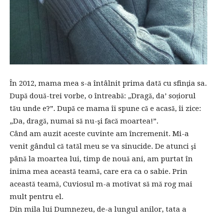
În 2012, mama mea s-a întâlnit prima dată cu sfinţia sa.
După două-trei vorbe, o întreabă: „Dragă, da’ soțiorul
tău unde e?”. După ce mama îi spune că e acasă, îi zice:
„Da, dragă, numai să nu-şi facă moartea!”.
Când am auzit aceste cuvinte am încremenit. Mi-a
venit gândul că tatăl meu se va sinucide. De atunci şi
până la moartea lui, timp de nouă ani, am purtat în
inima mea această teamă, care era ca o sabie. Prin
această teamă, Cuviosul m-a motivat să mă rog mai
mult pentru el.
Din mila lui Dumnezeu, de-a lungul anilor, tata a