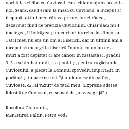
vorbit la telefon cu Cuviosul, care chiar a ajuns acasă la
noi. Seara, când eram la masă cu Cuviosul, a început să
îi spună tatălui meu câteva păcate, iar el râdea,
dezarmat fiind de precizia Cuviosului. Chiar dacă nu-l
înțelegea, îl îndrăgea şi uneori mă întreba de sfinţia sa.
Tatăl meu nu era un om al Bisericii, dar în ultimii ani a
început să meargă la biserică. Înainte cu un an de a
muri a fost depistat că are cancer în metastază, gradul
3. S-a schimbat mult, s-a pocăit şi, pentru rugăciunile
Cuviosului, a plecat la Domnul spovedit, împărtăşit, în
pocăință şi în pace cu toți. Îţi mulţumesc din suflet,
Cuvioase, că „ai văzut” de tatăl meu. (Expresie adesea
folosită de Cuviosul, cu sensul de „a avea grijă”.)
Rasofora Gherontia,
Mănăstirea Paltin, Petru Vodă