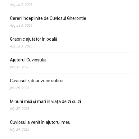
August 7, 2026
Cereri îndeplinite de Cuviosul Gherontie
August 5, 2026
Grabnic ajutător în boală
August 3, 2026
Ajutorul Cuviosului
July 31, 2026
Cuviosule, doar zece sutimi…
July 29, 2026
Minuni mici și mari în viața de zi cu zi
July 27, 2026
Cuviosul a venit în ajutorul meu
July 24, 2026