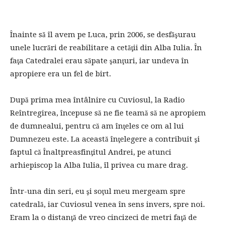
Înainte să îl avem pe Luca, prin 2006, se desfăşurau
unele lucrări de reabilitare a cetăţii din Alba Iulia. În
faţa Catedralei erau săpate şanţuri, iar undeva în
apropiere era un fel de birt.
După prima mea întâlnire cu Cuviosul, la Radio
Reîntregirea, începuse să ne fie teamă să ne apropiem
de dumnealui, pentru că am înţeles ce om al lui
Dumnezeu este. La această înţelegere a contribuit şi
faptul că Înaltpreasfinţitul Andrei, pe atunci
arhiepiscop la Alba Iulia, îl privea cu mare drag.
Într-una din seri, eu şi soţul meu mergeam spre
catedrală, iar Cuviosul venea în sens invers, spre noi.
Eram la o distanţă de vreo cincizeci de metri faţă de