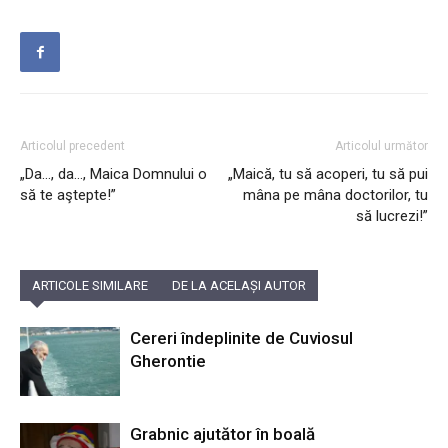
Articolul precedent
Articolul următor
„Da…, da…, Maica Domnului o
„Maică, tu să acoperi, tu să pui
să te aştepte!”
mâna pe mâna doctorilor, tu
să lucrezi!”
ARTICOLE SIMILARE
DE LA ACELAȘI AUTOR
Cereri îndeplinite de Cuviosul
Gherontie
Grabnic ajutător în boală