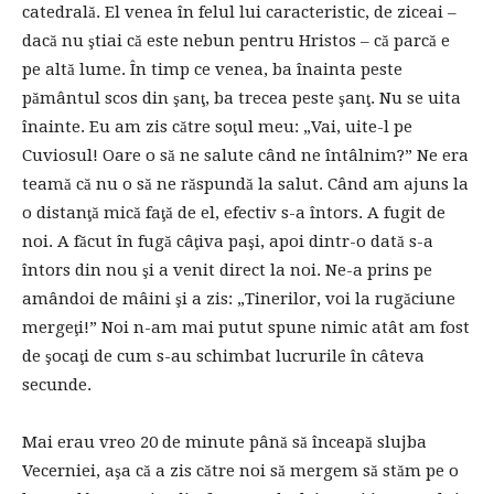
catedrală. El venea în felul lui caracteristic, de ziceai –
dacă nu ştiai că este nebun pentru Hristos – că parcă e
pe altă lume. În timp ce venea, ba înainta peste
pământul scos din şanţ, ba trecea peste şanţ. Nu se uita
înainte. Eu am zis către soţul meu: „Vai, uite-l pe
Cuviosul! Oare o să ne salute când ne întâlnim?” Ne era
teamă că nu o să ne răspundă la salut. Când am ajuns la
o distanţă mică faţă de el, efectiv s-a întors. A fugit de
noi. A făcut în fugă câţiva paşi, apoi dintr-o dată s-a
întors din nou şi a venit direct la noi. Ne-a prins pe
amândoi de mâini şi a zis: „Tinerilor, voi la rugăciune
mergeţi!” Noi n-am mai putut spune nimic atât am fost
de şocaţi de cum s-au schimbat lucrurile în câteva
secunde.
Mai erau vreo 20 de minute până să înceapă slujba
Vecerniei, aşa că a zis către noi să mergem să stăm pe o