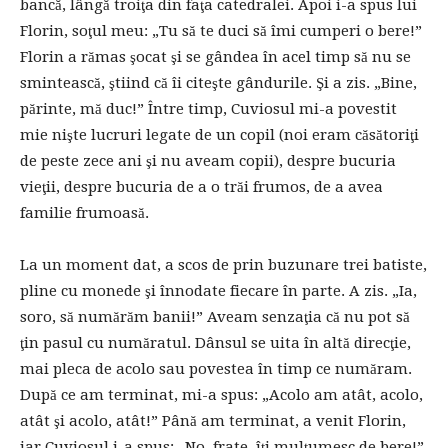
bancă, lângă troiţa din faţa catedralei. Apoi i-a spus lui
Florin, soţul meu: „Tu să te duci să îmi cumperi o bere!”
Florin a rămas şocat şi se gândea în acel timp să nu se
smintească, ştiind că îi citeşte gândurile. Şi a zis. „Bine,
părinte, mă duc!” Între timp, Cuviosul mi-a povestit
mie nişte lucruri legate de un copil (noi eram căsătoriţi
de peste zece ani şi nu aveam copii), despre bucuria
vieţii, despre bucuria de a o trăi frumos, de a avea
familie frumoasă.
La un moment dat, a scos de prin buzunare trei batiste,
pline cu monede şi înnodate fiecare în parte. A zis. „Ia,
soro, să numărăm banii!” Aveam senzaţia că nu pot să
ţin pasul cu număratul. Dânsul se uita în altă direcţie,
mai pleca de acolo sau povestea în timp ce număram.
După ce am terminat, mi-a spus: „Acolo am atât, acolo,
atât şi acolo, atât!” Până am terminat, a venit Florin,
iar Cuviosul i-a spus: „No, frate, îţi mulţumesc de bere!”