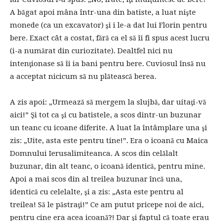
A băgat apoi mâna într-una din batiste, a luat nişte
monede (ca un excavator) şi i le-a dat lui Florin pentru
bere. Exact cât a costat, fără ca el să îi fi spus acest lucru
(i-a numărat din curiozitate). Dealtfel nici nu
intenţionase să îi ia bani pentru bere. Cuviosul însă nu
a acceptat nicicum să nu plătească berea.
A zis apoi: „Urmează să mergem la slujbă, dar uitaţi-vă
aici!” Şi tot ca şi cu batistele, a scos dintr-un buzunar
un teanc cu icoane diferite. A luat la întâmplare una şi
zis: „Uite, asta este pentru tine!”. Era o icoană cu Maica
Domnului Ierusalimiteanca. A scos din celălalt
buzunar, din alt teanc, o icoană identică, pentru mine.
Apoi a mai scos din al treilea buzunar încă una,
identică cu celelalte, şi a zis: „Asta este pentru al
treilea! Să le păstraţi!” Ce am putut pricepe noi de aici,
pentru cine era acea icoană?! Dar şi faptul că toate erau