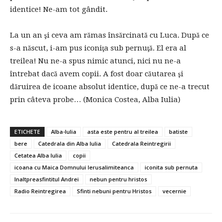
identice! Ne-am tot gândit.
La un an şi ceva am rămas însărcinată cu Luca. După ce
s-a născut, i-am pus iconiţa sub pernuţă. El era al
treilea! Nu ne-a spus nimic atunci, nici nu ne-a
întrebat dacă avem copii. A fost doar căutarea şi
dăruirea de icoane absolut identice, după ce ne-a trecut
prin câteva probe… (Monica Costea, Alba Iulia)
ETICHETE
Alba-Iulia
asta este pentru al treilea
batiste
bere
Catedrala din Alba Iulia
Catedrala Reintregirii
Cetatea Alba Iulia
copii
icoana cu Maica Domnului Ierusalimiteanca
iconita sub pernuta
Inaltpreasfintitul Andrei
nebun pentru hristos
Radio Reintregirea
Sfinti nebuni pentru Hristos
vecernie