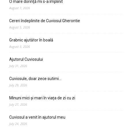
O mare dorinţă mi s-a împlinit
August 7, 2026
Cereri îndeplinite de Cuviosul Gherontie
August 5, 2026
Grabnic ajutător în boală
August 3, 2026
Ajutorul Cuviosului
July 31, 2026
Cuviosule, doar zece sutimi…
July 29, 2026
Minuni mici și mari în viața de zi cu zi
July 27, 2026
Cuviosul a venit în ajutorul meu
July 24, 2026