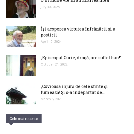
O minune vie în amintirea mea
July 30, 2025
Îşi acoperea virtutea înfrânării şi a
postirii
April 10, 2024
„Episcopul Gurie, dragă, are suflet bun!”
October 21, 2022
„Cuvioasa înjură de cele sfinte şi
fumează! Şi s-a îndepărtat de...
March 5, 2020
Cele mai recente