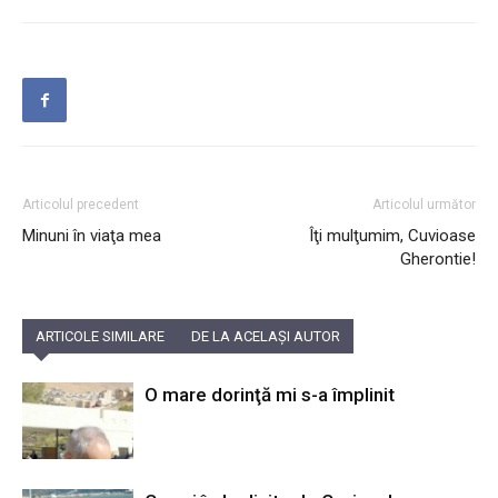
Articolul precedent
Articolul următor
Minuni în viaţa mea
Îţi mulţumim, Cuvioase
Gherontie!
ARTICOLE SIMILARE
DE LA ACELAȘI AUTOR
O mare dorinţă mi s-a împlinit