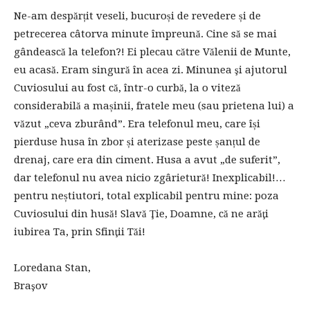
Ne-am despărțit veseli, bucuroși de revedere și de
petrecerea câtorva minute împreună. Cine să se mai
gândească la telefon?! Ei plecau către Vălenii de Munte,
eu acasă. Eram singură în acea zi. Minunea şi ajutorul
Cuviosului au fost că, într-o curbă, la o viteză
considerabilă a mașinii, fratele meu (sau prietena lui) a
văzut „ceva zburând”. Era telefonul meu, care își
pierduse husa în zbor și aterizase peste șanțul de
drenaj, care era din ciment. Husa a avut „de suferit”,
dar telefonul nu avea nicio zgârietură! Inexplicabil!…
pentru neștiutori, total explicabil pentru mine: poza
Cuviosului din husă! Slavă Ţie, Doamne, că ne arăţi
iubirea Ta, prin Sfinţii Tăi!
Loredana Stan,
Braşov