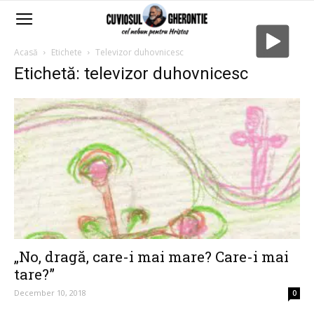
Acasă
Etichete
Televizor duhovnicesc
Etichetă: televizor duhovnicesc
„No, dragă, care-i mai mare? Care-i mai
tare?”
December 10, 2018
0