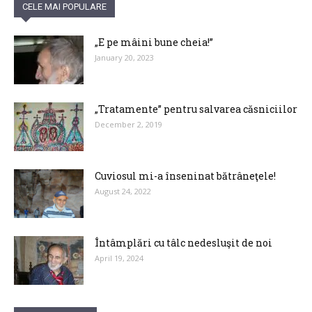
CELE MAI POPULARE
„E pe mâini bune cheia!”
January 20, 2023
„Tratamente” pentru salvarea căsniciilor
December 2, 2019
Cuviosul mi-a înseninat bătrâneţele!
August 24, 2022
Întâmplări cu tâlc nedesluşit de noi
April 19, 2024