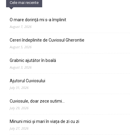
Cele mai recente
O mare dorinţă mi s-a împlinit
August 7, 2026
Cereri îndeplinite de Cuviosul Gherontie
August 5, 2026
Grabnic ajutător în boală
August 3, 2026
Ajutorul Cuviosului
July 31, 2026
Cuviosule, doar zece sutimi…
July 29, 2026
Minuni mici și mari în viața de zi cu zi
July 27, 2026