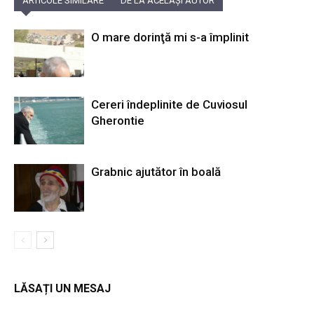
ARTICOLE SIMILARE
DE LA ACELAȘI AUTOR
O mare dorinţă mi s-a împlinit
Cereri îndeplinite de Cuviosul
Gherontie
Grabnic ajutător în boală
LĂSAȚI UN MESAJ