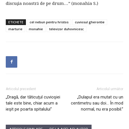
discuţia noastră de pe drum…” (monahia S.)
ETICHETE
cel nebun pentru hristos
cuviosul gherontie
marturie
monahie
televizor duhovnicesc
Articolul precedent
Articolul următor
„Dragă, dar tăticuţul cuvioşiei
„Dulapul era mutat cu un
tale este bine, chiar acum a
centimetru sau doi… În mod
ieşit pe poarta spitalului”
normal, nu era posibil.”