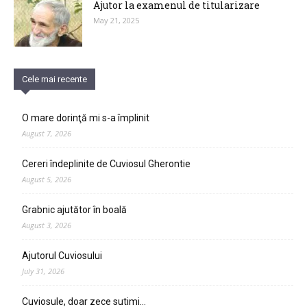
Ajutor la examenul de titularizare
May 21, 2025
Cele mai recente
O mare dorinţă mi s-a împlinit
August 7, 2026
Cereri îndeplinite de Cuviosul Gherontie
August 5, 2026
Grabnic ajutător în boală
August 3, 2026
Ajutorul Cuviosului
July 31, 2026
Cuviosule, doar zece sutimi…