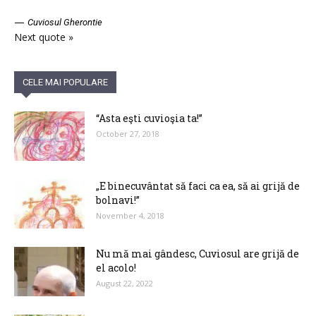
—
Cuviosul Gherontie
Next quote »
CELE MAI POPULARE
“Asta eşti cuvioşia ta!”
October 27, 2018
„E binecuvântat să faci ca ea, să ai grijă de
bolnavi!”
November 4, 2018
Nu mă mai gândesc, Cuviosul are grijă de
el acolo!
August 22, 2022