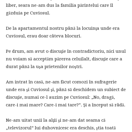
liber, seara ne-am dus la familia părintelui care îl
găzduia pe Cuviosul.
De la apartamentul nostru până la locuinţa unde era
Cuviosul, erau doar câteva blocuri.
Pe drum, am avut o discuţie în contradictoriu, nici unul
nu voiam să acceptăm părerea celuilalt, discuţie care a
durat până la uşa prietenilor noştri.
Am intrat în casă, ne-am făcut comozi în sufragerie
unde era şi Cuviosul şi, până să deschidem un subiect de
discuţie, numai ce-l auzim pe Cuviosul: „No, dragă,
care-i mai mare? Care-i mai tare?”. Şi a început să râdă.
Ne-am uitat unii la alţii şi ne-am dat seama că
„televizorul” lui duhovnicesc era deschis, ştia toată