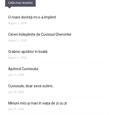
Cele mai recente
O mare dorinţă mi s-a împlinit
August 7, 2026
Cereri îndeplinite de Cuviosul Gherontie
August 5, 2026
Grabnic ajutător în boală
August 3, 2026
Ajutorul Cuviosului
July 31, 2026
Cuviosule, doar zece sutimi…
July 29, 2026
Minuni mici și mari în viața de zi cu zi
July 27, 2026