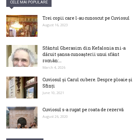
CELE MAI POPULARE
Trei copii care l-au cunoscut pe Cuviosul
August 16, 2023
Sfântul Gherasim din Kefalonia mi-a
dăruit șansa cunoașterii unui sfânt
român:...
March 4, 2026
Cuviosul și Carul cu bere. Despre ploaie și
Sfinți
June 10, 2021
Cuviosul s-a rugat pe roata de rezervă
August 26, 2020