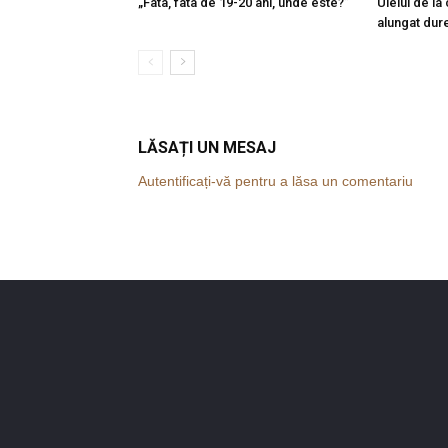
„Fata, fata de 19-20 ani, unde este?”
Uleiul de la
alungat dure
LĂSAȚI UN MESAJ
Autentificați-vă pentru a lăsa un comentariu