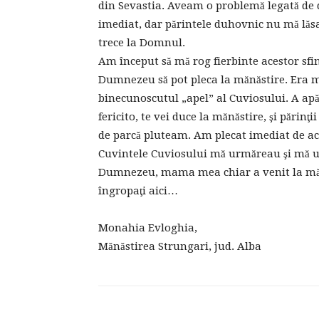
din Sevastia. Aveam o problemă legată de 
imediat, dar părintele duhovnic nu mă lăs
trece la Domnul.
Am început să mă rog fierbinte acestor sfinţ
Dumnezeu să pot pleca la mănăstire. Era m
binecunoscutul „apel” al Cuviosului. A apăru
fericito, te vei duce la mănăstire, şi părinţi
de parcă pluteam. Am plecat imediat de ac
Cuvintele Cuviosului mă urmăreau şi mă um
Dumnezeu, mama mea chiar a venit la mănăs
îngropaţi aici…
Monahia Evloghia,
Mănăstirea Strungari, jud. Alba