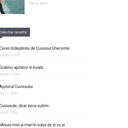
May 6, 2024
Cele mai recente
Cereri îndeplinite de Cuviosul Gherontie
August 5, 2026
Grabnic ajutător în boală
August 3, 2026
Ajutorul Cuviosului
July 31, 2026
Cuviosule, doar zece sutimi…
July 29, 2026
Minuni mici și mari în viața de zi cu zi