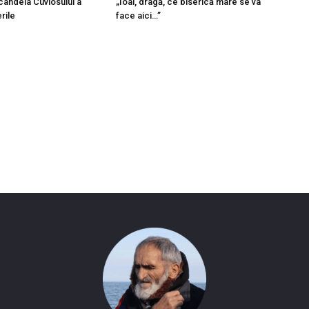
 candela Cuviosului a
„Ioai, dragă, ce biserică mare se va
rile
face aici…”