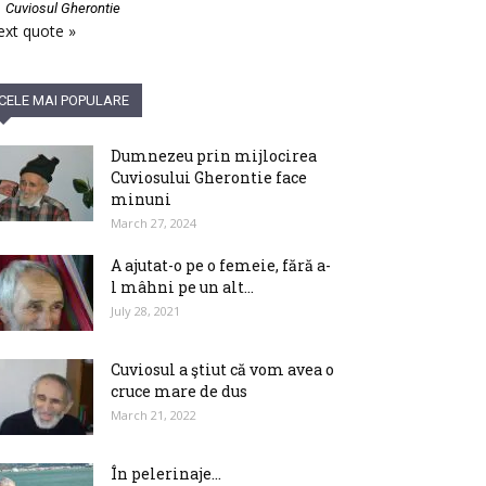
—
Cuviosul Gherontie
xt quote »
CELE MAI POPULARE
Dumnezeu prin mijlocirea
Cuviosului Gherontie face
minuni
March 27, 2024
A ajutat-o pe o femeie, fără a-
l mâhni pe un alt...
July 28, 2021
Cuviosul a ştiut că vom avea o
cruce mare de dus
March 21, 2022
În pelerinaje…