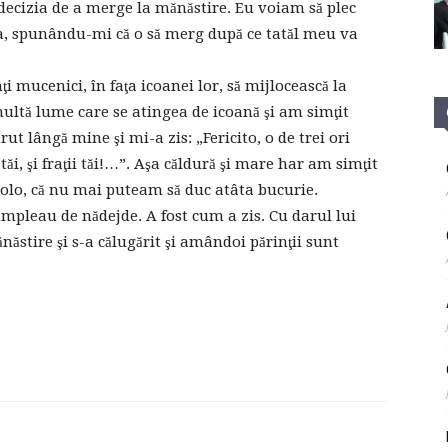
decizia de a merge la mănăstire. Eu voiam să plec
a, spunându-mi că o să merg după ce tatăl meu va
i mucenici, în faţa icoanei lor, să mijlocească la
ultă lume care se atingea de icoană şi am simţit
t lângă mine şi mi-a zis: „Fericito, o de trei ori
i tăi, şi fraţii tăi!…”. Aşa căldură şi mare har am simţit
olo, că nu mai puteam să duc atâta bucurie.
pleau de nădejde. A fost cum a zis. Cu darul lui
tire şi s-a călugărit şi amândoi părinţii sunt