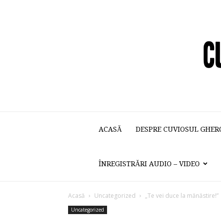
ACASĂ
DESPRE CUVIOSUL GHER
ÎNREGISTRĂRI AUDIO – VIDEO
Acasă
Uncategorized
„Te vei duce la mănăstire!”
Uncategorized