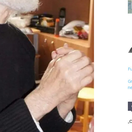
Hristos
Fu
Gr
ne
„C