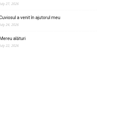
July 27, 2026
Cuviosul a venit în ajutorul meu
July 24, 2026
Mereu alături
July 22, 2026