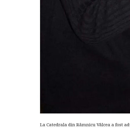
La Catedrala din Râmnicu Vâlcea a fost adu