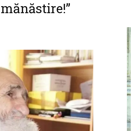
 mănăstire!”
cel
nebun
pentru