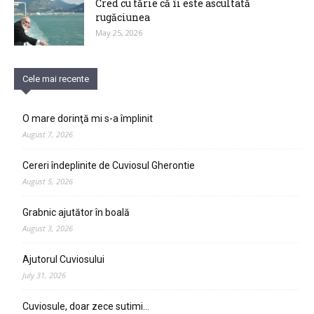
Cred cu tărie că îi este ascultată
rugăciunea
May 25, 2026
Cele mai recente
O mare dorinţă mi s-a împlinit
August 7, 2026
Cereri îndeplinite de Cuviosul Gherontie
August 5, 2026
Grabnic ajutător în boală
August 3, 2026
Ajutorul Cuviosului
July 31, 2026
Cuviosule, doar zece sutimi…