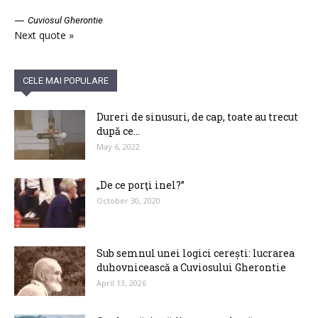
—
Cuviosul Gherontie
Next quote »
CELE MAI POPULARE
Dureri de sinusuri, de cap, toate au trecut
după ce...
May 6, 2022
„De ce porţi inel?”
October 30, 2020
Sub semnul unei logici cerești: lucrarea
duhovnicească a Cuviosului Gherontie
April 13, 2026