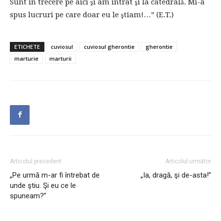
Sunt în trecere pe aici şi am intrat şi la catedrală. Mi-a
spus lucruri pe care doar eu le ştiam!…” (E.T.)
ETICHETE
cuviosul
cuviosul gherontie
gherontie
marturie
marturii
Articolul precedent
Articolul următor
„Pe urmă m-ar fi întrebat de
„Ia, dragă, şi de-asta!”
unde ştiu. Şi eu ce le
spuneam?”