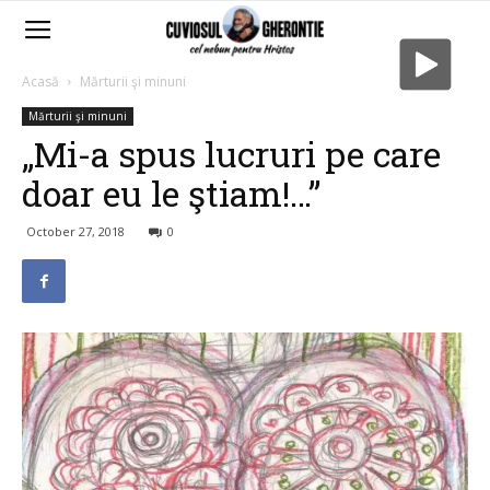
Acasă
Mărturii şi minuni
Mărturii şi minuni
„Mi-a spus lucruri pe care
doar eu le ştiam!…”
October 27, 2018
0