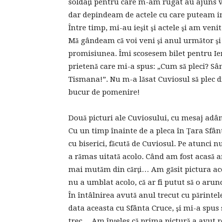
soldaţi pentru care m-am rugat au ajuns vi
dar depindeam de actele cu care puteam int
Între timp, mi-au ieşit şi actele şi am ven
Mă gândeam că voi veni şi anul următor şi
promisiunea. Îmi scosesem bilet pentru Ie
prietenă care mi-a spus: „Cum să pleci? S
Tismana!”. Nu m-a lăsat Cuviosul să plec 
bucur de pomenire!
Două picturi ale Cuviosului, cu mesaj adâ
Cu un timp înainte de a pleca în Ţara Sfân
cu biserici, făcută de Cuviosul. Pe atunci
a rămas uitată acolo. Când am fost acasă a
mai mutăm din cărţi… Am găsit pictura a
nu a umblat acolo, că ar fi putut să o arun
În întâlnirea avută anul trecut cu părintel
data aceasta cu Sfânta Cruce, şi mi-a spus s
trec… Am înţeles că prima pictură a avut ro