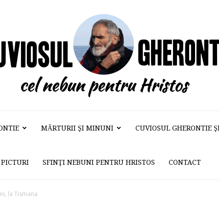
ONTIE
MĂRTURII ŞI MINUNI
CUVIOSUL GHERONTIE ŞI 
Cuviosul
PICTURI
SFINŢI NEBUNI PENTRU HRISTOS
CONTACT
Gherontie
ni, la Tismana