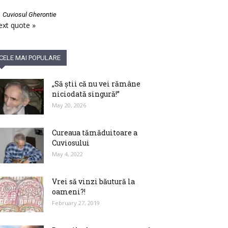
—
Cuviosul Gherontie
xt quote »
CELE MAI POPULARE
„Să știi că nu vei rămâne
niciodată singură!”
May 20, 2026
Cureaua tămăduitoare a
Cuviosului
May 4, 2022
Vrei să vinzi băutură la
oameni?!
February 27, 2019