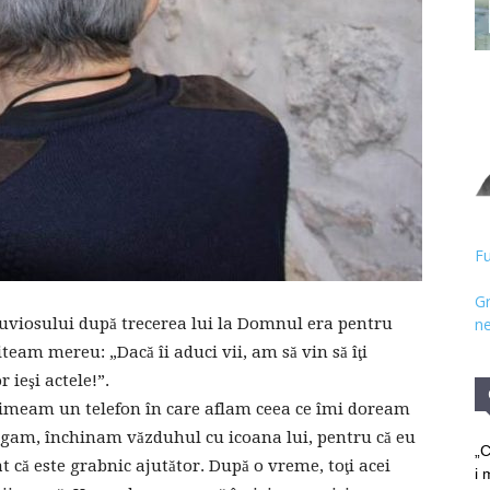
Hristos
Fu
Gr
Cuviosului după trecerea lui la Domnul era pentru
ne
iteam mereu: „Dacă îi aduci vii, am să vin să îţi
ieşi actele!”.
primeam un telefon în care aflam ceea ce îmi doream
rugam, închinam văzduhul cu icoana lui, pentru că eu
„C
t că este grabnic ajutător. După o vreme, toţi acei
i 