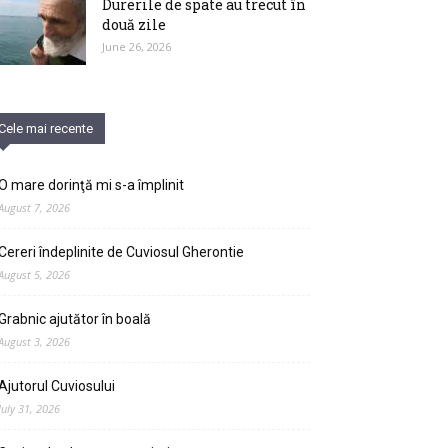
Durerile de spate au trecut în
două zile
June 26, 2026
Cele mai recente
O mare dorinţă mi s-a împlinit
August 7, 2026
Cereri îndeplinite de Cuviosul Gherontie
August 5, 2026
Grabnic ajutător în boală
August 3, 2026
Ajutorul Cuviosului
July 31, 2026