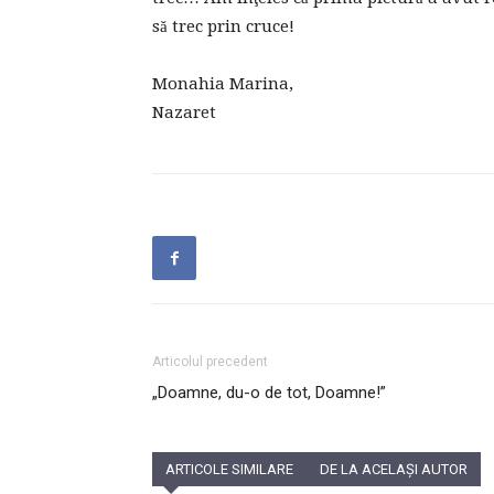
să trec prin cruce!
Monahia Marina,
Nazaret
Articolul precedent
„Doamne, du-o de tot, Doamne!”
ARTICOLE SIMILARE
DE LA ACELAȘI AUTOR