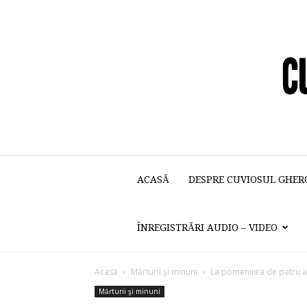
ACASĂ
DESPRE CUVIOSUL GHER
ÎNREGISTRĂRI AUDIO – VIDEO
Acasă
Mărturii şi minuni
La pomenirea de patru a
Mărturii şi minuni