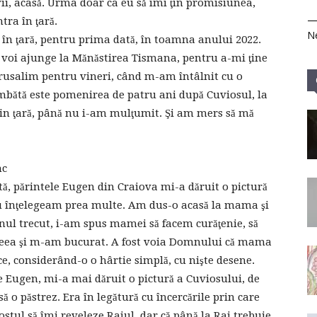
i, acasă. Urma doar ca eu să îmi ţin promisiunea,
ra în ţară.
Ne
it în ţară, pentru prima dată, în toamna anului 2022.
 voi ajunge la Mănăstirea Tismana, pentru a-mi ţine
rusalim pentru vineri, când m-am întâlnit cu o
âmbătă este pomenirea de patru ani după Cuviosul, la
din ţară, până nu i-am mulţumit. Şi am mers să mă
nc
tă, părintele Eugen din Craiova mi-a dăruit o pictură
 nu înţelegeam prea multe. Am dus-o acasă la mama şi
nul trecut, i-am spus mamei să facem curăţenie, să
ceea şi m-am bucurat. A fost voia Domnului că mama
ce, considerând-o o hârtie simplă, cu nişte desene.
e Eugen, mi-a mai dăruit o pictură a Cuviosului, de
ă o păstrez. Era în legătură cu încercările prin care
stul să îmi reveleze Raiul, dar că până la Rai trebuie