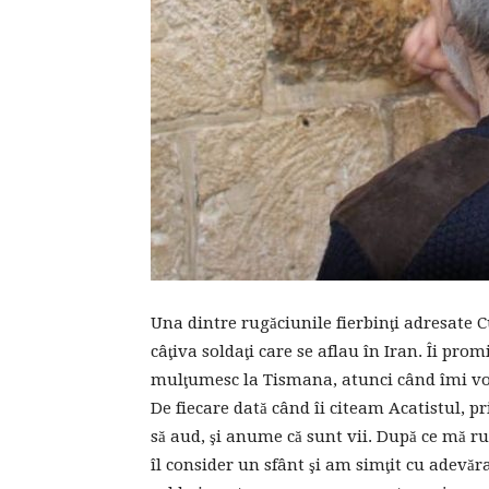
Una dintre rugăciunile fierbinţi adresate 
câţiva soldaţi care se aflau în Iran. Îi prom
mulţumesc la Tismana, atunci când îmi vor 
De fiecare dată când îi citeam Acatistul, 
să aud, şi anume că sunt vii. După ce mă 
îl consider un sfânt şi am simţit cu adevăra