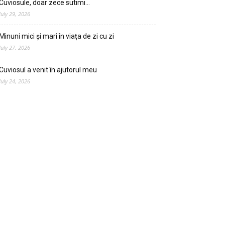
Cuviosule, doar zece sutimi…
July 29, 2026
Minuni mici și mari în viața de zi cu zi
July 27, 2026
Cuviosul a venit în ajutorul meu
July 24, 2026