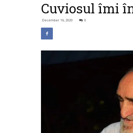
Cuviosul îmi î
December 16, 2020
0