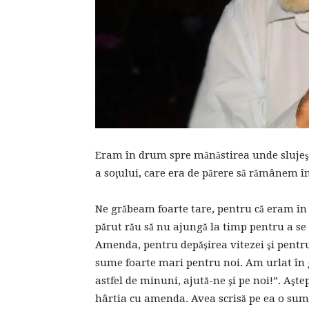
Eram în drum spre mănăstirea unde slujeş
a soţului, care era de părere să rămânem în
Ne grăbeam foarte tare, pentru că eram în î
părut rău să nu ajungă la timp pentru a se î
Amenda, pentru depăşirea vitezei şi pentru
sume foarte mari pentru noi. Am urlat în g
astfel de minuni, ajută-ne şi pe noi!”. Aşt
hârtia cu amenda. Avea scrisă pe ea o sumă