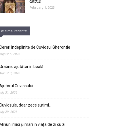
darul!
February 1, 2023
Cele mai recente
Cereri îndeplinite de Cuviosul Gherontie
August 5, 2026
Grabnic ajutător în boală
August 3, 2026
Ajutorul Cuviosului
July 31, 2026
Cuviosule, doar zece sutimi…
July 29, 2026
Minuni mici și mari în viața de zi cu zi