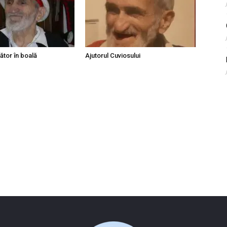
ător în boală
Ajutorul Cuviosului