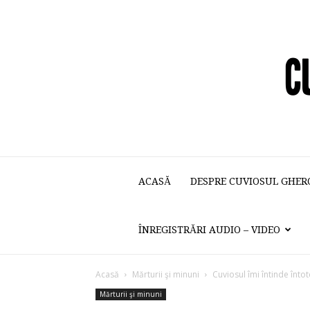
ACASĂ
DESPRE CUVIOSUL GHER
ÎNREGISTRĂRI AUDIO – VIDEO
Acasă
Mărturii şi minuni
Cuviosul îmi întinde înt
Mărturii şi minuni