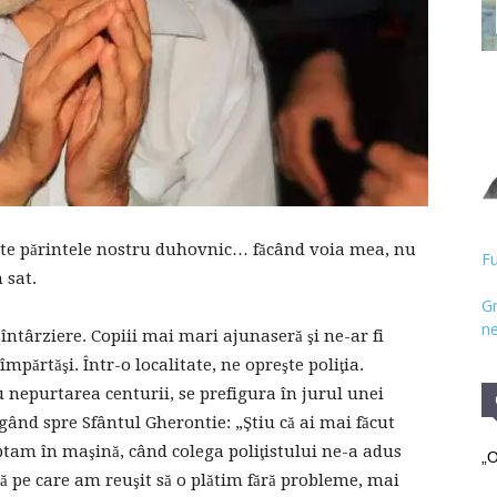
Hristos
te părintele nostru duhovnic… făcând voia mea, nu
Fu
 sat.
Gr
ne
ntârziere. Copiii mai mari ajunaseră şi ne-ar fi
mpărtăşi. Într-o localitate, ne opreşte poliţia.
 nepurtarea centurii, se prefigura în jurul unei
ând spre Sfântul Gherontie: „Ştiu că ai mai făcut
eptam în maşină, când colega poliţistului ne-a adus
„O
 pe care am reuşit să o plătim fără probleme, mai