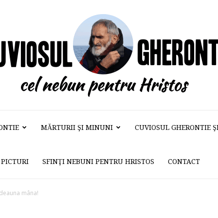
ONTIE
MĂRTURII ŞI MINUNI
CUVIOSUL GHERONTIE ŞI 
Cuviosul
PICTURI
SFINŢI NEBUNI PENTRU HRISTOS
CONTACT
Gherontie
otdeauna mâna!