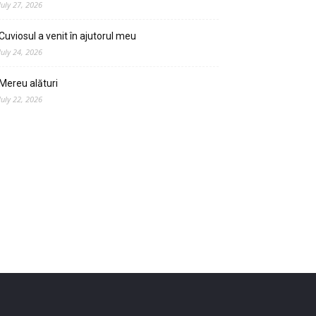
July 27, 2026
Cuviosul a venit în ajutorul meu
July 24, 2026
Mereu alături
July 22, 2026