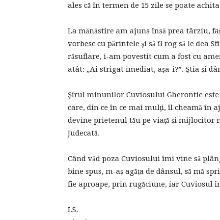
ales că în termen de 15 zile se poate achita
La mănăstire am ajuns însă prea târziu, fa
vorbesc cu părintele şi să îl rog să le dea Sf
răsuflare, i-am povestit cum a fost cu ame
atât: „Ai strigat imediat, aşa-i?”. Ştia şi d
Şirul minunilor Cuviosului Gherontie este d
care, din ce în ce mai mulţi, îl cheamă în a
devine prietenul tău pe viaţă şi mijlocitor
Judecată.
Când văd poza Cuviosului îmi vine să plâng
bine spus, m-aş agăţa de dânsul, să mă spri
fie aproape, prin rugăciune, iar Cuviosul
I.S.