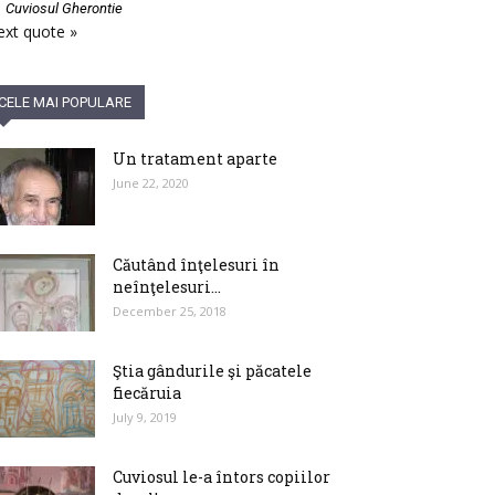
—
Cuviosul Gherontie
xt quote »
CELE MAI POPULARE
Un tratament aparte
June 22, 2020
Căutând înţelesuri în
neînţelesuri…
December 25, 2018
Ştia gândurile şi păcatele
fiecăruia
July 9, 2019
Cuviosul le-a întors copiilor