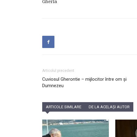
Gherla
Articolul precedent
Cuviosul Gherontie – mijlocitor între om și
Dumnezeu
ARTICOLE SIMILARE
DE LA ACELAȘI AUTOR