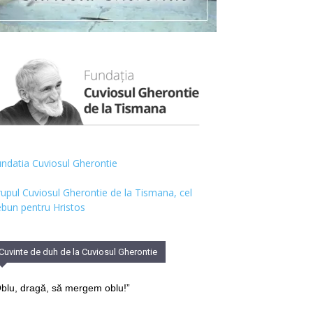
ndatia Cuviosul Gherontie
upul Cuviosul Gherontie de la Tismana, cel
bun pentru Hristos
Cuvinte de duh de la Cuviosul Gherontie
blu, dragă, să mergem oblu!”