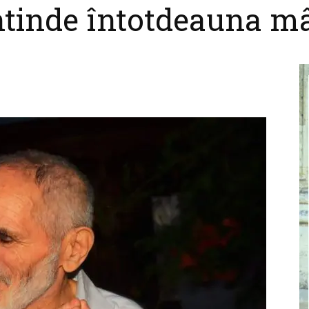
ntinde întotdeauna m
cel
nebun
pentru