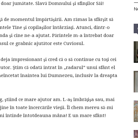
 doar jumătate. Slavă Domnului şi sfinţilor Săi!
Ne
ţă de momentul împărtăşirii. Am rămas la sfârşit să
intele Tine şi copilaşilor întârziaţi. Atunci, dintr-o
nda şi cine ne-a ajutat. Părintele m-a întrebat doar
ânsul ce grabnic ajutător este Cuviosul.
eja impresionant şi cred că o să continue cu toţi cei
jutor. Ştim că odată intrat în „radarul” unui sfânt el
 neîncetat înaintea lui Dumnezeu, inclusiv la dreapta
, ştiind ce mare ajutor am. L-aş îmbrăţişa sau, mai
jine în toate încercările vieţii. Îl chem mereu să-mi
 îmi întinde întotdeauna mâna! E un mare sfânt!