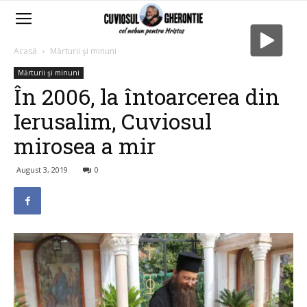
Acasă
Mărturii şi minuni
Mărturii şi minuni
În 2006, la întoarcerea din
Ierusalim, Cuviosul
mirosea a mir
August 3, 2019
0