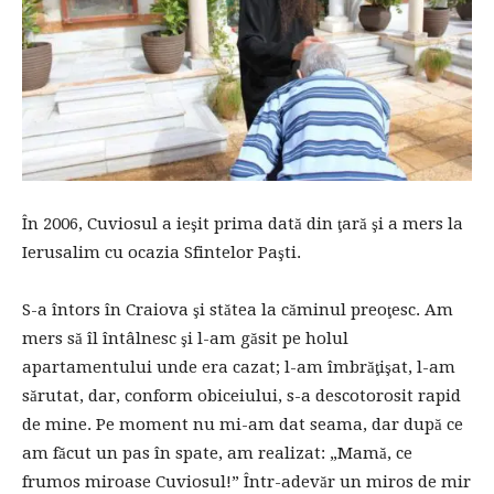
În 2006, Cuviosul a ieşit prima dată din ţară şi a mers la
Ierusalim cu ocazia Sfintelor Paşti.
S-a întors în Craiova şi stătea la căminul preoţesc. Am
mers să îl întâlnesc şi l-am găsit pe holul
apartamentului unde era cazat; l-am îmbrăţişat, l-am
sărutat, dar, conform obiceiului, s-a descotorosit rapid
de mine. Pe moment nu mi-am dat seama, dar după ce
am făcut un pas în spate, am realizat: „Mamă, ce
frumos miroase Cuviosul!” Într-adevăr un miros de mir