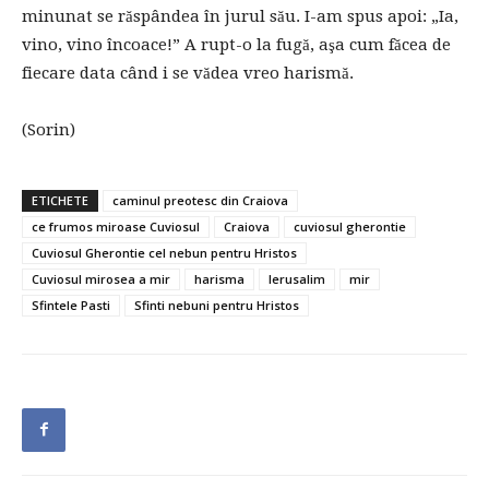
minunat se răspândea în jurul său. I-am spus apoi: „Ia,
vino, vino încoace!” A rupt-o la fugă, aşa cum făcea de
fiecare data când i se vădea vreo harismă.
(Sorin)
ETICHETE
caminul preotesc din Craiova
ce frumos miroase Cuviosul
Craiova
cuviosul gherontie
Cuviosul Gherontie cel nebun pentru Hristos
Cuviosul mirosea a mir
harisma
Ierusalim
mir
Sfintele Pasti
Sfinti nebuni pentru Hristos