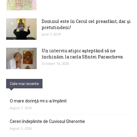
Domnul este în Cerul cel preasfânt, dar şi
pretutindeni!
June 7, 2019
Un interviu atipic aşteptând să ne
închinăm la racla Sfintei Parascheva
October 14, 2020
Cele mai recente
O mare dorinţă mi s-a împlinit
August 7, 2026
Cereri îndeplinite de Cuviosul Gherontie
August 5, 2026