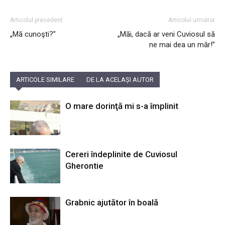
Articolul precedent
Articolul următor
„Mă cunoşti?”
„Măi, dacă ar veni Cuviosul să
ne mai dea un măr!”
ARTICOLE SIMILARE
DE LA ACELAȘI AUTOR
O mare dorinţă mi s-a împlinit
Cereri îndeplinite de Cuviosul
Gherontie
Grabnic ajutător în boală