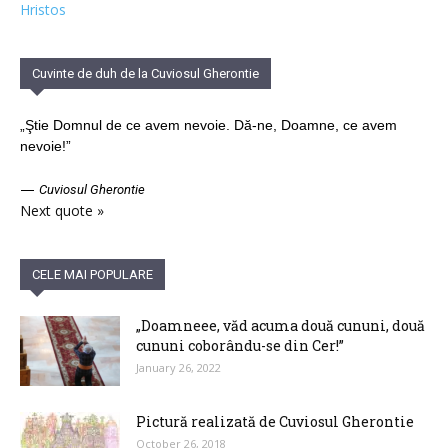
Hristos
Cuvinte de duh de la Cuviosul Gherontie
„Ştie Domnul de ce avem nevoie. Dă-ne, Doamne, ce avem
nevoie!”
—
Cuviosul Gherontie
Next quote »
CELE MAI POPULARE
„Doamneee, văd acuma două cununi, două
cununi coborându-se din Cer!”
January 26, 2022
Pictură realizată de Cuviosul Gherontie
October 26, 2018