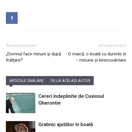
Articolul precedent
Articolul următor
„Domnul face minuni şi după
O maică, o boală cu durerile ei
Înălţare!”
– minune și binecuvântare
ARTICOLE SIMILARE
DE LA ACELAȘI AUTOR
Cereri îndeplinite de Cuviosul
Gherontie
Grabnic ajutător în boală