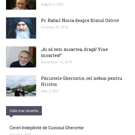
August 5, 2022
Pr. Rafail Noica despre filmul Ostrov
October 30, 2018
„Ai să vezi moartea, dragă! Vine
moartea!”
November 15, 2019
Părintele Gherontie, cel nebun pentru
Hristos
May 3, 2021
Cele mai recente
Cereri îndeplinite de Cuviosul Gherontie
August 5, 2026