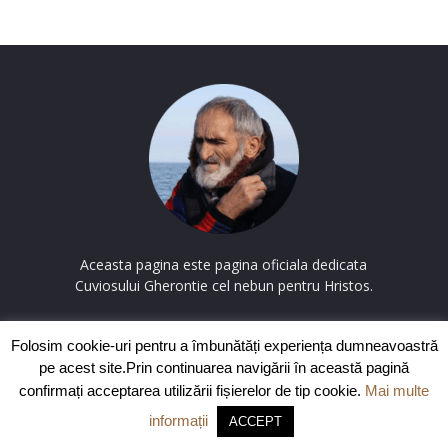
Aceasta pagina este pagina oficiala dedicata
Cuviosului Gherontie cel nebun pentru Hristos.
Contactați-ne:
contact@cuviosulgherontie.com
Folosim cookie-uri pentru a îmbunătăți experiența dumneavoastră
pe acest site.Prin continuarea navigării în această pagină
confirmați acceptarea utilizării fișierelor de tip cookie.
Mai multe
© Copyright CuviosulGherontie.com
informații
Politica de confidentialitate
|
ACCEPT
Utilizare cookie-uri