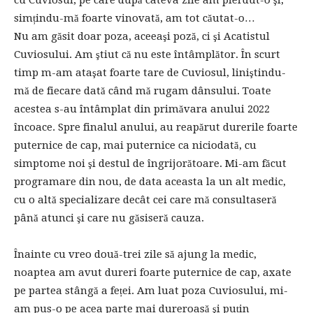
cu Cuviosul, pe care după câteva zile am pierdut-o şi,
simțindu-mă foarte vinovată, am tot căutat-o…
Nu am găsit doar poza, aceeaşi poză, ci şi Acatistul
Cuviosului. Am ştiut că nu este întâmplător. În scurt
timp m-am ataşat foarte tare de Cuviosul, liniştindu-
mă de fiecare dată când mă rugam dânsului. Toate
acestea s-au întâmplat din primăvara anului 2022
încoace. Spre finalul anului, au reapărut durerile foarte
puternice de cap, mai puternice ca niciodată, cu
simptome noi şi destul de îngrijorătoare. Mi-am făcut
programare din nou, de data aceasta la un alt medic,
cu o altă specializare decât cei care mă consultaseră
până atunci şi care nu găsiseră cauza.
Înainte cu vreo două-trei zile să ajung la medic,
noaptea am avut dureri foarte puternice de cap, axate
pe partea stângă a feței. Am luat poza Cuviosului, mi-
am pus-o pe acea parte mai dureroasă şi puțin