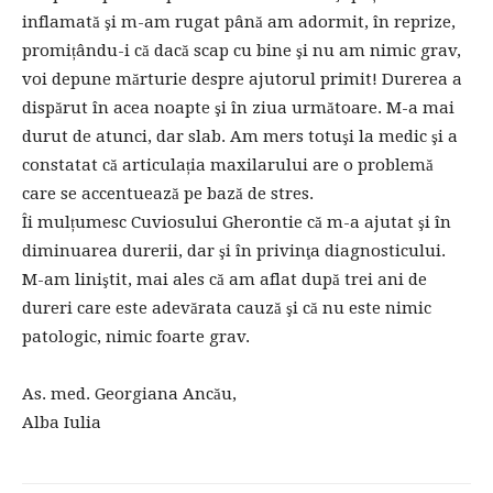
inflamată şi m-am rugat până am adormit, în reprize,
promițându-i că dacă scap cu bine şi nu am nimic grav,
voi depune mărturie despre ajutorul primit! Durerea a
dispărut în acea noapte şi în ziua următoare. M-a mai
durut de atunci, dar slab. Am mers totuşi la medic şi a
constatat că articulația maxilarului are o problemă
care se accentuează pe bază de stres.
Îi mulțumesc Cuviosului Gherontie că m-a ajutat şi în
diminuarea durerii, dar şi în privinţa diagnosticului.
M-am liniştit, mai ales că am aflat după trei ani de
dureri care este adevărata cauză şi că nu este nimic
patologic, nimic foarte grav.
As. med. Georgiana Ancău,
Alba Iulia