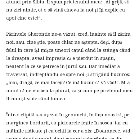
atunci prin Sibiu. Îi spun prietenului meu: „Ai grijă, să
nu zici nimic, că o să vină cineva la noi şi îţi explic eu
apoi cine este!”.
Părintele Gherontie ne-a văzut, cred, înainte să îl zărim
noi, sau, cine ştie, poate chiar ne aştepta, deşi, după
felul în care îşi mişca uneori capul când la stânga când
la dreapta, aveai impresia că e pierdut în spaţiu,
neatent la ce se petrece în jurul său. Dar imediat a
traversat, îndreptându-se spre noi şi strigând bucuros:
„Ioai, dragă, ce mai faceţi? Ce mă bucur că vă văd!”. M-a
uimit că ne vorbea la plural, ca şi cum pe prietenul meu
îl cunoştea de când lumea.
Într-o clipită s-a aşezat în genunchi, în faţa noastră, pe
marginea bordurii, cu picioarele ieşite în şosea, iar cu
mâinile ridicate şi cu ochii la cer a zis: „Doamneee, văd
acuma două cununi, două cununi coborându-se din