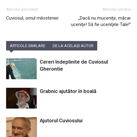
Articolul precedent
Articolul următor
Cuviosul, omul milosteniei
„Dacă nu muceniţe, măcar
uceniţe! Să fie uceniţele Tale!”
ARTICOLE SIMILARE
DE LA ACELAȘI AUTOR
Cereri îndeplinite de Cuviosul
Gherontie
Grabnic ajutător în boală
Ajutorul Cuviosului