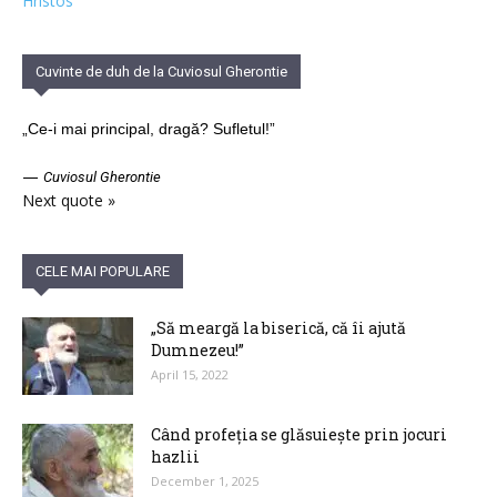
Hristos
Cuvinte de duh de la Cuviosul Gherontie
„Ce-i mai principal, dragă? Sufletul!”
—
Cuviosul Gherontie
Next quote »
CELE MAI POPULARE
„Să meargă la biserică, că îi ajută
Dumnezeu!”
April 15, 2022
Când profeția se glăsuiește prin jocuri
hazlii
December 1, 2025