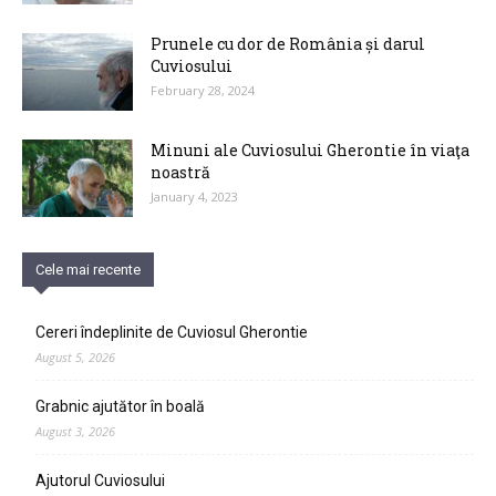
Prunele cu dor de România și darul
Cuviosului
February 28, 2024
Minuni ale Cuviosului Gherontie în viaţa
noastră
January 4, 2023
Cele mai recente
Cereri îndeplinite de Cuviosul Gherontie
August 5, 2026
Grabnic ajutător în boală
August 3, 2026
Ajutorul Cuviosului