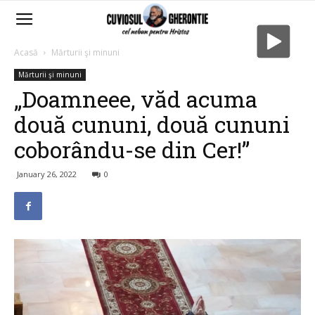
Acasă
Mărturii şi minuni
Mărturii şi minuni
„Doamneee, văd acuma
două cununi, două cununi
coborându-se din Cer!”
January 26, 2022
0