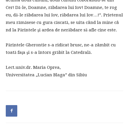
Cer! Dă-le, Doamne, răbdarea lui Iov! Doamne, te rog
eu, dă-le răbdarea lui Iov, răbdarea lui Iov…!”. Prietenul
meu rămăsese cu gura căscată, se uita când la mine câ
nd la Părintele şi ardea de nerăbdare să afle cine este.
Părintele Gherontie s-a ridicat brusc, ne-a zâmbit cu
toată faţa şi s-a întors grăbit la Catedrală.
Lect.univ.dr. Maria Oprea,
Universitatea „Lucian Blaga” din Sibiu