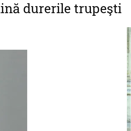
ină durerile trupeşti
cel
nebun
pentru