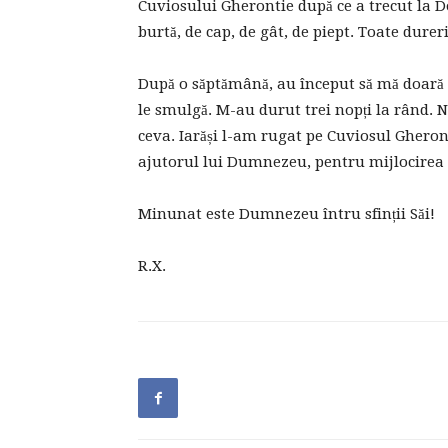
Cuviosului Gherontie după ce a trecut la 
burtă, de cap, de gât, de piept. Toate dureri
După o săptămână, au început să mă doară v
le smulgă. M-au durut trei nopți la rând. Nu
ceva. Iarăși l-am rugat pe Cuviosul Gheront
ajutorul lui Dumnezeu, pentru mijlocirea 
Minunat este Dumnezeu întru sfinții Săi!
R.X.