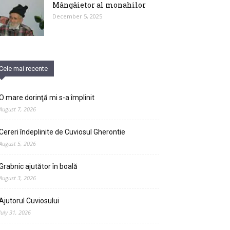
Mângâietor al monahilor
December 5, 2025
Cele mai recente
O mare dorinţă mi s-a împlinit
August 7, 2026
Cereri îndeplinite de Cuviosul Gherontie
August 5, 2026
Grabnic ajutător în boală
August 3, 2026
Ajutorul Cuviosului
July 31, 2026