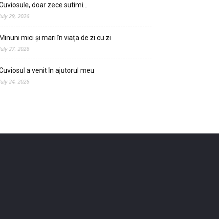
Cuviosule, doar zece sutimi…
July 29, 2026
Minuni mici și mari în viața de zi cu zi
July 27, 2026
Cuviosul a venit în ajutorul meu
July 24, 2026