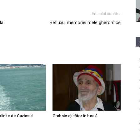
Articolul următor
la
Refluxul memoriei mele gherontice
linite de Cuviosul
Grabnic ajutător în boală