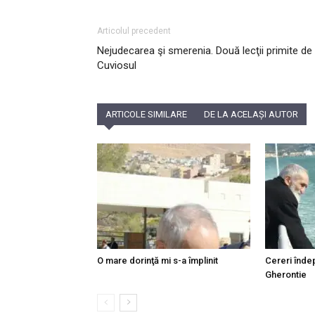
Articolul precedent
Nejudecarea şi smerenia. Două lecţii primite de 
Cuviosul
ARTICOLE SIMILARE
DE LA ACELAȘI AUTOR
O mare dorinţă mi s-a împlinit
Cereri îndep
Gherontie