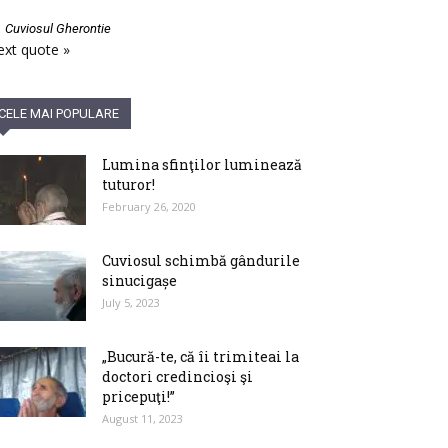
—
Cuviosul Gherontie
xt quote »
CELE MAI POPULARE
Lumina sfinţilor luminează
tuturor!
February 26, 2020
Cuviosul schimbă gândurile
sinucigașe
July 5, 2023
„Bucură-te, că îi trimiteai la
doctori credincioşi şi
pricepuţi!”
August 11, 2023