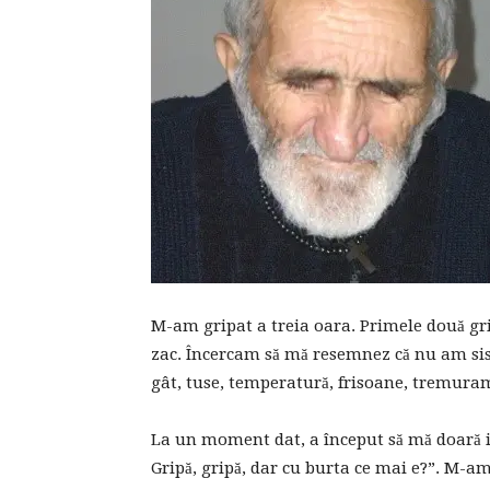
M-am gripat a treia oara. Primele două gri
zac. Încercam să mă resemnez că nu am si
gât, tuse, temperatură, frisoane, tremuram
La un moment dat, a început să mă doară i
Gripă, gripă, dar cu burta ce mai e?”. M-am