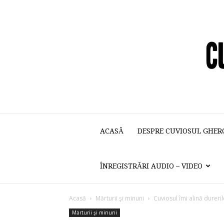
ACASĂ
DESPRE CUVIOSUL GHER
ÎNREGISTRĂRI AUDIO – VIDEO
Acasă
Mărturii şi minuni
Cuviosul îmi alină dureril
Mărturii şi minuni