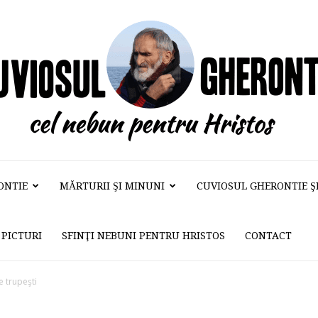
ONTIE
MĂRTURII ŞI MINUNI
CUVIOSUL GHERONTIE ŞI 
Cuviosul
PICTURI
SFINŢI NEBUNI PENTRU HRISTOS
CONTACT
Gherontie
e trupeşti