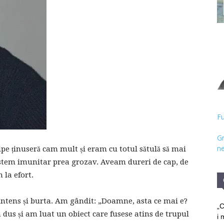
Hristos
Fu
Gr
ne
pe ținuseră cam mult și eram cu totul sătulă să mai
stem imunitar prea grozav. Aveam dureri de cap, de
 la efort.
ntens și burta. Am gândit: „Doamne, asta ce mai e?
„C
 dus și am luat un obiect care fusese atins de trupul
i 