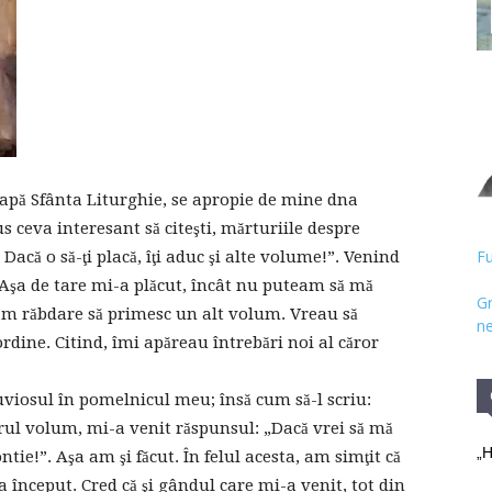
Hristos
eapă Sfânta Liturghie, se apropie de mine dna
 ceva interesant să citeşti, mărturiile despre
Fu
acă o să-ţi placă, îţi aduc şi alte volume!”. Venind
. Aşa de tare mi-a plăcut, încât nu puteam să mă
Gr
am răbdare să primesc un alt volum. Vreau să
ne
ine. Citind, îmi apăreau întrebări noi al căror
Cuviosul în pomelnicul meu; însă cum să-l scriu:
ul volum, mi-a venit răspunsul: „Dacă vrei să mă
„H
tie!”. Aşa am şi făcut. În felul acesta, am simţit că
 început. Cred că şi gândul care mi-a venit, tot din