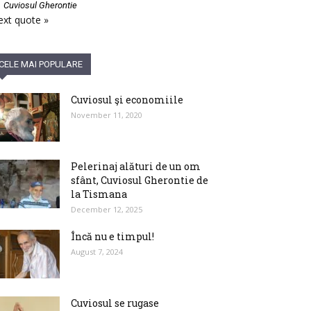
—
Cuviosul Gherontie
xt quote »
CELE MAI POPULARE
Cuviosul şi economiile
November 11, 2020
Pelerinaj alături de un om
sfânt, Cuviosul Gherontie de
la Tismana
December 12, 2025
Încă nu e timpul!
August 7, 2024
Cuviosul se rugase