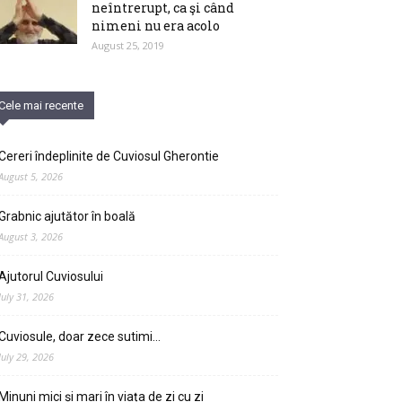
neîntrerupt, ca şi când
nimeni nu era acolo
August 25, 2019
Cele mai recente
Cereri îndeplinite de Cuviosul Gherontie
August 5, 2026
Grabnic ajutător în boală
August 3, 2026
Ajutorul Cuviosului
July 31, 2026
Cuviosule, doar zece sutimi…
July 29, 2026
Minuni mici și mari în viața de zi cu zi