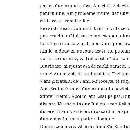
partea Cuviosului a fost. Am citit că dacă f
pentru tine. Am probleme multe, dar Cuvio
citite ce ar trebui să fac.
Pe când citeam volumul 3, într-o zi la serv
puterea din mâini. Nu voiam să spun nimă
lucrat cu chiu cu vai, de abia am ajuns a
nimic. A doua zi, am stat acasă, nu putea
vor trece durerile, va trebui să mă duc la 
„Cuvioase, ai ajutat aşa de mulţi oameni… d
mine! Am nevoie de ajutorul tău! Trebuie s
7 ani şi fratelui de 3 ani. Mijloceşte, te r
Am sărutat fruntea Cuviosului din poză şi a
Sfintei Treimi. Apoi m-am lăsat pe pat. Du
dispară. Nu mă mișcam; îmi era teamă să n
durere. Eram foarte bucuroasă că m-a ajut
duhovnicului meu şi altor doamne.
Dumnezeu lucrează prin sfinţii Săi. Sfântu