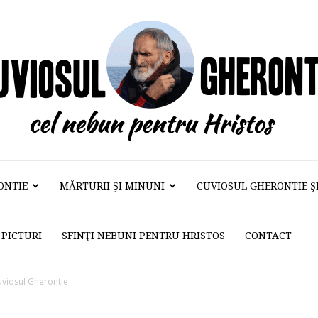
ONTIE
MĂRTURII ŞI MINUNI
CUVIOSUL GHERONTIE ŞI 
Cuviosul
PICTURI
SFINŢI NEBUNI PENTRU HRISTOS
CONTACT
Gherontie
viosul Gherontie