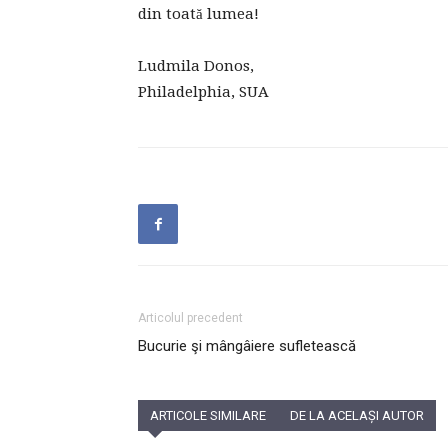
din toată lumea!
Ludmila Donos,
Philadelphia, SUA
Articolul precedent
Bucurie şi mângâiere sufletească
ARTICOLE SIMILARE
DE LA ACELAȘI AUTOR