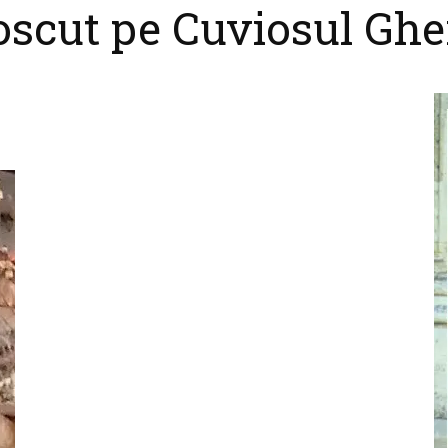
scut pe Cuviosul Ghe
cel
nebun
pentru