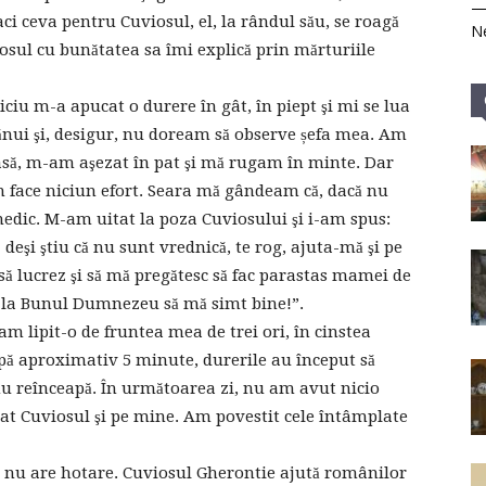
aci ceva pentru Cuviosul, el, la rândul său, se roagă
Ne
sul cu bunătatea sa îmi explică prin mărturiile
iciu m-a apucat o durere în gât, în piept şi mi se lua
nui şi, desigur, nu doream să observe șefa mea. Am
casă, m-am aşezat în pat şi mă rugam în minte. Dar
m face niciun efort. Seara mă gândeam că, dacă nu
medic. M-am uitat la poza Cuviosului şi i-am spus:
eşi ştiu că nu sunt vrednică, te rog, ajuta-mă şi pe
ă lucrez şi să mă pregătesc să fac parastas mamei de
og, la Bunul Dumnezeu să mă simt bine!”.
m lipit-o de fruntea mea de trei ori, în cinstea
pă aproximativ 5 minute, durerile au început să
u reînceapă. În următoarea zi, nu am avut nicio
at Cuviosul şi pe mine. Am povestit cele întâmplate
l nu are hotare. Cuviosul Gherontie ajută românilor