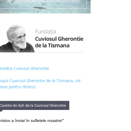
ndatia Cuviosul Gherontie
upul Cuviosul Gherontie de la Tismana, cel
bun pentru Hristos
Cuvinte de duh de la Cuviosul Gherontie
ristos a înviat în sufletele noastre!”