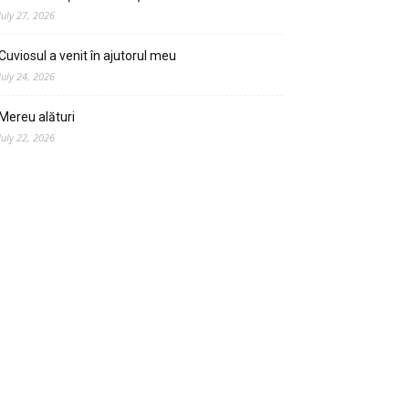
July 27, 2026
Cuviosul a venit în ajutorul meu
July 24, 2026
Mereu alături
July 22, 2026