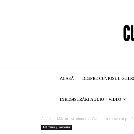
ACASĂ
DESPRE CUVIOSUL GHER
ÎNREGISTRĂRI AUDIO – VIDEO
Acasă
Mărturii şi minuni
Cum l-am cunoscut pe Cu
Mărturii şi minuni