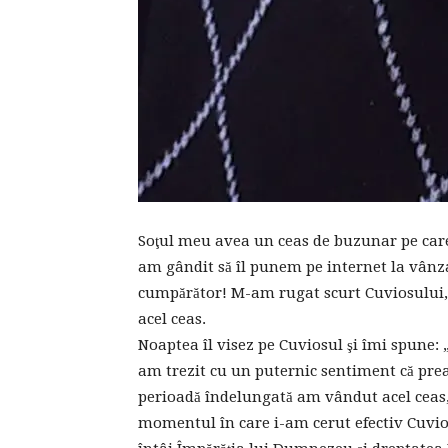
Soţul meu avea un ceas de buzunar pe care 
am gândit să îl punem pe internet la vânzar
cumpărător! M-am rugat scurt Cuviosului, 
acel ceas.
Noaptea îl visez pe Cuviosul şi îmi spune: 
am trezit cu un puternic sentiment că prea
perioadă îndelungată am vândut acel ceas, d
momentul în care i-am cerut efectiv Cuvio