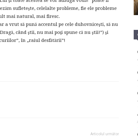
ui şi toate acestea se vor adăuga vouă!” poate fi
 aşezăm sufleteşte, celelalte probleme, fie ele probleme
lt mai natural, mai firesc.
dar a vrut să pună accentul pe cele duhovniceşti, să nu
ragă, când ştii, nu mai poţi spune că nu ştii!”) şi
riilor”, în „raiul desfătării”!
Articolul următor