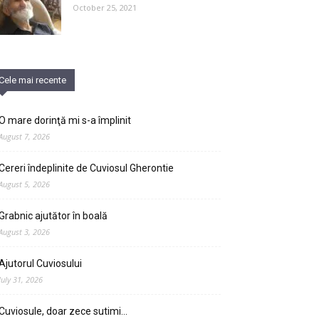
October 25, 2021
Cele mai recente
O mare dorinţă mi s-a împlinit
August 7, 2026
Cereri îndeplinite de Cuviosul Gherontie
August 5, 2026
Grabnic ajutător în boală
August 3, 2026
Ajutorul Cuviosului
July 31, 2026
Cuviosule, doar zece sutimi…