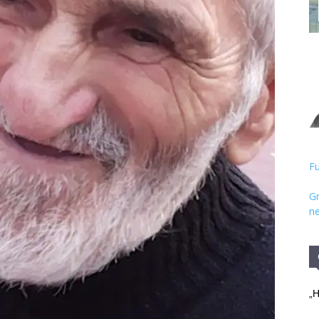
Hristos
Fu
Gr
ne
„H