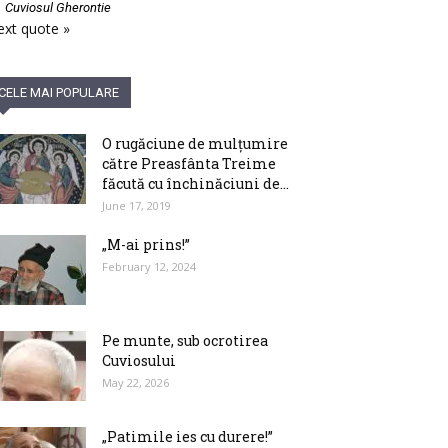
—
Cuviosul Gherontie
xt quote »
CELE MAI POPULARE
O rugăciune de mulțumire
către Preasfânta Treime
făcută cu închinăciuni de...
June 17, 2019
„M-ai prins!”
February 12, 2024
Pe munte, sub ocrotirea
Cuviosului
May 22, 2026
„Patimile ies cu durere!”