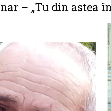
nar – „Tu din astea îm
cel
nebun
pentru