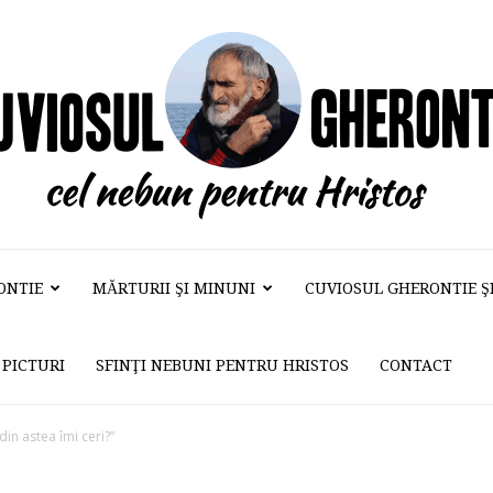
ONTIE
MĂRTURII ŞI MINUNI
CUVIOSUL GHERONTIE ŞI 
Cuviosul
PICTURI
SFINŢI NEBUNI PENTRU HRISTOS
CONTACT
Gherontie
in astea îmi ceri?”