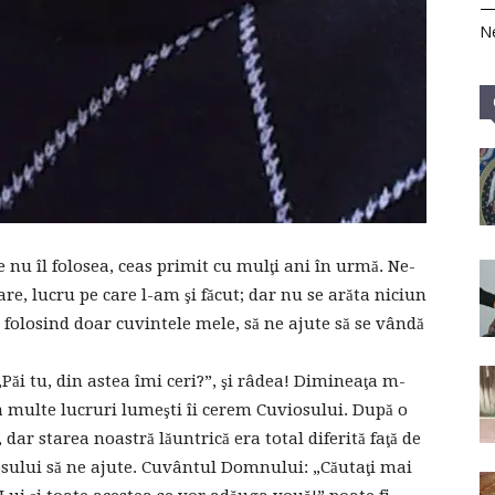
Ne
nu îl folosea, ceas primit cu mulţi ani în urmă. Ne-
e, lucru pe care l-am şi făcut; dar nu se arăta niciun
folosind doar cuvintele mele, să ne ajute să se vândă
„Păi tu, din astea îmi ceri?”, şi râdea! Dimineaţa m-
 multe lucruri lumeşti îi cerem Cuviosului. După o
ar starea noastră lăuntrică era total diferită faţă de
sului să ne ajute. Cuvântul Domnului: „Căutaţi mai