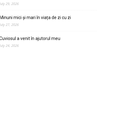
July 29, 2026
Minuni mici și mari în viața de zi cu zi
July 27, 2026
Cuviosul a venit în ajutorul meu
July 24, 2026