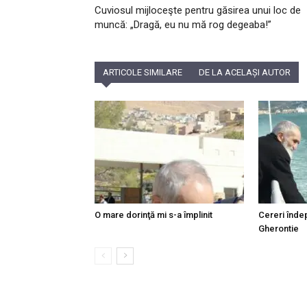
Cuviosul mijloceşte pentru găsirea unui loc de
muncă: „Dragă, eu nu mă rog degeaba!”
ARTICOLE SIMILARE
DE LA ACELAȘI AUTOR
O mare dorinţă mi s-a împlinit
Cereri îndep
Gherontie