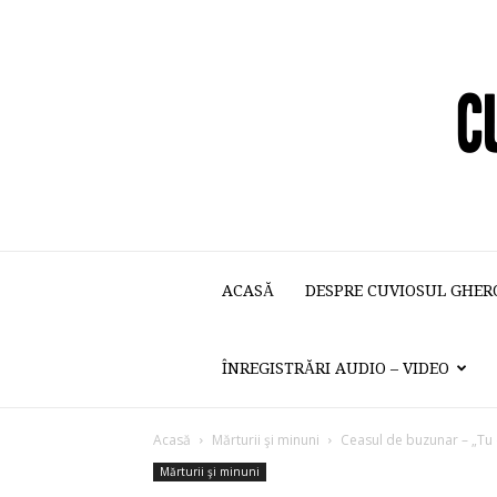
ACASĂ
DESPRE CUVIOSUL GHER
ÎNREGISTRĂRI AUDIO – VIDEO
Acasă
Mărturii şi minuni
Ceasul de buzunar – „Tu d
Mărturii şi minuni