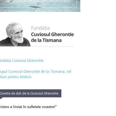
ndatia Cuviosul Gherontie
upul Cuviosul Gherontie de la Tismana, cel
bun pentru Hristos
Cuvinte de duh de la Cuviosul Gherontie
ristos a înviat în sufletele noastre!”