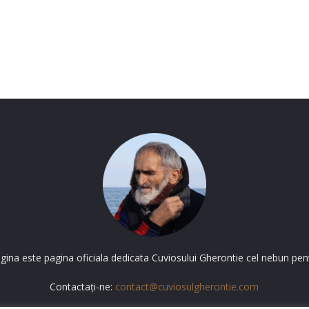
gina este pagina oficiala dedicata Cuviosului Gherontie cel nebun pent
Contactați-ne:
contact@cuviosulgherontie.com