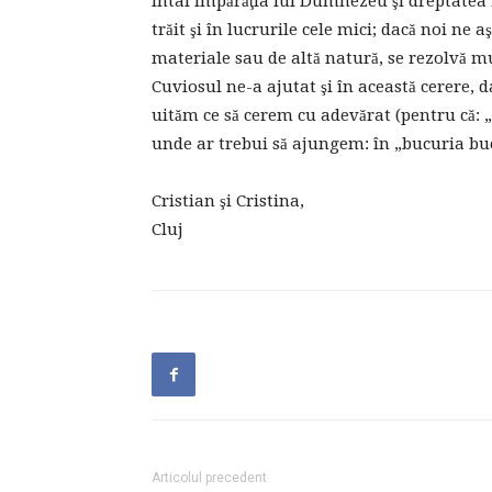
întâi Împărăţia lui Dumnezeu şi dreptatea L
trăit şi în lucrurile cele mici; dacă noi ne
materiale sau de altă natură, se rezolvă mu
Cuviosul ne-a ajutat şi în această cerere, 
uităm ce să cerem cu adevărat (pentru că: „D
unde ar trebui să ajungem: în „bucuria bucu
Cristian şi Cristina,
Cluj
Articolul precedent