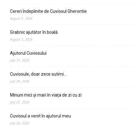
Cereri îndeplinite de Cuviosul Gherontie
August 5, 2026
Grabnic ajutător în boală
August 3, 2026
Ajutorul Cuviosului
July 31, 2026
Cuviosule, doar zece sutimi…
July 29, 2026
Minuni mici și mari în viața de zi cu zi
July 27, 2026
Cuviosul a venit în ajutorul meu
July 24, 2026