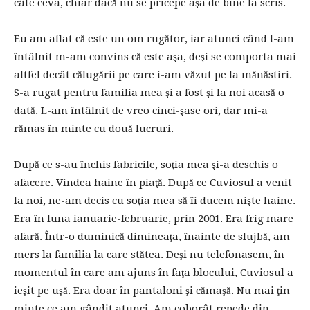
câte ceva, chiar dacă nu se pricepe aşa de bine la scris.
Eu am aflat că este un om rugător, iar atunci când l-am
întâlnit m-am convins că este aşa, deşi se comporta mai
altfel decât călugării pe care i-am văzut pe la mănăstiri.
S-a rugat pentru familia mea şi a fost şi la noi acasă o
dată. L-am întâlnit de vreo cinci-şase ori, dar mi-a
rămas în minte cu două lucruri.
După ce s-au închis fabricile, soţia mea şi-a deschis o
afacere. Vindea haine în piaţă. După ce Cuviosul a venit
la noi, ne-am decis cu soţia mea să îi ducem nişte haine.
Era în luna ianuarie-februarie, prin 2001. Era frig mare
afară. Într-o duminică dimineaţa, înainte de slujbă, am
mers la familia la care stătea. Deşi nu telefonasem, în
momentul în care am ajuns în faţa blocului, Cuviosul a
ieşit pe uşă. Era doar în pantaloni şi cămaşă. Nu mai ţin
minte ce am gândit atunci. Am coborât repede din