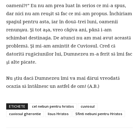
oameni?!” Eu nu am prea luat în serios ce mi-a spus,
dar nici nu am reuşit să fac ce mi-am propus. Închiriam
spaţiul pentru asta, iar în două-trei luni, oamenii
renunţau. Şi tot aşa, vreo câţiva ani, până i-am
schimbat destinaţia. De atunci nu am mai avut această
problemă. Şi mi-am amintit de Cuviosul. Cred că
datorită rugăciunilor lui, Dumnezeu m-a ferit să îmi fac
şi alte păcate.
Nu ştiu dacă Dumnezeu îmi va mai dărui vreodată
ocazia să întâlnesc un astfel de om! (A.B.)
ETICHETE
cel nebun pentru hristos
cuviosul
cuviosul gherontie
Iisus Hristos
Sfinti nebuni pentru Hristos