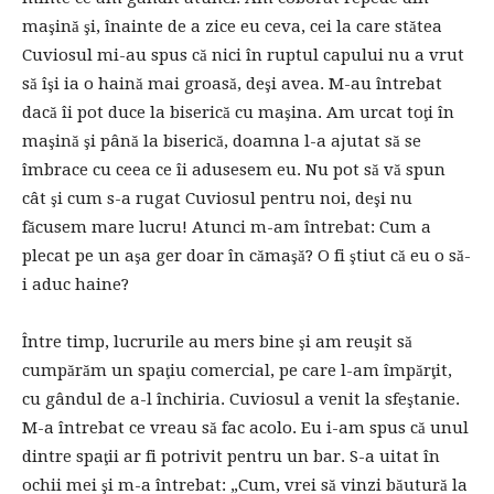
maşină şi, înainte de a zice eu ceva, cei la care stătea
Cuviosul mi-au spus că nici în ruptul capului nu a vrut
să îşi ia o haină mai groasă, deşi avea. M-au întrebat
dacă îi pot duce la biserică cu maşina. Am urcat toţi în
maşină şi până la biserică, doamna l-a ajutat să se
îmbrace cu ceea ce îi adusesem eu. Nu pot să vă spun
cât şi cum s-a rugat Cuviosul pentru noi, deşi nu
făcusem mare lucru! Atunci m-am întrebat: Cum a
plecat pe un aşa ger doar în cămaşă? O fi ştiut că eu o să-
i aduc haine?
Între timp, lucrurile au mers bine şi am reuşit să
cumpărăm un spaţiu comercial, pe care l-am împărţit,
cu gândul de a-l închiria. Cuviosul a venit la sfeştanie.
M-a întrebat ce vreau să fac acolo. Eu i-am spus că unul
dintre spaţii ar fi potrivit pentru un bar. S-a uitat în
ochii mei şi m-a întrebat: „Cum, vrei să vinzi băutură la