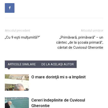
Articolul precedent
Articolul următor
„Cu 9 eşti mulţumită?”
„Primăvară, primăvară” – un
cântec „de la şcoala primară”,
cântat de Cuviosul Gherontie
ARTICOLE SIMILARE
DE LA ACELAȘI AUTOR
O mare dorinţă mi s-a împlinit
Cereri îndeplinite de Cuviosul
Gherontie