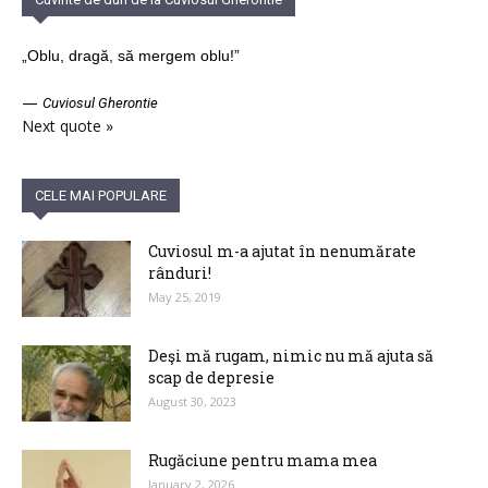
„Oblu, dragă, să mergem oblu!”
—
Cuviosul Gherontie
Next quote »
CELE MAI POPULARE
Cuviosul m-a ajutat în nenumărate
rânduri!
May 25, 2019
Deşi mă rugam, nimic nu mă ajuta să
scap de depresie
August 30, 2023
Rugăciune pentru mama mea
January 2, 2026