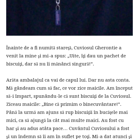
Înainte de a fi numită stareţă, Cuviosul Gherontie a
venit la mine şi mi-a spus: „Uite, îţi dau un pachet de
biscuiţi, dar să nu îi mănânci singură!”.
Arăta ambalajul ca vai de capul lui. Dar nu asta conta.
Mă gândeam cum să fac, ce vor zice maicile. Am început
să-i împart, spunându-le că sunt biscuiţi de la Cuviosul.
Ziceau maicile: „Bine că primim o binecuvântare!”.
Până la urmă am ajuns să rup biscuiţii în bucăţele mai
mici, ca să ajungă la cât mai multe maici. Au fost cu
har şi au adus atâta pace… Cuvântul Cuviosului a fost
şi un îndemn să îi am în suflet pe toţi. Mi-a dat atunci şi