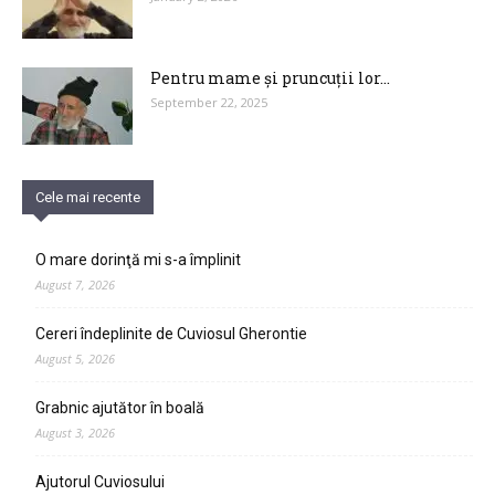
Pentru mame și pruncuții lor…
September 22, 2025
Cele mai recente
O mare dorinţă mi s-a împlinit
August 7, 2026
Cereri îndeplinite de Cuviosul Gherontie
August 5, 2026
Grabnic ajutător în boală
August 3, 2026
Ajutorul Cuviosului