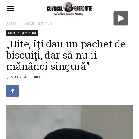
Acasă
Mărturii şi minuni
Mărturii şi minuni
„Uite, îţi dau un pachet de
biscuiţi, dar să nu îi
mănânci singură”
July 10, 2020
0