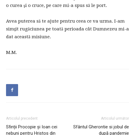
o curea şi o cruce, pe care mi-a spus să le port.
Avea puterea să te ajute pentru ceea ce va urma. I-am
simţit rugăciunea pe toată perioada cât Dumnezeu mi-a
dat această misiune.
M.M.
Articolul precedent
Articolul următor
Sfinții Procopie și Ioan cei
Sfântul Gherontie si jobul de
nebuni pentru Hristos din
după pandemie