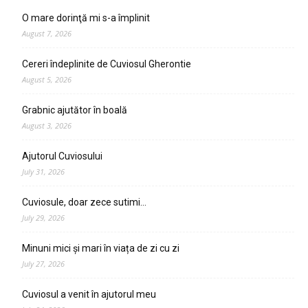
O mare dorinţă mi s-a împlinit
August 7, 2026
Cereri îndeplinite de Cuviosul Gherontie
August 5, 2026
Grabnic ajutător în boală
August 3, 2026
Ajutorul Cuviosului
July 31, 2026
Cuviosule, doar zece sutimi…
July 29, 2026
Minuni mici și mari în viața de zi cu zi
July 27, 2026
Cuviosul a venit în ajutorul meu