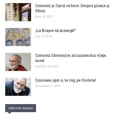
Cuviosul și Carul cu bere. Despre ploaie și
Sfinți
June 10, 2021
„La Braşov să meargă!”
July 11, 2019
Cuviosul Gherontie, minunea din viaţa
mea!
October 24, 2025
Cuvioase, ajut-o, te rog, pe Violeta!
November 7, 2025
Cele mai recente