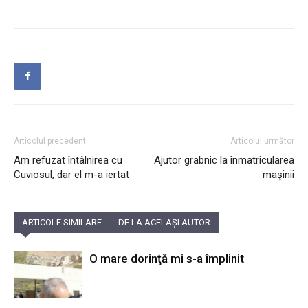
Articolul precedent
Articolul următor
Am refuzat întâlnirea cu
Ajutor grabnic la înmatricularea
Cuviosul, dar el m-a iertat
maşinii
ARTICOLE SIMILARE
DE LA ACELAȘI AUTOR
O mare dorinţă mi s-a împlinit