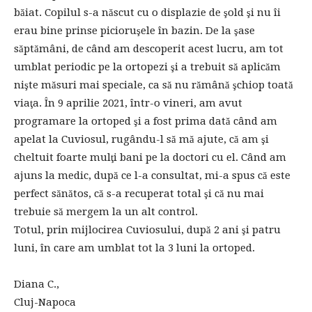
băiat. Copilul s-a născut cu o displazie de şold şi nu îi
erau bine prinse picioruşele în bazin. De la şase
săptămâni, de când am descoperit acest lucru, am tot
umblat periodic pe la ortopezi şi a trebuit să aplicăm
nişte măsuri mai speciale, ca să nu rămână şchiop toată
viaţa. În 9 aprilie 2021, într-o vineri, am avut
programare la ortoped şi a fost prima dată când am
apelat la Cuviosul, rugându-l să mă ajute, că am şi
cheltuit foarte mulţi bani pe la doctori cu el. Când am
ajuns la medic, după ce l-a consultat, mi-a spus că este
perfect sănătos, că s-a recuperat total şi că nu mai
trebuie să mergem la un alt control.
Totul, prin mijlocirea Cuviosului, după 2 ani şi patru
luni, în care am umblat tot la 3 luni la ortoped.
Diana C.,
Cluj-Napoca