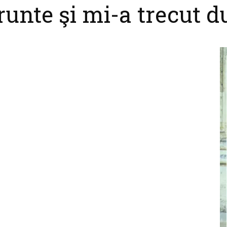
runte şi mi-a trecut d
cel
nebun
pentru