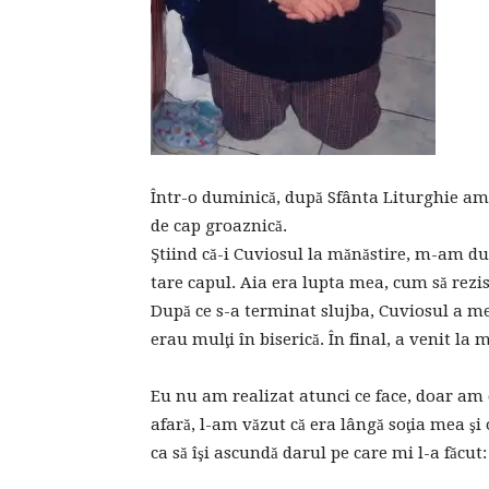
Într-o duminică, după Sfânta Liturghie am
de cap groaznică.
Ştiind că-i Cuviosul la mănăstire, m-am du
tare capul. Aia era lupta mea, cum să rezi
După ce s-a terminat slujba, Cuviosul a mer
erau mulţi în biserică. În final, a venit la 
Eu nu am realizat atunci ce face, doar am
afară, l-am văzut că era lângă soţia mea şi 
ca să îşi ascundă darul pe care mi l-a făcu