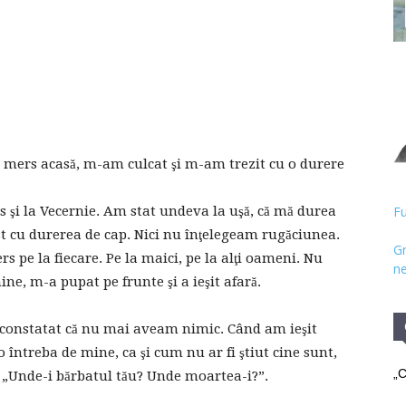
Hristos
 mers acasă, m-am culcat şi m-am trezit cu o durere
s şi la Vecernie. Am stat undeva la uşă, că mă durea
Fu
st cu durerea de cap. Nici nu înţelegeam rugăciunea.
Gr
s pe la fiecare. Pe la maici, pe la alţi oameni. Nu
ne
mine, m-a pupat pe frunte şi a ieşit afară.
 constatat că nu mai aveam nimic. Când am ieşit
o întreba de mine, ca şi cum nu ar fi ştiut cine sunt,
„C
t: „Unde-i bărbatul tău? Unde moartea-i?”.