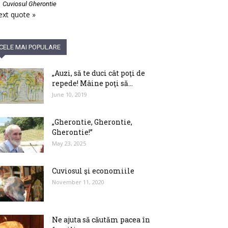
—
Cuviosul Gherontie
xt quote »
CELE MAI POPULARE
„Auzi, să te duci cât poţi de
repede! Mâine poţi să...
June 10, 2019
„Gherontie, Gherontie,
Gherontie!”
May 23, 2025
Cuviosul şi economiile
November 11, 2020
Ne ajuta să căutăm pacea în