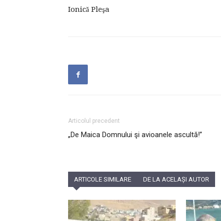
Ionică Pleşa
Articolul precedent
„De Maica Domnului şi avioanele ascultă!”
ARTICOLE SIMILARE
DE LA ACELAȘI AUTOR