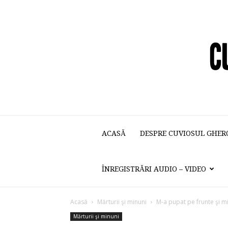
ACASĂ
DESPRE CUVIOSUL GHER
ÎNREGISTRĂRI AUDIO – VIDEO
Acasă
Mărturii şi minuni
M-a pupat pe frunte şi m
Mărturii şi minuni