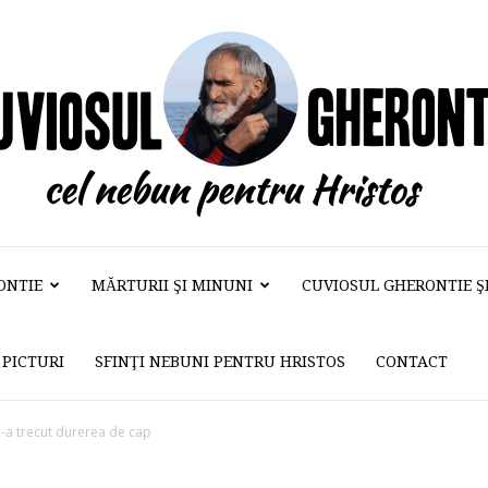
ONTIE
MĂRTURII ŞI MINUNI
CUVIOSUL GHERONTIE ŞI 
Cuviosul
PICTURI
SFINŢI NEBUNI PENTRU HRISTOS
CONTACT
Gherontie
i-a trecut durerea de cap