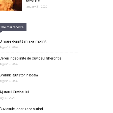
familie
January 31, 2020
Cele mai recente
O mare dorinţă mi s-a împlinit
August 7, 2026
Cereri îndeplinite de Cuviosul Gherontie
August 5, 2026
Grabnic ajutător în boală
August 3, 2026
Ajutorul Cuviosului
July 31, 2026
Cuviosule, doar zece sutimi…