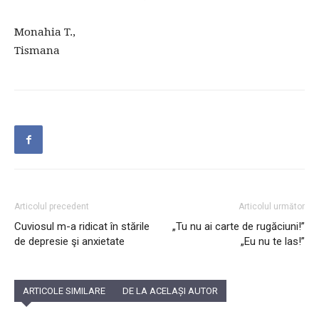
Monahia T.,
Tismana
Articolul precedent
Articolul următor
Cuviosul m-a ridicat în stările
„Tu nu ai carte de rugăciuni!”
de depresie şi anxietate
„Eu nu te las!”
ARTICOLE SIMILARE
DE LA ACELAȘI AUTOR