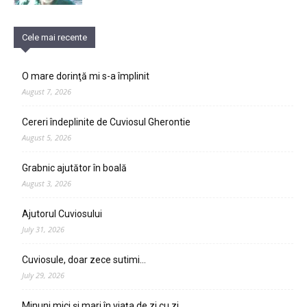
Cele mai recente
O mare dorinţă mi s-a împlinit
August 7, 2026
Cereri îndeplinite de Cuviosul Gherontie
August 5, 2026
Grabnic ajutător în boală
August 3, 2026
Ajutorul Cuviosului
July 31, 2026
Cuviosule, doar zece sutimi…
July 29, 2026
Minuni mici și mari în viața de zi cu zi