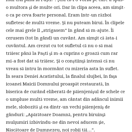
o multora şi de multe ori. Dar în clipa aceea, am simţit-
o ca pe ceva foarte personal. Eram într-un război
sufletesc de multă vreme. Şi nu puteam birui. În clipele
cele mai grele îl „strigasem” în gând să m-ajute. Îi
cerusem (tot în gând) un cuvânt. Am simţit că ăsta-i
cuvântul. Am crezut cu tot sufletul că nu o să mai
trăiesc până la Paşti şi m-a cuprins o groază cum rar
mi-a fost dat să trăiesc. Şi o conştiinţă intensă că nu
vreau să intru în mormânt cu mizeria asta în suflet.
În seara Deniei Acatistului, la finalul slujbei, în faţa
icoanei Maicii Domnului proaspăt restaurată, în
biserica de curând eliberată de păienjenişul de schele ce
o umpluse multă vreme, am cântat din adâncul inimii
mele, slobozită şi ea dintr-un vechi păienjeniş de
gânduri: „Apărătoare Doamnă, pentru biruinţă
mulţumiri izbăvindu-ne din nevoi aducem ţie,
Născătoare de Dumnezeu, noi robii tăi…”.