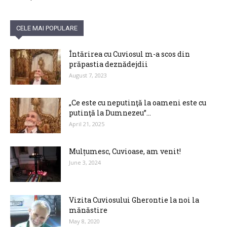
CELE MAI POPULARE
Întărirea cu Cuviosul m-a scos din
prăpastia deznădejdii
August 7, 2023
„Ce este cu neputinţă la oameni este cu
putinţă la Dumnezeu”...
April 21, 2025
Mulțumesc, Cuvioase, am venit!
June 3, 2024
Vizita Cuviosului Gherontie la noi la
mănăstire
May 8, 2020