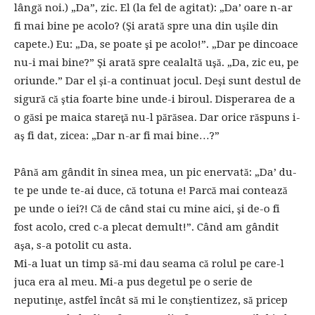
lângă noi.) „Da”, zic. El (la fel de agitat): „Da’ oare n-ar
fi mai bine pe acolo? (Şi arată spre una din uşile din
capete.) Eu: „Da, se poate şi pe acolo!”. „Dar pe dincoace
nu-i mai bine?” Şi arată spre cealaltă uşă. „Da, zic eu, pe
oriunde.” Dar el şi-a continuat jocul. Deşi sunt destul de
sigură că ştia foarte bine unde-i biroul. Disperarea de a
o găsi pe maica stareţă nu-l părăsea. Dar orice răspuns i-
aş fi dat, zicea: „Dar n-ar fi mai bine…?”
Până am gândit în sinea mea, un pic enervată: „Da’ du-
te pe unde te-ai duce, că totuna e! Parcă mai contează
pe unde o iei?! Că de când stai cu mine aici, şi de-o fi
fost acolo, cred c-a plecat demult!”. Când am gândit
aşa, s-a potolit cu asta.
Mi-a luat un timp să-mi dau seama că rolul pe care-l
juca era al meu. Mi-a pus degetul pe o serie de
neputinţe, astfel încât să mi le conştientizez, să pricep