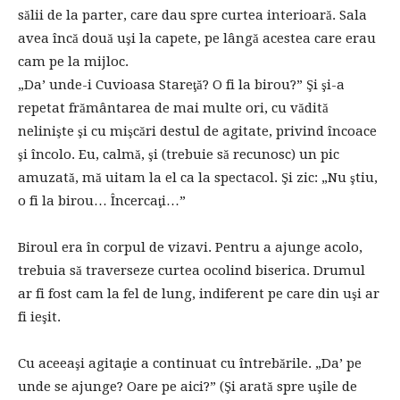
sălii de la parter, care dau spre curtea interioară. Sala
avea încă două uşi la capete, pe lângă acestea care erau
cam pe la mijloc.
„Da’ unde-i Cuvioasa Stareţă? O fi la birou?” Şi şi-a
repetat frământarea de mai multe ori, cu vădită
nelinişte şi cu mişcări destul de agitate, privind încoace
şi încolo. Eu, calmă, şi (trebuie să recunosc) un pic
amuzată, mă uitam la el ca la spectacol. Şi zic: „Nu ştiu,
o fi la birou… Încercaţi…”
Biroul era în corpul de vizavi. Pentru a ajunge acolo,
trebuia să traverseze curtea ocolind biserica. Drumul
ar fi fost cam la fel de lung, indiferent pe care din uşi ar
fi ieşit.
Cu aceeaşi agitaţie a continuat cu întrebările. „Da’ pe
unde se ajunge? Oare pe aici?” (Şi arată spre uşile de