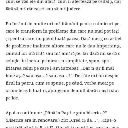
cum se văd ele din afară, cum îi afectează pe ceilalţi, dar
fără să mă rănească sau să mă judece.
Eu însămi de multe ori mă frământ pentru nimicuri pe
care le transform în probleme din care nu mai pot ieşi
şi pentru care-mi pierd toată pacea. Dacă merg cu astfel
de probleme înaintea altora care nu le dau importanţă,
calmul lor mă irită sau mă amărăşte. Iar dacă mi se dă o
soluţie, în loc s-o primesc cu simplitate, spun, spre
iritarea celui pe care l-am întrebat: „Dar n-ar fi mai
bine aşa? sau aşa…? sau aşa…?”. De câte ori nu despic
firul în patru, cum se spune, pe când, vorba mea: pe
oriunde aş fi luat-o, ajungeam demult dacă n-aş fi stat
pe loc.
Apoi a continuat: „Până la Paşti e gata biserica?”
(Biserica era în renovare.) Zic: „Cred că da…”. „Cine-o
mai trăi până la Paşti!”. Ştiu că-i o vorbă pe care a spus-