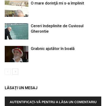
O mare dorinţă mi s-a împlinit
Cereri îndeplinite de Cuviosul
Gherontie
Grabnic ajutător în boală
LĂSAȚI UN MESAJ
AUTENTIFICAȚI-VĂ PENTRU A LĂSA UN COMENTARIU