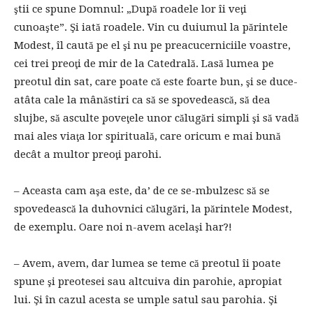
ştii ce spune Domnul: „După roadele lor îi veţi
cunoaşte”. Şi iată roadele. Vin cu duiumul la părintele
Modest, îl caută pe el şi nu pe preacucerniciile voastre,
cei trei preoţi de mir de la Catedrală. Lasă lumea pe
preotul din sat, care poate că este foarte bun, şi se duce-
atâta cale la mânăstiri ca să se spovedească, să dea
slujbe, să asculte poveţele unor călugări simpli şi să vadă
mai ales viaţa lor spirituală, care oricum e mai bună
decât a multor preoţi parohi.
– Aceasta cam aşa este, da’ de ce se-mbulzesc să se
spovedească la duhovnici călugări, la părintele Modest,
de exemplu. Oare noi n-avem acelaşi har?!
– Avem, avem, dar lumea se teme că preotul îi poate
spune şi preotesei sau altcuiva din parohie, apropiat
lui. Şi în cazul acesta se umple satul sau parohia. Şi