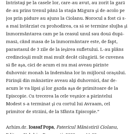
întristaţi pe la casele lor, care-au avut, au zorit la gară
de-au prins trenul până la staţia Măgura şi de-acolo pe
jos prin pădure au ajuns la Ciolanu. Norocul a fost că s-
a mai întârziat cu prohodirea, ca să se termine slujba şi
înmormântarea cam pe la ceasul unul sau două după-
masă, când masa de la înmormântare este, de fapt,
parastasul de 3 zile de la ieşirea sufletului. L-au plâns
credincioşii mult mai mult decât călugării. Se cuvenea
să fie aşa, căci de acum ei nu mai aveau părinte
duhovnic monah la îndemâna lor în mijlocul oraşului.
Părinţii din mânăstire aveau alţi duhovnici, dar de-
acum le va lipsi şi lor gazda aşa de primitoare de la
Episcopie. Cu trecerea la cele veşnice a părintelui
Modest s-a terminat şi cu cortul lui Avraam, cel
primitor de străini, de la Sfânta Episcopie.”
Arhim.dr.
Ioasaf Popa
,
Patericul Mânăstirii Ciolanu
,