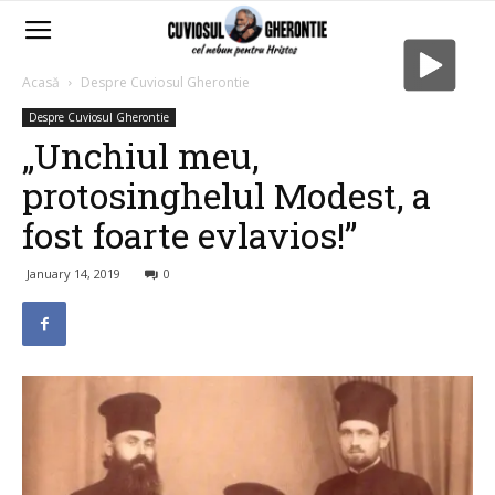
Acasă
Despre Cuviosul Gherontie
Despre Cuviosul Gherontie
„Unchiul meu,
protosinghelul Modest, a
fost foarte evlavios!”
January 14, 2019
0