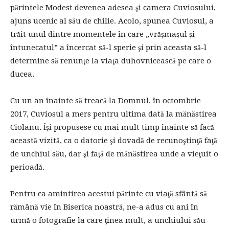
părintele Modest devenea adesea şi camera Cuviosului,
ajuns ucenic al său de chilie. Acolo, spunea Cuviosul, a
trăit unul dintre momentele în care „vrăşmaşul şi
întunecatul” a încercat să-l sperie şi prin aceasta să-l
determine să renunţe la viaţa duhovnicească pe care o
ducea.
Cu un an înainte să treacă la Domnul, în octombrie
2017, Cuviosul a mers pentru ultima dată la mănăstirea
Ciolanu. Îşi propusese cu mai mult timp înainte să facă
această vizită, ca o datorie şi dovadă de recunoştinţă faţă
de unchiul său, dar şi faţă de mănăstirea unde a vieţuit o
perioadă.
Pentru ca amintirea acestui părinte cu viaţă sfântă să
rămână vie în Biserica noastră, ne-a adus cu ani în
urmă o fotografie la care ţinea mult, a unchiului său