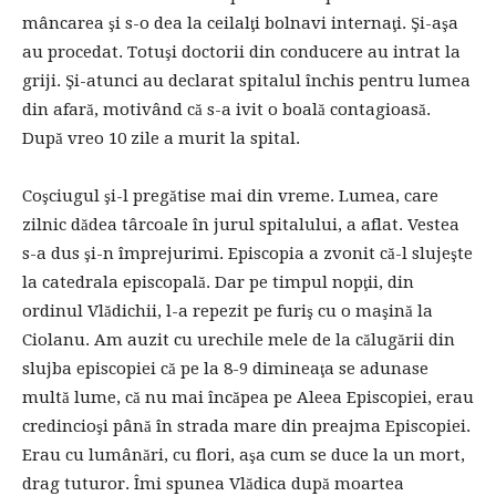
mâncarea şi s-o dea la ceilalţi bolnavi internaţi. Şi-aşa
au procedat. Totuşi doctorii din conducere au intrat la
griji. Şi-atunci au declarat spitalul închis pentru lumea
din afară, motivând că s-a ivit o boală contagioasă.
După vreo 10 zile a murit la spital.
Coşciugul şi-l pregătise mai din vreme. Lumea, care
zilnic dădea târcoale în jurul spitalului, a aflat. Vestea
s-a dus şi-n împrejurimi. Episcopia a zvonit că-l slujeşte
la catedrala episcopală. Dar pe timpul nopţii, din
ordinul Vlădichii, l-a repezit pe furiş cu o maşină la
Ciolanu. Am auzit cu urechile mele de la călugării din
slujba episcopiei că pe la 8-9 dimineaţa se adunase
multă lume, că nu mai încăpea pe Aleea Episcopiei, erau
credincioşi până în strada mare din preajma Episcopiei.
Erau cu lumânări, cu flori, aşa cum se duce la un mort,
drag tuturor. Îmi spunea Vlădica după moartea