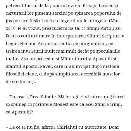
petrecut lucrurile la poporul evreu. Preoţii, fariseii şi
cărturarii lor puneau sarcini pe spinarea poporului de
jos pe care însă ei nici cu degetul nu le atingeau (Mat.
23,7). N-ai văzut, preacucernicia ta, că Sfinţii Părinţi au
făcut o cotitură mare în interpretarea Sfintei Scripturi a
Legii celei noi. Au pus accentul pe pragmatism, pe
trăirea învăţăturii mult mai mult decât pe speculaţiile
înalte. Aşa au procedat şi Mântuitorul şi Apostolii şi
Sfântul Apostol Pavel, care n-au învăţat după metoda
filosofiei elene, ci după simplitatea accesibilă maselor
de credincioşi.
– Da, aşa-i, Prea Sfinţite. Mă iertaţi că vă-ntrerup. Şi vreţi
să spuneţi că părintele Modest este ca acei Sfinţi Părinţi,
ca Apostolii?
– De ce să nu fie, afirmă Chiriahul cu autoritate. Doar