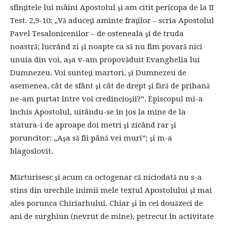
sfinţitele lui mâini Apostolul şi am citit pericopa de la II
Test. 2,9-10: „Vă aduceţi aminte fraţilor – scria Apostolul
Pavel Tesalonicenilor – de osteneala şi de truda
noastră; lucrând zi şi noapte ca să nu fim povară nici
unuia din voi, aşa v-am propovăduit Evanghelia lui
Dumnezeu. Voi sunteţi martori, şi Dumnezeu de
asemenea, cât de sfânt şi cât de drept şi fără de prihană
ne-am purtat între voi credincioşii?”. Episcopul mi-a
închis Apostolul, uitându-se în jos la mine de la
statura-i de aproape doi metri şi zicând rar şi
poruncitor: „Aşa să fii până vei muri”; şi m-a
blagoslovit.
Mărturisesc şi acum ca octogenar că niciodată nu s-a
stins din urechile inimii mele textul Apostolului şi mai
ales porunca Chiriarhului. Chiar şi în cei douăzeci de
ani de surghiun (nevrut de mine), petrecut în activitate