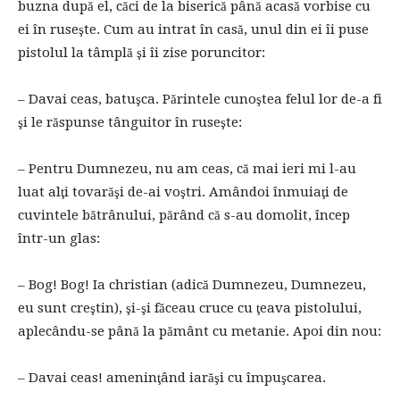
buzna după el, căci de la biserică până acasă vorbise cu
ei în ruseşte. Cum au intrat în casă, unul din ei îi puse
pistolul la tâmplă şi îi zise poruncitor:
– Davai ceas, batuşca. Părintele cunoştea felul lor de-a fi
şi le răspunse tânguitor în ruseşte:
– Pentru Dumnezeu, nu am ceas, că mai ieri mi l-au
luat alţi tovarăşi de-ai voştri. Amândoi înmuiaţi de
cuvintele bătrânului, părând că s-au domolit, încep
într-un glas:
– Bog! Bog! Ia christian (adică Dumnezeu, Dumnezeu,
eu sunt creştin), şi-şi făceau cruce cu ţeava pistolului,
aplecându-se până la pământ cu metanie. Apoi din nou:
– Davai ceas! ameninţând iarăşi cu împuşcarea.