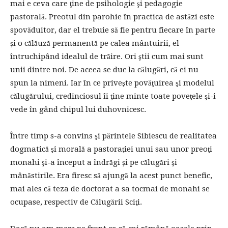
mai e ceva care ţine de psihologie şi pedagogie
pastorală. Preotul din parohie în practica de astăzi este
spovăduitor, dar el trebuie să fie pentru fiecare în parte
şi o călăuză permanentă pe calea mântuirii, el
întruchipând idealul de trăire. Ori ştii cum mai sunt
unii dintre noi. De aceea se duc la călugări, că ei nu
spun la nimeni. Iar în ce priveşte povăţuirea şi modelul
călugărului, credinciosul îi ţine minte toate poveţele şi-i
vede în gând chipul lui duhovnicesc.
Între timp s-a convins şi părintele Sibiescu de realitatea
dogmatică şi morală a pastoraţiei unui sau unor preoţi
monahi şi-a început a îndrăgi şi pe călugări şi
mânăstirile. Era firesc să ajungă la acest punct benefic,
mai ales că teza de doctorat a sa tocmai de monahi se
ocupase, respectiv de Călugării Sciţi.