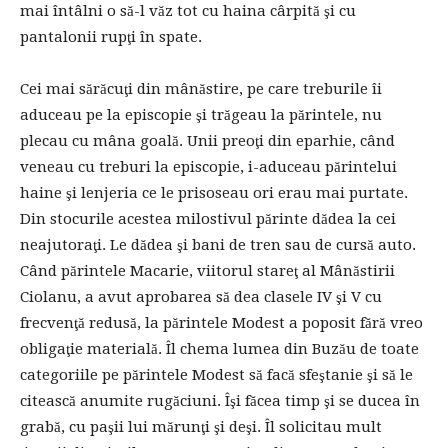
mai întâlni o să-l văz tot cu haina cârpită şi cu
pantalonii rupţi în spate.
Cei mai sărăcuţi din mânăstire, pe care treburile îi
aduceau pe la episcopie şi trăgeau la părintele, nu
plecau cu mâna goală. Unii preoţi din eparhie, când
veneau cu treburi la episcopie, i-aduceau părintelui
haine şi lenjeria ce le prisoseau ori erau mai purtate.
Din stocurile acestea milostivul părinte dădea la cei
neajutoraţi. Le dădea şi bani de tren sau de cursă auto.
Când părintele Macarie, viitorul stareţ al Mânăstirii
Ciolanu, a avut aprobarea să dea clasele IV şi V cu
frecvenţă redusă, la părintele Modest a poposit fără vreo
obligaţie materială. Îl chema lumea din Buzău de toate
categoriile pe părintele Modest să facă sfeştanie şi să le
citească anumite rugăciuni. Îşi făcea timp şi se ducea în
grabă, cu paşii lui mărunţi şi deşi. Îl solicitau mult