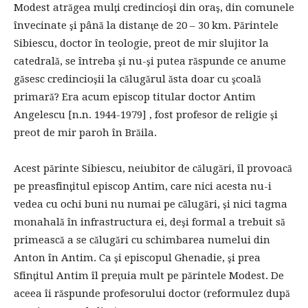
Modest atrăgea mulţi credincioşi din oraş, din comunele
învecinate şi până la distanţe de 20 – 30 km. Părintele
Sibiescu, doctor în teologie, preot de mir slujitor la
catedrală, se întreba şi nu-şi putea răspunde ce anume
găsesc credincioşii la călugărul ăsta doar cu şcoală
primară? Era acum episcop titular doctor Antim
Angelescu [n.n. 1944-1979] , fost profesor de religie şi
preot de mir paroh în Brăila.
Acest părinte Sibiescu, neiubitor de călugări, îl provoacă
pe preasfinţitul episcop Antim, care nici acesta nu-i
vedea cu ochi buni nu numai pe călugări, şi nici tagma
monahală în infrastructura ei, deşi formal a trebuit să
primească a se călugări cu schimbarea numelui din
Anton în Antim. Ca şi episcopul Ghenadie, şi prea
Sfinţitul Antim îl preţuia mult pe părintele Modest. De
aceea îi răspunde profesorului doctor (reformulez după