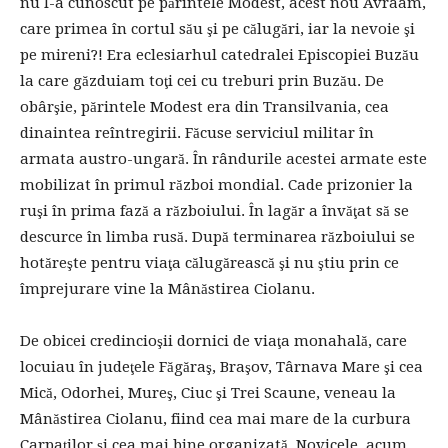
nu l-a cunoscut pe părintele Modest, acest nou Avraam,
care primea în cortul său şi pe călugări, iar la nevoie şi
pe mireni?! Era eclesiarhul catedralei Episcopiei Buzău
la care găzduiam toţi cei cu treburi prin Buzău. De
obârşie, părintele Modest era din Transilvania, cea
dinaintea reîntregirii. Făcuse serviciul militar în
armata austro-ungară. În rândurile acestei armate este
mobilizat în primul război mondial. Cade prizonier la
ruşi în prima fază a războiului. În lagăr a învăţat să se
descurce în limba rusă. După terminarea războiului se
hotăreşte pentru viaţa călugărească şi nu ştiu prin ce
împrejurare vine la Mânăstirea Ciolanu.
De obicei credincioşii dornici de viaţa monahală, care
locuiau în judeţele Făgăraş, Braşov, Târnava Mare şi cea
Mică, Odorhei, Mureş, Ciuc şi Trei Scaune, veneau la
Mânăstirea Ciolanu, fiind cea mai mare de la curbura
Carpaţilor şi cea mai bine organizată. Novicele, acum