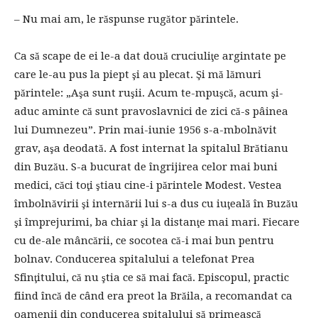
– Nu mai am, le răspunse rugător părintele.
Ca să scape de ei le-a dat două cruciuliţe argintate pe
care le-au pus la piept şi au plecat. Şi mă lămuri
părintele: „Aşa sunt ruşii. Acum te-mpuşcă, acum şi-
aduc aminte că sunt pravoslavnici de zici că-s pâinea
lui Dumnezeu”. Prin mai-iunie 1956 s-a-mbolnăvit
grav, aşa deodată. A fost internat la spitalul Brătianu
din Buzău. S-a bucurat de îngrijirea celor mai buni
medici, căci toţi ştiau cine-i părintele Modest. Vestea
îmbolnăvirii şi internării lui s-a dus cu iuţeală în Buzău
şi împrejurimi, ba chiar şi la distanţe mai mari. Fiecare
cu de-ale mâncării, ce socotea că-i mai bun pentru
bolnav. Conducerea spitalului a telefonat Prea
Sfinţitului, că nu ştia ce să mai facă. Episcopul, practic
fiind încă de când era preot la Brăila, a recomandat ca
oamenii din conducerea spitalului să primească