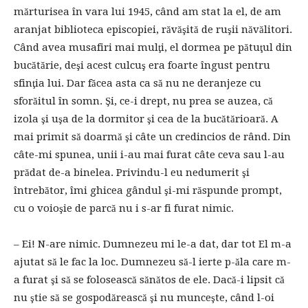
mărturisea în vara lui 1945, când am stat la el, de am
aranjat biblioteca episcopiei, răvăşită de ruşii năvălitori.
Când avea musafiri mai mulţi, el dormea pe pătuţul din
bucătărie, deşi acest culcuş era foarte îngust pentru
sfinţia lui. Dar făcea asta ca să nu ne deranjeze cu
sforăitul în somn. Şi, ce-i drept, nu prea se auzea, că
izola şi uşa de la dormitor şi cea de la bucătărioară. A
mai primit să doarmă şi câte un credincios de rând. Din
câte-mi spunea, unii i-au mai furat câte ceva sau l-au
prădat de-a binelea. Privindu-l eu nedumerit şi
întrebător, îmi ghicea gândul şi-mi răspunde prompt,
cu o voioşie de parcă nu i s-ar fi furat nimic.
– Ei! N-are nimic. Dumnezeu mi le-a dat, dar tot El m-a
ajutat să le fac la loc. Dumnezeu să-l ierte p-ăla care m-
a furat şi să se folosească sănătos de ele. Dacă-i lipsit că
nu ştie să se gospodărească şi nu munceşte, când l-oi