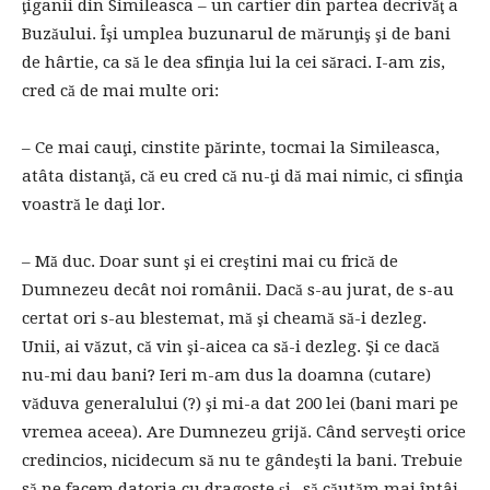
ţiganii din Simileasca – un cartier din partea decrivăţ a
Buzăului. Îşi umplea buzunarul de mărunţiş şi de bani
de hârtie, ca să le dea sfinţia lui la cei săraci. I-am zis,
cred că de mai multe ori:
– Ce mai cauţi, cinstite părinte, tocmai la Simileasca,
atâta distanţă, că eu cred că nu-ţi dă mai nimic, ci sfinţia
voastră le daţi lor.
– Mă duc. Doar sunt şi ei creştini mai cu frică de
Dumnezeu decât noi românii. Dacă s-au jurat, de s-au
certat ori s-au blestemat, mă şi cheamă să-i dezleg.
Unii, ai văzut, că vin şi-aicea ca să-i dezleg. Şi ce dacă
nu-mi dau bani? Ieri m-am dus la doamna (cutare)
văduva generalului (?) şi mi-a dat 200 lei (bani mari pe
vremea aceea). Are Dumnezeu grijă. Când serveşti orice
credincios, nicidecum să nu te gândeşti la bani. Trebuie
să ne facem datoria cu dragoste şi „să căutăm mai întâi