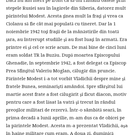
Dacă nu am mers pe front ca să-mi rămână oasele prin
stepele Rusiei sau în lagărele din Siberia, datorez mult
părintelui Modest. Acesta ţinea mult la fraţi şi vrea ca
Ciolanu să fie cât mai populată cu tineret. Dar la 1
noiembrie 1942 toţi fraţii de la mânăstirile din toată
ţara, au întrerupt studiile şi au fost luaţi în armată. Era
printre ei şi cel ce scrie acum. De mai bine de cinci luni
eram soldat TR la Buzău. După moartea Episcopului
Ghenadie, în septembrie 1942, a fost delegat ca Episcop
Prea Sfinţitul Valeriu Moglan, călugăr din pruncie.
Părintele Modest i-a tot vorbit Vlădichii despre mine şi
fratele Bunea, seminarişti amândoi. Spre sfârşitul lui
martie acest frate a fost călugărit şi făcut diacon, motiv
pentru care a fost lăsat la vatră şi trecut în rândul
preoţilor militari de rezervă. Într-o sâmbătă seară, în
prima decadă a lunii aprilie, m-am dus ca de obicei pe
la părintele Modest. Acesta m-a prezentat Vlădichii, aşa
în haine militare cum eram. A doua zi, duminică