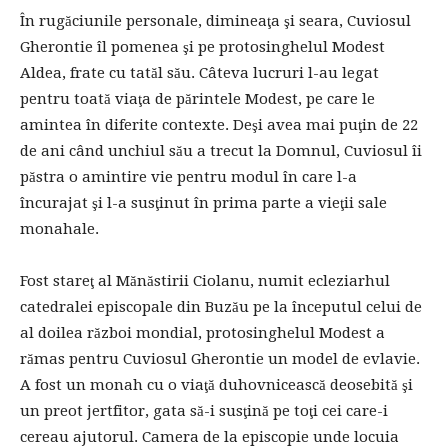
În rugăciunile personale, dimineaţa şi seara, Cuviosul
Gherontie îl pomenea şi pe protosinghelul Modest
Aldea, frate cu tatăl său. Câteva lucruri l-au legat
pentru toată viaţa de părintele Modest, pe care le
amintea în diferite contexte. Deşi avea mai puţin de 22
de ani când unchiul său a trecut la Domnul, Cuviosul îi
păstra o amintire vie pentru modul în care l-a
încurajat şi l-a susţinut în prima parte a vieţii sale
monahale.
Fost stareţ al Mănăstirii Ciolanu, numit ecleziarhul
catedralei episcopale din Buzău pe la începutul celui de
al doilea război mondial, protosinghelul Modest a
rămas pentru Cuviosul Gherontie un model de evlavie.
A fost un monah cu o viaţă duhovnicească deosebită şi
un preot jertfitor, gata să-i susţină pe toţi cei care-i
cereau ajutorul. Camera de la episcopie unde locuia