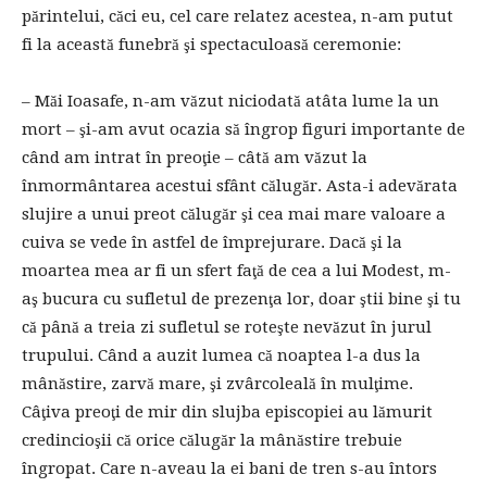
părintelui, căci eu, cel care relatez acestea, n-am putut
fi la această funebră şi spectaculoasă ceremonie:
– Măi Ioasafe, n-am văzut niciodată atâta lume la un
mort – şi-am avut ocazia să îngrop figuri importante de
când am intrat în preoţie – câtă am văzut la
înmormântarea acestui sfânt călugăr. Asta-i adevărata
slujire a unui preot călugăr şi cea mai mare valoare a
cuiva se vede în astfel de împrejurare. Dacă şi la
moartea mea ar fi un sfert faţă de cea a lui Modest, m-
aş bucura cu sufletul de prezenţa lor, doar ştii bine şi tu
că până a treia zi sufletul se roteşte nevăzut în jurul
trupului. Când a auzit lumea că noaptea l-a dus la
mânăstire, zarvă mare, şi zvârcoleală în mulţime.
Câţiva preoţi de mir din slujba episcopiei au lămurit
credincioşii că orice călugăr la mânăstire trebuie
îngropat. Care n-aveau la ei bani de tren s-au întors