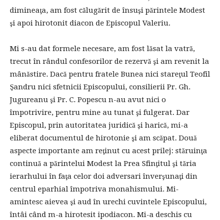
dimineaţa, am fost călugărit de însuşi părintele Modest
şi apoi hirotonit diacon de Episcopul Valeriu.
Mi s-au dat formele necesare, am fost lăsat la vatră,
trecut în rândul confesorilor de rezervă şi am revenit la
mânăstire. Dacă pentru fratele Bunea nici stareţul Teofil
Şandru nici sfetnicii Episcopului, consilierii Pr. Gh.
Jugureanu şi Pr. C. Popescu n-au avut nici o
împotrivire, pentru mine au tunat şi fulgerat. Dar
Episcopul, prin autoritatea juridică şi harică, mi-a
eliberat documentul de hirotonie şi am scăpat. Două
aspecte importante am reţinut cu acest prilej: stăruinţa
continuă a părintelui Modest la Prea Sfinţitul şi tăria
ierarhului în faţa celor doi adversari înverşunaţi din
centrul eparhial împotriva monahismului. Mi-
amintesc aievea şi aud în urechi cuvintele Episcopului,
întâi când m-a hirotesit ipodiacon. Mi-a deschis cu