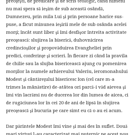
preoţeşti, de predicare şi de scris teologic, când nimeni
nu mai spera să ieşim de sub această osândă,
Dumnezeu, prin mila Lui şi prin persoane harice sus-
puse, a făcut minunea ieşirii mele de sub osânda acelei
morţi; încât sunt liber şi îmi desfăşor întreita activitate
preoţească: slujirea la biserică, duhovnicirea
credincioşilor şi propovăduirea Evangheliei prin
predici, conferinţe şi scrieri. În fiecare zi când la pravila
de chilie sau la slujba bisericească ajung cu pomenirea
morţilor la numele arhiereului Valeriu, ieromonahului
Modest şi cântăreţului bisericesc Ion (cel care m-a
trimes la mânăstire) de-atâtea ori parcă-i văd aievea şi
îmi vin lacrămi nu de ducerea lor din lumea de aicea, ci
de rugăciunea lor în cei 20 de ani de lipsă în slujirea
preoţească şi bucuria pe care simt eu că o au ei acum.
Dar părintele Modest îmi vine şi mai des în suflet. Două
mari virtuţi l-au caracterizat mai puternic pe acest nou