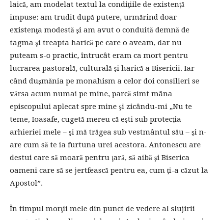
laică, am modelat textul la condiţiile de existenţă
impuse: am trudit după putere, urmărind doar
existenţa modestă şi am avut o conduită demnă de
tagma şi treapta harică pe care o aveam, dar nu
puteam s-o practic, întrucât eram ca mort pentru
lucrarea pastorală, culturală şi harică a Bisericii. Iar
când duşmănia pe monahism a celor doi consilieri se
vărsa acum numai pe mine, parcă simt mâna
episcopului aplecat spre mine şi zicându-mi „Nu te
teme, Ioasafe, cugetă mereu că eşti sub protecţia
arhieriei mele – şi mă trăgea sub vestmântul său – şi n-
are cum să te ia furtuna urei acestora. Antonescu are
destui care să moară pentru ţară, să aibă şi Biserica
oameni care să se jertfească pentru ea, cum ţi-a căzut la
Apostol”.
În timpul morţii mele din punct de vedere al slujirii