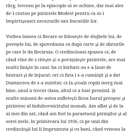
târg, treceau pe la episcopie să se-nchine, dar mai ales
de-l căutau pe părintele Modest pentru ca să-i
împărtăşească necazurile sau bucuriile lor.
Vorbea lumea că fiecare se foloseşte de slujbele lui, de
poveţele lui, de spovedania ca după carte şi de sfaturile
pe care le da fiecăruia. O credincioasă spunea că, de
când vine de-i citeşte şi-o povăţuieşte părintele, are mai
multă linişte în casă: ba că bărbată-su s-a lăsat de
băutură şi de înjurat; ori că fata i s-a cuminţit şi a dat
Dumnezeu de s-a măritat; că la şcoală copiii merg mai
bine, unul a trecut clasa, altul că a luat premiul. Şi
multe minuni de-astea sufleteşti făcea harul preoţesc şi
părintesc al înduhovnicitului monah. Am aflat şi de la
ai mei din sat, când am fost la parastasul părinţilor şi al
sorei mele, în primăvara lui 1956, că pe unii din
credincioşii lui îi împrumuta şi cu bani, când veneau la