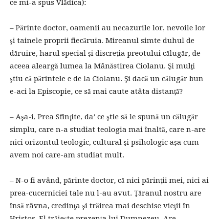
ce mi-a spus Vlădica):
– Părinte doctor, oamenii au necazurile lor, nevoile lor
şi tainele proprii fiecăruia. Mireanul simte duhul de
dăruire, harul special şi discreţia preotului călugăr, de
aceea aleargă lumea la Mânăstirea Ciolanu. Şi mulţi
ştiu că părintele e de la Ciolanu. Şi dacă un călugăr bun
e-aci la Episcopie, ce să mai caute atâta distanţă?
– Aşa-i, Prea Sfinţite, da’ ce ştie să le spună un călugăr
simplu, care n-a studiat teologia mai înaltă, care n-are
nici orizontul teologic, cultural şi psihologic aşa cum
avem noi care-am studiat mult.
– N-o fi având, părinte doctor, că nici părinţii mei, nici ai
prea-cucerniciei tale nu l-au avut. Ţăranul nostru are
însă râvna, credinţa şi trăirea mai deschise vieţii în
Hristos. El trăieşte prezenţa lui Dumnezeu. Are