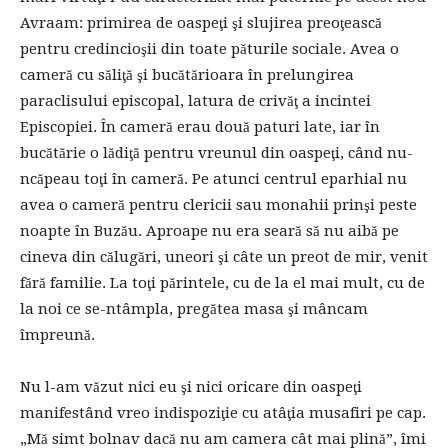
Avraam: primirea de oaspeţi şi slujirea preoţească
pentru credincioşii din toate păturile sociale. Avea o
cameră cu săliţă şi bucătărioara în prelungirea
paraclisului episcopal, latura de crivăţ a incintei
Episcopiei. În cameră erau două paturi late, iar în
bucătărie o lădiţă pentru vreunul din oaspeţi, când nu-
ncăpeau toţi în cameră. Pe atunci centrul eparhial nu
avea o cameră pentru clericii sau monahii prinşi peste
noapte în Buzău. Aproape nu era seară să nu aibă pe
cineva din călugări, uneori şi câte un preot de mir, venit
fără familie. La toţi părintele, cu de la el mai mult, cu de
la noi ce se-ntâmpla, pregătea masa şi mâncam
împreună.
Nu l-am văzut nici eu şi nici oricare din oaspeţi
manifestând vreo indispoziţie cu atâţia musafiri pe cap.
„Mă simt bolnav dacă nu am camera cât mai plină”, îmi