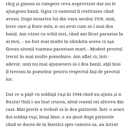
târg şi găseau să cumpere ceva neprevăzut dar nu le
ajungeau banii. Sigur că oamenii îi restituiau când
aveau. După moartea lui din vara anului 1956, unii,
între care şi frate-miu, n-au avut cum să-i mai dea
banii. Am văzut cu ochii mei, când am făcut parastas la
ai mei, – au fost mai multe în sâmbăta aceea că aşa
făceau sătenii toamna parastase mari – Modest preotul
trecut în mai multe pomelnice. Am aflat că, într-
adevăr, unii nu mai ajunseseră să-i dea banii, alţii însă
îl treceau în pomelnic pentru respectul faţă de preotul
lor.
Dar ce-a păţit cu soldaţii ruşi în 1944 când au ajuns şi-n
Buzău! Unii i-au luat crucea, altul ceasul ori altceva din
casă. Mai precis a trebuit să le dea părintele. Într-o seară
doi soldaţi ruşi, băuţi bine, s-au ţinut după părintele
când se ducea de la biserică spre camera sa, au intrat