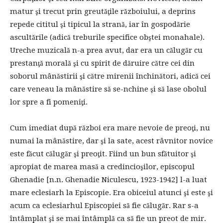
matur şi trecut prin greutăţile războiului, a deprins
repede cititul şi tipicul la strană, iar în gospodărie
ascultările (adică treburile specifice obştei monahale).
Ureche muzicală n-a prea avut, dar era un călugăr cu
prestanţă morală şi cu spirit de dăruire către cei din
soborul mânăstirii şi către mirenii închinători, adică cei
care veneau la mânăstire să se-nchine şi să lase obolul
lor spre a fi pomeniţi.
Cum imediat după război era mare nevoie de preoţi, nu
numai la mânăstire, dar şi la sate, acest râvnitor novice
este făcut călugăr şi preoţit. Fiind un bun sfătuitor şi
apropiat de marea masă a credincioşilor, episcopul
Ghenadie [n.n. Ghenadie Niculescu, 1923-1942] l-a luat
mare eclesiarh la Episcopie. Era obiceiul atunci şi este şi
acum ca eclesiarhul Episcopiei să fie călugăr. Rar s-a
întâmplat şi se mai întâmplă ca să fie un preot de mir.