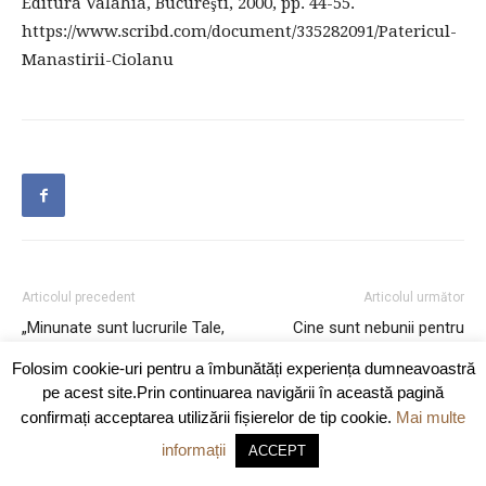
Editura Valahia, Bucureşti, 2000, pp. 44-55.
https://www.scribd.com/document/335282091/Patericul-
Manastirii-Ciolanu
Articolul precedent
Articolul următor
„Minunate sunt lucrurile Tale,
Cine sunt nebunii pentru
Doamne!“
Hristos?
Folosim cookie-uri pentru a îmbunătăți experiența dumneavoastră
pe acest site.Prin continuarea navigării în această pagină
confirmați acceptarea utilizării fișierelor de tip cookie.
Mai multe
ARTICOLE SIMILARE
DE LA ACELAȘI AUTOR
informații
ACCEPT
Akathist Hymn to Blessed Gerontios