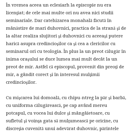
În vremea aceea un eclesiarh la episcopie nu era
licenţiat; de cele mai multe ori nu avea nici studii
seminariale. Dar catehizarea monahală făcută în
mânăstire de mari duhovnici, practica de la strană şi de
la altar realiza slujitori şi duhovnici cu aceeaşi putere
harică asupra credincioşilor ca şi cea a clericilor cu
seminarul ori cu teologia. În plus la un preot călugăr în
inima oraşului se duce lumea mai mult decât la un
preot de mir. Astfel că episcopul, provenit din preoţi de
mir, a gândit corect şi în interesul mulţimii
credincioşilor.
Cu mişcarea lui domoală, cu chipu-ntreg la păr şi barbă,
cu uniforma călugărească, pe cap având mereu
potcapul, cu vocea lui dulce şi mângâietoare, cu
sufletul şi voinţa gata să mulţumească pe oricine, cu
discreţia cuvenită unui adevărat duhovnic, părintele