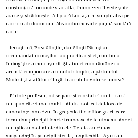
conştiinţa că, oriunde s-ar afla, Dumnezeu îl vede şi de-
aia se şi străduieşte să-I placă Lui, aşa cu simplitatea pe
care i-o atribuim noi săteanului cu carte puţină sau fără
carte.
– Iertaţi-mă, Prea Sfinţite, dar Sfinţii Părinţi au
recomandat urmaşilor, au practicat şi ei, continua
îmbogăţire a cunoaşterii. Şi-atunci cum rămâne cu
această comportare a omului simplu, a părintelui
Modest şi-a atâtor călugări care duhovnicesc lumea?
– Părinte profesor, mi se pare şi constat că unii – ca să
nu spun că cei mai mulţi – dintre noi, cei doldora de
cunoştinţe, am căzut în greşeala filosofilor greci, care
formulau principii foarte frumoase de te uimeau, dar ei
nu aplicau mai nimic din ele. De-aia au rămas
suspendaţi în principii sterile, inaplicabile. Aşa s-au