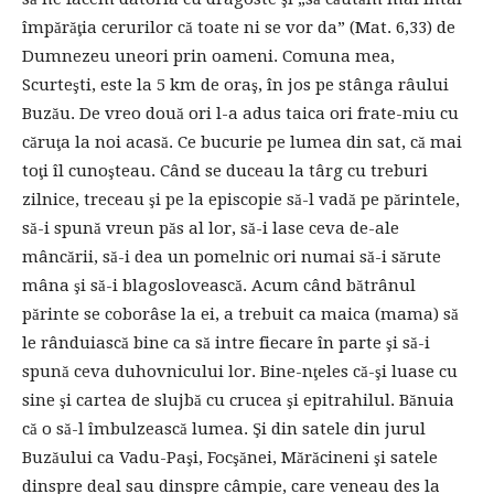
împărăţia cerurilor că toate ni se vor da” (Mat. 6,33) de
Dumnezeu uneori prin oameni. Comuna mea,
Scurteşti, este la 5 km de oraş, în jos pe stânga râului
Buzău. De vreo două ori l-a adus taica ori frate-miu cu
căruţa la noi acasă. Ce bucurie pe lumea din sat, că mai
toţi îl cunoşteau. Când se duceau la târg cu treburi
zilnice, treceau şi pe la episcopie să-l vadă pe părintele,
să-i spună vreun păs al lor, să-i lase ceva de-ale
mâncării, să-i dea un pomelnic ori numai să-i sărute
mâna şi să-i blagoslovească. Acum când bătrânul
părinte se coborâse la ei, a trebuit ca maica (mama) să
le rânduiască bine ca să intre fiecare în parte şi să-i
spună ceva duhovnicului lor. Bine-nţeles că-şi luase cu
sine şi cartea de slujbă cu crucea şi epitrahilul. Bănuia
că o să-l îmbulzească lumea. Şi din satele din jurul
Buzăului ca Vadu-Paşi, Focşănei, Mărăcineni şi satele
dinspre deal sau dinspre câmpie, care veneau des la