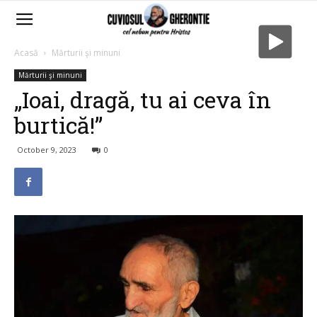
Acasă
Mărturii şi minuni
Mărturii şi minuni
„Ioai, dragă, tu ai ceva în
burtică!”
October 9, 2023
0