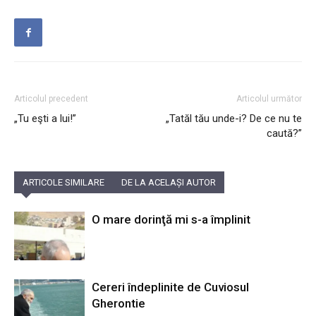
Articolul precedent
Articolul următor
„Tu eşti a lui!”
„Tatăl tău unde-i? De ce nu te
caută?”
ARTICOLE SIMILARE
DE LA ACELAȘI AUTOR
O mare dorinţă mi s-a împlinit
Cereri îndeplinite de Cuviosul
Gherontie