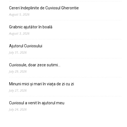
Cereri îndeplinite de Cuviosul Gherontie
August 5, 2026
Grabnic ajutător în boală
August 3, 2026
Ajutorul Cuviosului
July 31, 2026
Cuviosule, doar zece sutimi…
July 29, 2026
Minuni mici și mari în viața de zi cu zi
July 27, 2026
Cuviosul a venit în ajutorul meu
July 24, 2026