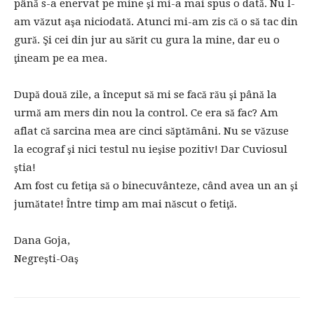
până s-a enervat pe mine şi mi-a mai spus o dată. Nu l-
am văzut aşa niciodată. Atunci mi-am zis că o să tac din
gură. Şi cei din jur au sărit cu gura la mine, dar eu o
ţineam pe ea mea.
După două zile, a început să mi se facă rău şi până la
urmă am mers din nou la control. Ce era să fac? Am
aflat că sarcina mea are cinci săptămâni. Nu se văzuse
la ecograf şi nici testul nu ieşise pozitiv! Dar Cuviosul
ştia!
Am fost cu fetiţa să o binecuvânteze, când avea un an şi
jumătate! Între timp am mai născut o fetiţă.
Dana Goja,
Negreşti-Oaş