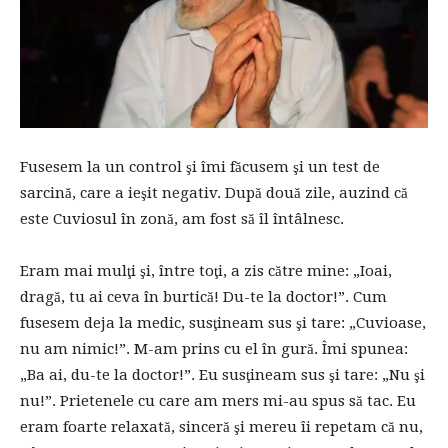
Fusesem la un control şi îmi făcusem şi un test de
sarcină, care a ieşit negativ. După două zile, auzind că
este Cuviosul în zonă, am fost să îl întâlnesc.
Eram mai mulţi şi, între toţi, a zis către mine: „Ioai,
dragă, tu ai ceva în burtică! Du-te la doctor!”. Cum
fusesem deja la medic, susţineam sus şi tare: „Cuvioase,
nu am nimic!”. M-am prins cu el în gură. Îmi spunea:
„Ba ai, du-te la doctor!”. Eu susţineam sus şi tare: „Nu şi
nu!”. Prietenele cu care am mers mi-au spus să tac. Eu
eram foarte relaxată, sinceră şi mereu îi repetam că nu,