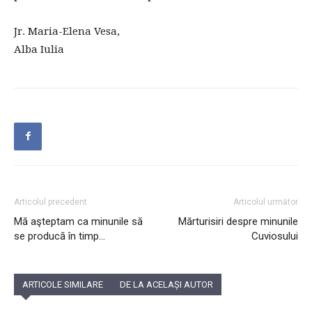
Jr. Maria-Elena Vesa,
Alba Iulia
Articolul precedent
Articolul următor
Mă aşteptam ca minunile să
Mărturisiri despre minunile
se producă în timp…
Cuviosului
ARTICOLE SIMILARE
DE LA ACELAȘI AUTOR