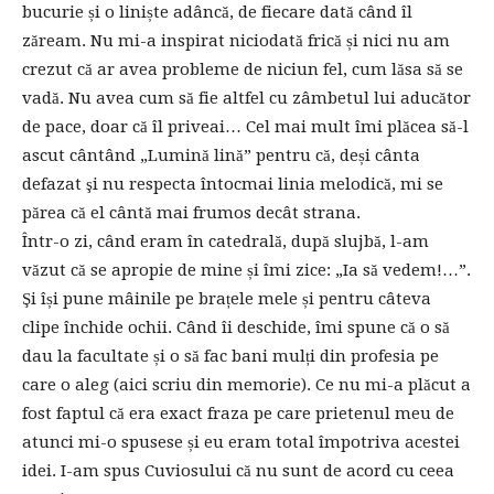
bucurie și o liniște adâncă, de fiecare dată când îl
zăream. Nu mi-a inspirat niciodată frică și nici nu am
crezut că ar avea probleme de niciun fel, cum lăsa să se
vadă. Nu avea cum să fie altfel cu zâmbetul lui aducător
de pace, doar că îl priveai… Cel mai mult îmi plăcea să-l
ascut cântând „Lumină lină” pentru că, deși cânta
defazat şi nu respecta întocmai linia melodică, mi se
părea că el cântă mai frumos decât strana.
Într-o zi, când eram în catedrală, după slujbă, l-am
văzut că se apropie de mine și îmi zice: „Ia să vedem!…”.
Şi își pune mâinile pe brațele mele și pentru câteva
clipe închide ochii. Când îi deschide, îmi spune că o să
dau la facultate și o să fac bani mulți din profesia pe
care o aleg (aici scriu din memorie). Ce nu mi-a plăcut a
fost faptul că era exact fraza pe care prietenul meu de
atunci mi-o spusese și eu eram total împotriva acestei
idei. I-am spus Cuviosului că nu sunt de acord cu ceea