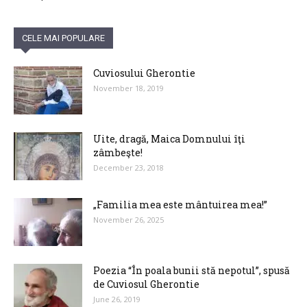
CELE MAI POPULARE
Cuviosului Gherontie
November 18, 2019
Uite, dragă, Maica Domnului îţi
zâmbeşte!
December 23, 2018
„Familia mea este mântuirea mea!”
November 26, 2025
Poezia “În poala bunii stă nepotul”, spusă
de Cuviosul Gherontie
June 26, 2019