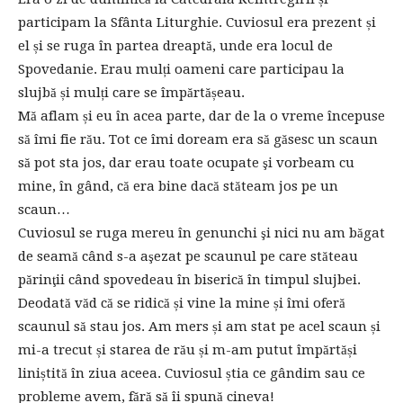
participam la Sfânta Liturghie. Cuviosul era prezent și
el și se ruga în partea dreaptă, unde era locul de
Spovedanie. Erau mulți oameni care participau la
slujbă și mulți care se împărtășeau.
Mă aflam și eu în acea parte, dar de la o vreme începuse
să îmi fie rău. Tot ce îmi doream era să găsesc un scaun
să pot sta jos, dar erau toate ocupate şi vorbeam cu
mine, în gând, că era bine dacă stăteam jos pe un
scaun…
Cuviosul se ruga mereu în genunchi şi nici nu am băgat
de seamă când s-a aşezat pe scaunul pe care stăteau
părinţii când spovedeau în biserică în timpul slujbei.
Deodată văd că se ridică și vine la mine și îmi oferă
scaunul să stau jos. Am mers și am stat pe acel scaun și
mi-a trecut și starea de rău și m-am putut împărtăși
liniștită în ziua aceea. Cuviosul știa ce gândim sau ce
probleme avem, fără să îi spună cineva!