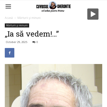
Acasă
Mărturii şi minuni
Mărturii şi minuni
„Ia să vedem!…”
October 29, 2025
0