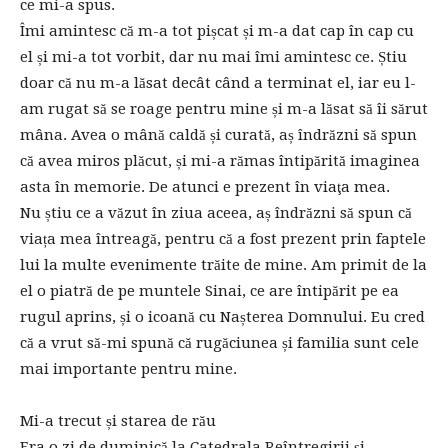
ce mi-a spus.
Îmi amintesc că m-a tot pișcat și m-a dat cap în cap cu
el și mi-a tot vorbit, dar nu mai îmi amintesc ce. Știu
doar că nu m-a lăsat decât când a terminat el, iar eu l-
am rugat să se roage pentru mine și m-a lăsat să îi sărut
mâna. Avea o mână caldă și curată, aș îndrăzni să spun
că avea miros plăcut, și mi-a rămas întipărită imaginea
asta în memorie. De atunci e prezent în viaţa mea.
Nu știu ce a văzut în ziua aceea, aș îndrăzni să spun că
viața mea întreagă, pentru că a fost prezent prin faptele
lui la multe evenimente trăite de mine. Am primit de la
el o piatră de pe muntele Sinai, ce are întipărit pe ea
rugul aprins, și o icoană cu Nașterea Domnului. Eu cred
că a vrut să-mi spună că rugăciunea și familia sunt cele
mai importante pentru mine.
Mi-a trecut și starea de rău
Era o zi de duminică la Catedrala Reîntregirii și