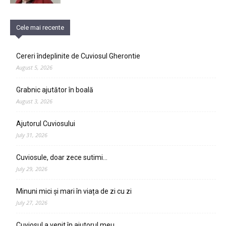
Cele mai recente
Cereri îndeplinite de Cuviosul Gherontie
August 5, 2026
Grabnic ajutător în boală
August 3, 2026
Ajutorul Cuviosului
July 31, 2026
Cuviosule, doar zece sutimi…
July 29, 2026
Minuni mici și mari în viața de zi cu zi
July 27, 2026
Cuviosul a venit în ajutorul meu