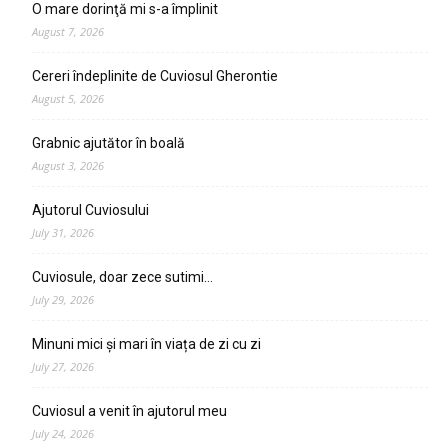
O mare dorinţă mi s-a împlinit
August 7, 2026
Cereri îndeplinite de Cuviosul Gherontie
August 5, 2026
Grabnic ajutător în boală
August 3, 2026
Ajutorul Cuviosului
July 31, 2026
Cuviosule, doar zece sutimi…
July 29, 2026
Minuni mici și mari în viața de zi cu zi
July 27, 2026
Cuviosul a venit în ajutorul meu
July 24, 2026