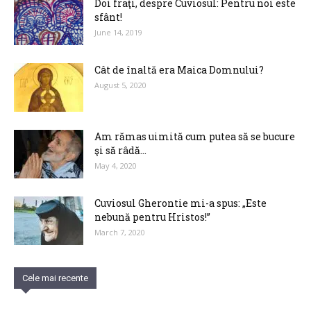
Doi fraţi, despre Cuviosul: Pentru noi este
sfânt!
June 14, 2019
Cât de înaltă era Maica Domnului?
August 5, 2020
Am rămas uimită cum putea să se bucure
şi să râdă...
May 4, 2020
Cuviosul Gherontie mi-a spus: „Este
nebună pentru Hristos!”
March 7, 2020
Cele mai recente