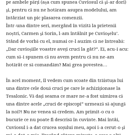
pe ambele părți (așa cum spunea Cuviosul că şi-ar dori)
şi, pentru că nu ne hotăram asupra modelului, am
întârziat un pic plasarea comenzii.
Într-una dintre seri, mergând în vizită la prietenii
noștri, Carmen şi Sorin, l-am întâlnit pe Cuvioşelu’.
Stând de vorbă cu el, numai ce-l auzim că ne întreabă:
„Dar cuvioșiile voastre aveți cruci la gât?”. Ei, acu-i acu:
cum să-i spunem că nu avem pentru că nu ne-am
hotărât ce să comandăm? Mai grea povestea…
În acel moment, îl vedem cum scoate din trăistuța lui
una dintre cele două cruci pe care le achiziționase la
Tesalonic. Vă dați seama ce mare ne-a fost uimirea că
una dintre acele „cruci de episcopi” urmează să ajungă
la noi?! Nu ne venea să credem. Am primit-o cu o
bucurie ce nu poate fi descrisă în cuvinte. Mai întâi,
Cuviosul i-a dat crucea soțului meu, apoi i-a cerut-o şi