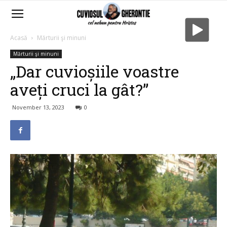
Acasă
Mărturii şi minuni
Mărturii şi minuni
„Dar cuvioșiile voastre
aveți cruci la gât?”
November 13, 2023
0