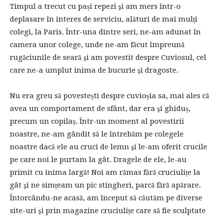
Timpul a trecut cu pași repezi şi am mers într-o
deplasare în interes de serviciu, alături de mai mulți
colegi, la Paris. Într-una dintre seri, ne-am adunat în
camera unor colege, unde ne-am făcut împreună
rugăciunile de seară şi am povestit despre Cuviosul, cel
care ne-a umplut inima de bucurie şi dragoste.
Nu era greu să povestești despre cuvioșia sa, mai ales că
avea un comportament de sfânt, dar era şi ghiduș,
precum un copilaș. Într-un moment al povestirii
noastre, ne-am gândit să le întrebăm pe colegele
noastre dacă ele au cruci de lemn şi le-am oferit crucile
pe care noi le purtam la gât. Dragele de ele, le-au
primit cu inima largă! Noi am rămas fără cruciulițe la
gât şi ne simțeam un pic stingheri, parcă fără apărare.
Întorcându-ne acasă, am început să căutăm pe diverse
site-uri şi prin magazine cruciulițe care să fie sculptate