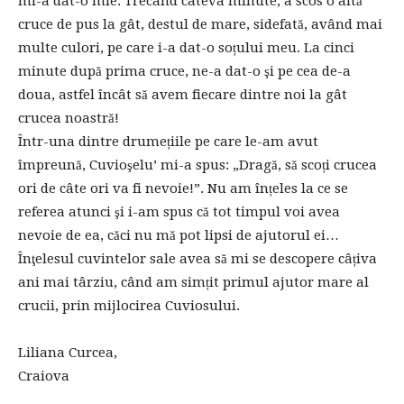
mi-a dat-o mie. Trecând câteva minute, a scos o altă
cruce de pus la gât, destul de mare, sidefată, având mai
multe culori, pe care i-a dat-o soțului meu. La cinci
minute după prima cruce, ne-a dat-o şi pe cea de-a
doua, astfel încât să avem fiecare dintre noi la gât
crucea noastră!
Într-una dintre drumețiile pe care le-am avut
împreună, Cuvioşelu’ mi-a spus: „Dragă, să scoți crucea
ori de câte ori va fi nevoie!”. Nu am înțeles la ce se
referea atunci şi i-am spus că tot timpul voi avea
nevoie de ea, căci nu mă pot lipsi de ajutorul ei…
Înţelesul cuvintelor sale avea să mi se descopere câțiva
ani mai târziu, când am simțit primul ajutor mare al
crucii, prin mijlocirea Cuviosului.
Liliana Curcea,
Craiova