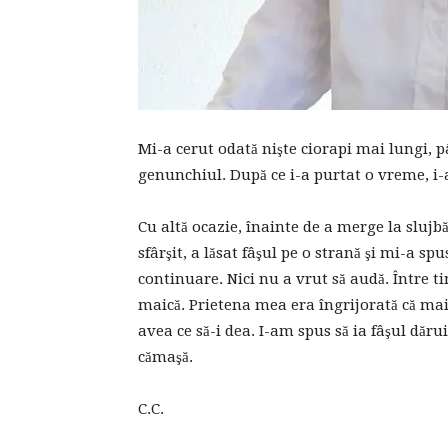
Mi-a cerut odată nişte ciorapi mai lungi, pâ
genunchiul. După ce i-a purtat o vreme, i-
Cu altă ocazie, înainte de a merge la slujb
sfârşit, a lăsat fâşul pe o strană şi mi-a sp
continuare. Nici nu a vrut să audă. Între t
maică. Prietena mea era îngrijorată că maic
avea ce să-i dea. I-am spus să ia fâşul dăr
cămaşă.
C.C.