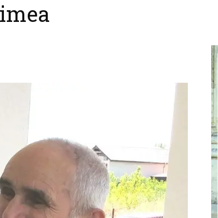
rimea
cel
nebun
pentru