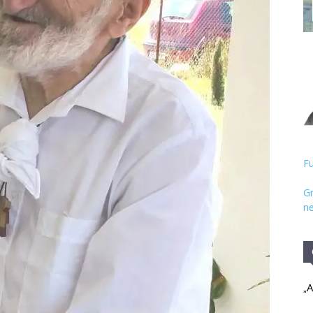
Hristos
Fu
Gr
ne
„A