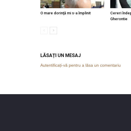
O mare dorinţă mi s-a împlinit
Cereri îndep
Gherontie
LĂSAȚI UN MESAJ
Autentificați-vă pentru a lăsa un comentariu