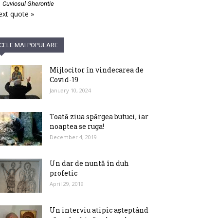
—
Cuviosul Gherontie
xt quote »
CELE MAI POPULARE
Mijlocitor în vindecarea de
Covid-19
January 10, 2024
Toată ziua spărgea butuci, iar
noaptea se ruga!
December 4, 2019
Un dar de nuntă în duh
profetic
April 29, 2019
Un interviu atipic aşteptând