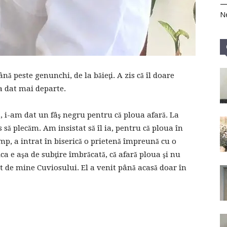
Ne
nă peste genunchi, de la băieţi. A zis că îl doare
a dat mai departe.
ă, i-am dat un fâş negru pentru că ploua afară. La
us să plecăm. Am insistat să îl ia, pentru că ploua în
imp, a intrat în biserică o prietenă împreună cu o
a e aşa de subţire îmbrăcată, că afară ploua şi nu
uit de mine Cuviosului. El a venit până acasă doar în