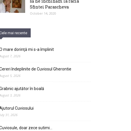
să ne închinăm la racla
Sfintei Parascheva
October 14, 2020
Cele mai recente
O mare dorinţă mi s-a împlinit
August 7, 2026
Cereri îndeplinite de Cuviosul Gherontie
August 5, 2026
Grabnic ajutător în boală
August 3, 2026
Ajutorul Cuviosului
July 31, 2026
Cuviosule, doar zece sutimi…