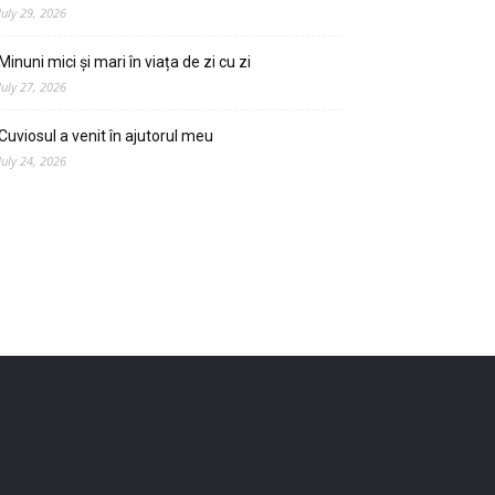
July 29, 2026
Minuni mici și mari în viața de zi cu zi
July 27, 2026
Cuviosul a venit în ajutorul meu
July 24, 2026