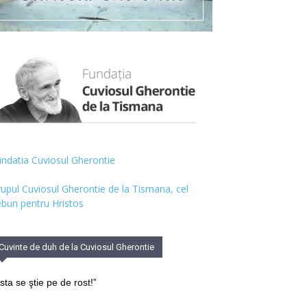
ndatia Cuviosul Gherontie
upul Cuviosul Gherontie de la Tismana, cel
bun pentru Hristos
Cuvinte de duh de la Cuviosul Gherontie
sta se ştie pe de rost!”