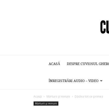
ACASĂ
DESPRE CUVIOSUL GHER
ÎNREGISTRĂRI AUDIO – VIDEO
Acasă
Mărturii şi minuni
Dădea tot ce primea
Mărturii şi minuni