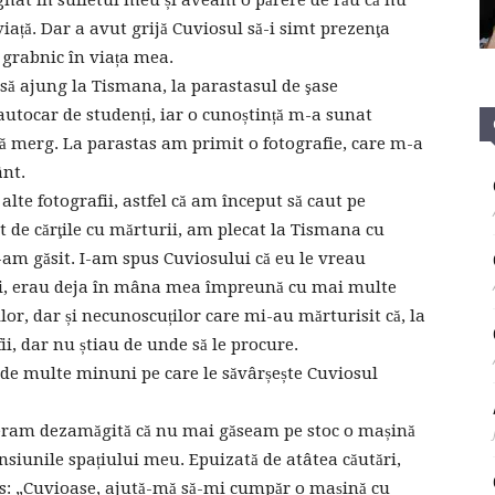
gnat în sufletul meu și aveam o părere de rău că nu
viață. Dar a avut grijă Cuviosul să-i simt prezenţa
 grabnic în viața mea.
 să ajung la Tismana, la parastasul de şase
utocar de studenți, iar o cunoștință m-a sunat
ă merg. La parastas am primit o fotografie, care m-a
ânt.
te fotografii, astfel că am început să caut pe
at de cărţile cu mărturii, am plecat la Tismana cu
-am găsit. I-am spus Cuviosului că eu le vreau
 zi, erau deja în mâna mea împreună cu mai multe
lor, dar și necunoscuților care mi-au mărturisit că, la
ii, dar nu știau de unde să le procure.
t de multe minuni pe care le săvârșește Cuviosul
 eram dezamăgită că nu mai găseam pe stoc o mașină
nsiunile spațiului meu. Epuizată de atâtea căutări,
s: „Cuvioase, ajută-mă să-mi cumpăr o mașină cu