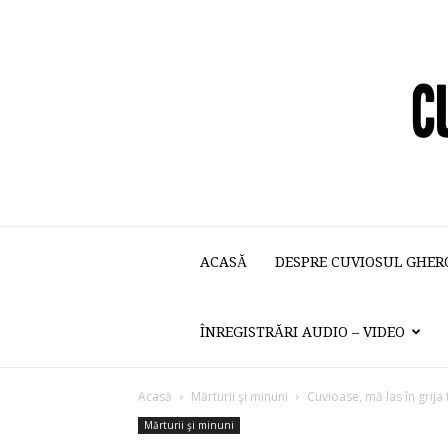
ACASĂ
DESPRE CUVIOSUL GHER
ÎNREGISTRĂRI AUDIO – VIDEO
Acasă
Mărturii şi minuni
Cuvioase, mă las în grija 
Mărturii şi minuni