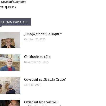
—
Cuviosul Gherontie
xt quote »
CELE MAI POPULARE
„Dragă, unde ţi-i soţul?”
October 20, 2025
Ghidușie cu tâlc
November 28, 2025
Cuviosul şi „Sfânta Cruce”
April 30, 2021
Cuviosul Gherontie –