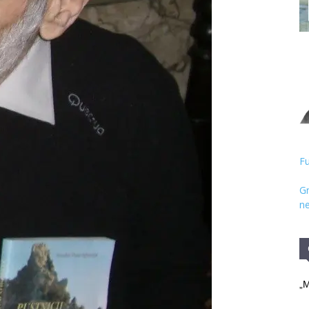
Hristos
Fu
Gr
ne
„M