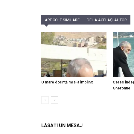
ARTICOLE SIMILARE
DE LA ACELAȘI AUTOR
O mare dorinţă mi s-a împlinit
Cereri îndep
Gherontie
LĂSAȚI UN MESAJ