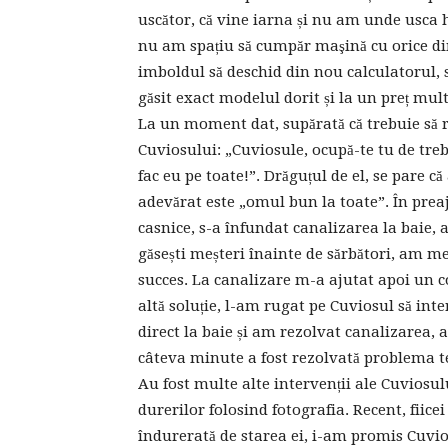
uscător, că vine iarna și nu am unde usca ha
nu am spațiu să cumpăr maşină cu orice di
imboldul să deschid din nou calculatorul, s
găsit exact modelul dorit și la un preț mul
La un moment dat, supărată că trebuie să 
Cuviosului: „Cuviosule, ocupă-te tu de treb
fac eu pe toate!”. Drăguțul de el, se pare c
adevărat este „omul bun la toate”. În pre
casnice, s-a înfundat canalizarea la baie, a
găsești meșteri înainte de sărbători, am me
succes. La canalizare m-a ajutat apoi un 
altă soluție, l-am rugat pe Cuviosul să int
direct la baie și am rezolvat canalizarea,
câteva minute a fost rezolvată problema t
Au fost multe alte intervenții ale Cuviosul
durerilor folosind fotografia. Recent, fiic
îndurerată de starea ei, i-am promis Cuvios