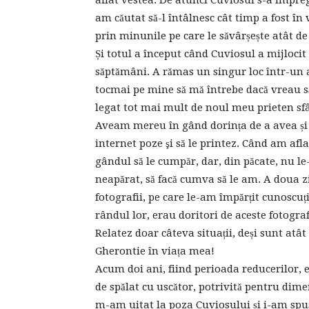
aflat vestea. De atunci Cuviosul s-a impre
am căutat să-l întâlnesc cât timp a fost în 
prin minunile pe care le săvârșește atât de
Și totul a început când Cuviosul a mijlocit
săptămâni. A rămas un singur loc într-un a
tocmai pe mine să mă întrebe dacă vreau s
legat tot mai mult de noul meu prieten sf
Aveam mereu în gând dorința de a avea și al
internet poze şi să le printez. Când am afl
gândul să le cumpăr, dar, din păcate, nu le
neapărat, să facă cumva să le am. A doua
fotografii, pe care le-am împărțit cunoscuți
rândul lor, erau doritori de aceste fotograf
Relatez doar câteva situații, deși sunt atâ
Gherontie în viața mea!
Acum doi ani, fiind perioada reducerilor,
de spălat cu uscător, potrivită pentru dime
m-am uitat la poza Cuviosului și i-am spu