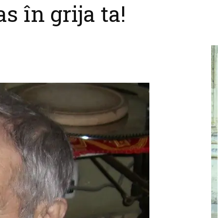
s în grija ta!
cel
nebun
pentru