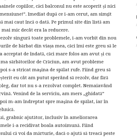
inele copiilor, căci balconul nu este acoperit și nici
mensiune!”. Imediat după ce i-am cerut, am simţit
ă mai caut încă o dată. Pe primul site din listă am
t mai mic decât era la reducere.
rezolv singură toate problemele, i-am vorbit din nou
urile de bărbat din viața mea, căci îmi este greu să le
ă a acceptat de îndată, căci mare folos am avut și cu
ajma sărbătorilor de Crăciun, am avut probleme
poi s-a stricat maşina de spălat rufe. Fiind greu să
șterit eu cât am putut sperând să rezolv, dar fără
coleg, dar tot nu s-a rezolvat complet. Nemaiavând
ervină. Venind de la serviciu, am mers „ghidată”
 apoi m-am îndreptat spre maşina de spălat, iar în
ehnică.
ui, grabnic ajutător, inclusiv în ameliorarea
ei mele i-a recidivat boala autoimună. Fiind
ului că voi da mărturie, dacă o ajută să treacă peste