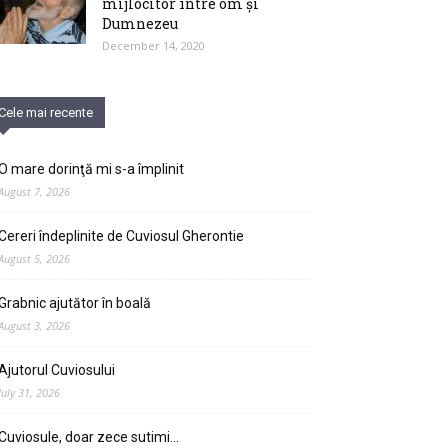
mijlocitor între om și
Dumnezeu
December 14, 2020
Cele mai recente
O mare dorinţă mi s-a împlinit
August 7, 2026
Cereri îndeplinite de Cuviosul Gherontie
August 5, 2026
Grabnic ajutător în boală
August 3, 2026
Ajutorul Cuviosului
July 31, 2026
Cuviosule, doar zece sutimi…