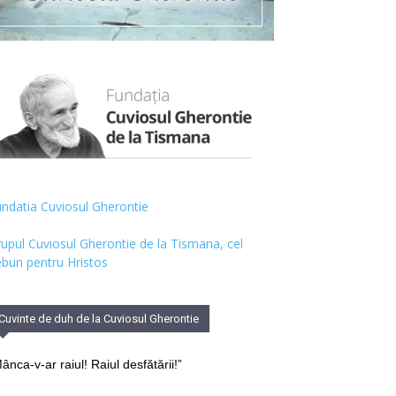
ndatia Cuviosul Gherontie
upul Cuviosul Gherontie de la Tismana, cel
bun pentru Hristos
Cuvinte de duh de la Cuviosul Gherontie
ânca-v-ar raiul! Raiul desfătării!”