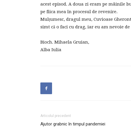
acest episod. A doua zi eram pe mâinile b
pe fiica mea în procesul de revenire.
Mulțumesc, dragul meu, Cuvioase Gherontie! 
simt că o faci cu drag, iar eu am nevoie de 
Bioch. Mihaela Gruian,
Alba Iulia
Articolul precedent
Ajutor grabnic în timpul pandemiei