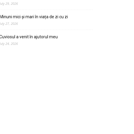
July 29, 2026
Minuni mici și mari în viața de zi cu zi
July 27, 2026
Cuviosul a venit în ajutorul meu
July 24, 2026