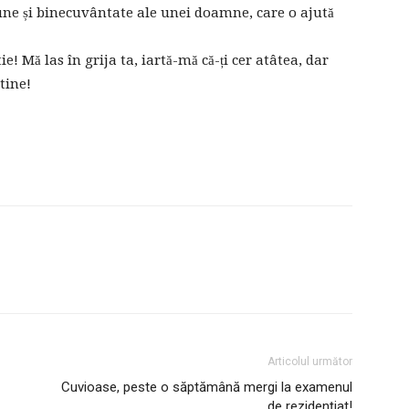
une și binecuvântate ale unei doamne, care o ajută
Mă las în grija ta, iartă-mă că-ți cer atâtea, dar
tine!
Articolul următor
Cuvioase, peste o săptămână mergi la examenul
de rezidențiat!