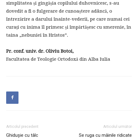
simplitatea și gingășia copilului duhovnicesc, s-au
dovedit a fi o fulgerare de cunoaștere adâncă, o
întrezărire a darului înainte-vederii, pe care numai cei
curați cu inima îl primesc și împărtășesc cu smerenie, în
taina „nebuniei în Hristos”.
Pr. conf. univ. dr. Oliviu Botoi,
Facultatea de Teologie Ortodoxă din Alba Iulia
Articolul precedent
Articolul următor
Ghidușie cu tâlc
Se ruga cu mâinile ridicate