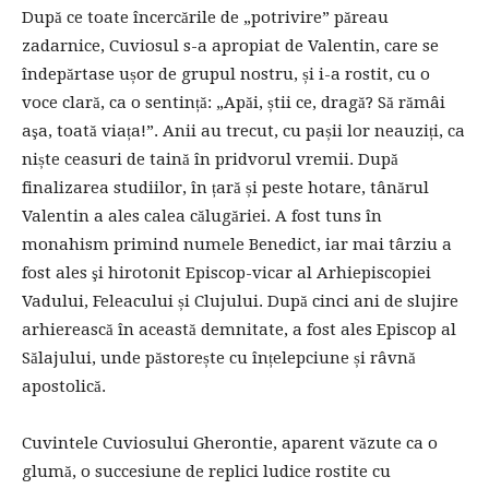
După ce toate încercările de „potrivire” păreau
zadarnice, Cuviosul s-a apropiat de Valentin, care se
îndepărtase ușor de grupul nostru, și i-a rostit, cu o
voce clară, ca o sentință: „Apăi, știi ce, dragă? Să rămâi
aşa, toată viața!”. Anii au trecut, cu pașii lor neauziți, ca
niște ceasuri de taină în pridvorul vremii. După
finalizarea studiilor, în țară și peste hotare, tânărul
Valentin a ales calea călugăriei. A fost tuns în
monahism primind numele Benedict, iar mai târziu a
fost ales şi hirotonit Episcop-vicar al Arhiepiscopiei
Vadului, Feleacului și Clujului. După cinci ani de slujire
arhierească în această demnitate, a fost ales Episcop al
Sălajului, unde păstorește cu înțelepciune și râvnă
apostolică.
Cuvintele Cuviosului Gherontie, aparent văzute ca o
glumă, o succesiune de replici ludice rostite cu