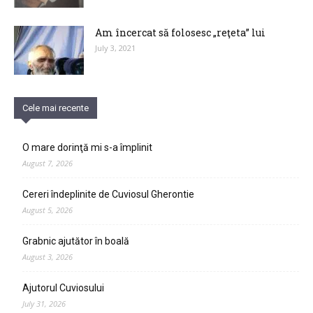
Am încercat să folosesc „reţeta” lui
July 3, 2021
Cele mai recente
O mare dorinţă mi s-a împlinit
August 7, 2026
Cereri îndeplinite de Cuviosul Gherontie
August 5, 2026
Grabnic ajutător în boală
August 3, 2026
Ajutorul Cuviosului
July 31, 2026