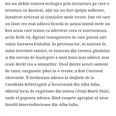
mi-au șlefuit mintea teologică prin învățătura pe care o
revărsau cu dărnicie, alții mi-au fost sprijin sufletesc,
însoțitori nevăzuți ai căutărilor mele tăcute. Dar cei care
au lăsat cea mai adâncă brazdă în țarina inimii mele au
fost aceia care trăiau cu adevărat ceea ce mărturiseau,
acele făclii vii, făpturi transparente în care puteai zări
tainic lucrarea Duhului. În prezența lor, se nășteau în
mine întrebări tainice, ce răsăreau din tăcerea gândului
și din nevoia de înțelegere a unei lumi mai adânci, mai
reale decât cea a simțurilor. Unul dintre acești oameni
de taină, enigmatic până la o vreme, a fost Cuviosul
Gherontie. Îl întâlneam adesea la slujbele de la
Catedrala Reîntregirii și Încoronării din Alba Iulia,
sfântul locaș de rugăciune din inima Cetății Marii Uniri,
unde el poposea adesea, fiind oaspete apropiat al unor
familii binecredincioase din Alba Iulia.