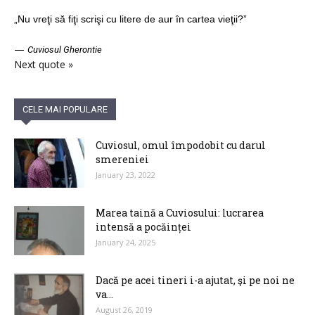
„Nu vreţi să fiţi scrişi cu litere de aur în cartea vieţii?”
—
Cuviosul Gherontie
Next quote »
CELE MAI POPULARE
Cuviosul, omul împodobit cu darul
smereniei
January 23, 2022
Marea taină a Cuviosului: lucrarea
intensă a pocăinței
January 24, 2025
Dacă pe acei tineri i-a ajutat, şi pe noi ne
va...
August 26, 2019