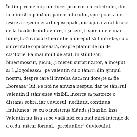
În timp ce ne mișcam încet prin curtea catedralei, din
fața intrării până în spatele altarului, spre poarta de
ieșire a reședinței arhiepiscopale, discuția a virat brusc
de la lucrările duhovnicești și cerești spre unele mai
lumești. Cuviosul Gherontie a început să-l întrebe, cu o
sinceritate copilărească, despre planurile lui de
căsătorie. Ba mai mult de atât, în stilul său
binecunoscut, jucăuș și mereu surprinzător, a început
să-l „logodească” pe Valentin cu o tânără din grupul
nostru, despre care îl întreba dacă nu doreşte să fie
„boreasa” lui. Pe noi ne amuza nespus, dar pe tânărul
Valentin îl stânjenea vizibil. Încerca să păstreze o
distanță sobră, iar Cuviosul, neclintit, continua
„misiunea” sa cu o insistență blândă și hazlie, însă
Valentin nu lăsa să se vadă nici cea mai mică intenție de
a ceda, măcar formal, „presiunilor” Cuviosului.