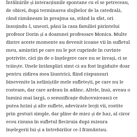
Întâlnirile și interacțiunile spontane cu el se petreceau,
de obicei, după terminarea slujbelor de la catedrală,
când rămâneam în preajma sa, stând la sfat, ori
însoțindu-l, uneori, până la casa familiei părintelui
profesor Dorin și a doamnei profesoare Monica. Multe
dintre aceste momente au devenit icoane vii în sufletul
meu, amintiri pe care nu le pot cuprinde în cuvinte
potrivite, căci țin de o înțelegere care nu se învață, ci se
trăiește. Unele întâmplări simt că au fost îngăduite doar
pentru zidirea mea lăuntrică, fiind răspunsuri
binevenite la neliniștile mele sufletești, pe care nu le
rosteam, dar care ardeau în adânc. Altele, însă, aveau o
lumină mai largă, o semnificație duhovnicească ce
putea hrăni și alte suflete, adevărate lecții vii, rostite
prin gesturi simple, dar pline de miez și de haz, al căror
ecou răsuna în sufletul fiecăruia după măsura
înțelegerii lui și a întrebărilor ce-l frământau.