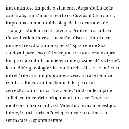
Îmi amintesc limpede o zi în care, după slujba de la
catedrală, am rămas în curte cu Cuviosul Gherontie,
împreună cu mai mulți colegi de la Facultatea de
Teologie, studenți și absolvenți. Printre ei se afla și
tânărul Valentin Vesa, un suflet discret, liniștit, cu
mintea trează și inima aplecată spre cele de Sus.
Cuviosul părea să-și fi îndreptat toată atenția asupra
lui, provocându-l, cu înțelepciune și „smerită viclenie”,
la un dialog teologic viu. Nu întreba direct, ci îmbrăca
întrebările într-un joc duhovnicesc, în care ba juca
rolul credinciosului nelămurit, ba pe cel al
cercetătorului curios. Era o adevărată conferință de
suflet, cu întrebări și răspunsuri, în care Cuviosul
modera cu har și duh, iar Valentin, prins în acest joc
tainic, își mărturisea înțelepciunea și credința cu
seninătate și spontaneitate.