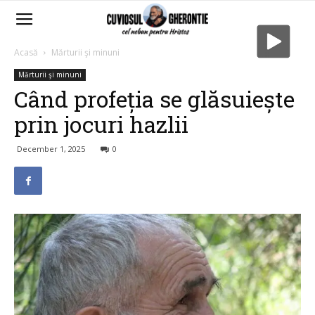
Acasă
Mărturii şi minuni
Mărturii şi minuni
Când profeția se glăsuiește
prin jocuri hazlii
December 1, 2025
0