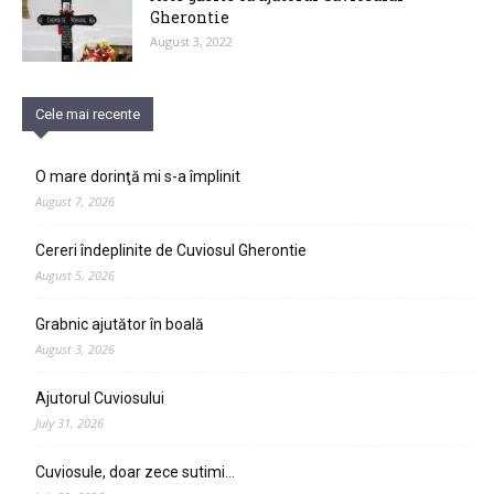
Gherontie
August 3, 2022
Cele mai recente
O mare dorinţă mi s-a împlinit
August 7, 2026
Cereri îndeplinite de Cuviosul Gherontie
August 5, 2026
Grabnic ajutător în boală
August 3, 2026
Ajutorul Cuviosului
July 31, 2026
Cuviosule, doar zece sutimi…