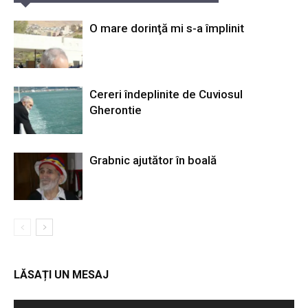
O mare dorinţă mi s-a împlinit
Cereri îndeplinite de Cuviosul
Gherontie
Grabnic ajutător în boală
LĂSAȚI UN MESAJ