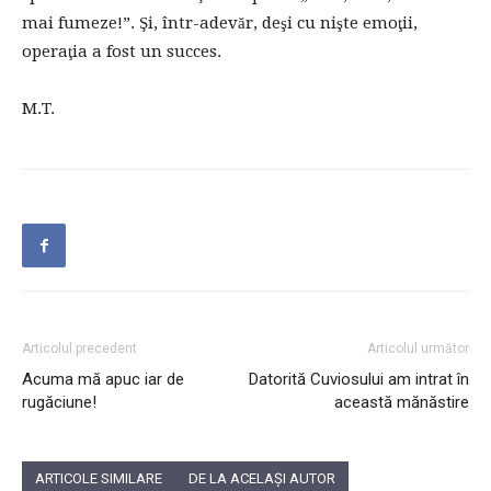
mai fumeze!”. Şi, într-adevăr, deşi cu nişte emoţii,
operaţia a fost un succes.
M.T.
Articolul precedent
Articolul următor
Acuma mă apuc iar de
Datorită Cuviosului am intrat în
rugăciune!
această mănăstire
ARTICOLE SIMILARE
DE LA ACELAȘI AUTOR