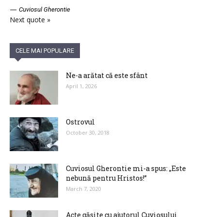
—
Cuviosul Gherontie
Next quote »
CELE MAI POPULARE
Ne-a arătat că este sfânt
April 1, 2026
Ostrovul
October 30, 2018
Cuviosul Gherontie mi-a spus: „Este
nebună pentru Hristos!”
March 7, 2020
Acte găsite cu ajutorul Cuviosului