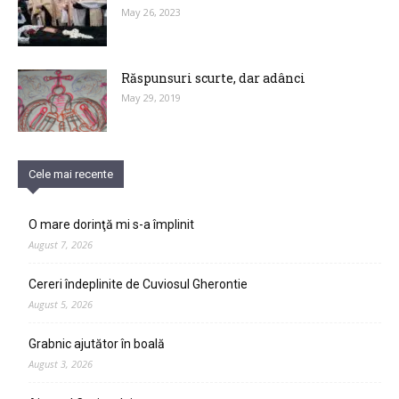
May 26, 2023
Răspunsuri scurte, dar adânci
May 29, 2019
Cele mai recente
O mare dorinţă mi s-a împlinit
August 7, 2026
Cereri îndeplinite de Cuviosul Gherontie
August 5, 2026
Grabnic ajutător în boală
August 3, 2026