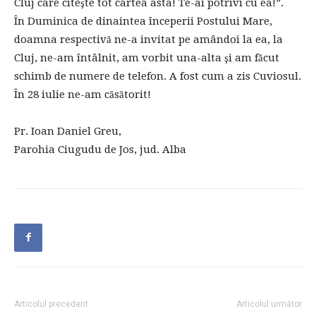
Cluj care citeşte tot cartea asta! Te-ai potrivi cu ea!”.
În Duminica de dinaintea începerii Postului Mare,
doamna respectivă ne-a invitat pe amândoi la ea, la
Cluj, ne-am întâlnit, am vorbit una-alta şi am făcut
schimb de numere de telefon. A fost cum a zis Cuviosul.
În 28 iulie ne-am căsătorit!
Pr. Ioan Daniel Greu,
Parohia Ciugudu de Jos, jud. Alba
Articolul precedent
Articolul următor