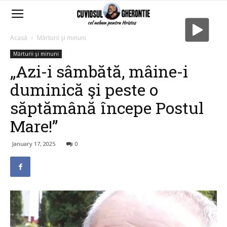
Acasă
Mărturii şi minuni
Mărturii şi minuni
„Azi-i sâmbătă, mâine-i
duminică şi peste o
săptămână începe Postul
Mare!”
January 17, 2025
0