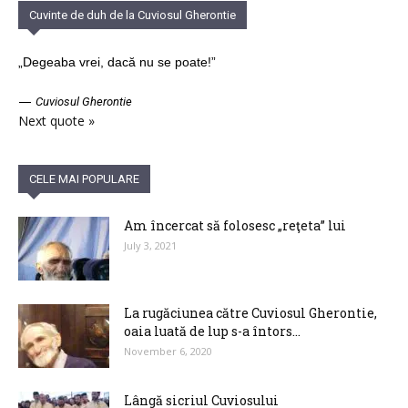
Cuvinte de duh de la Cuviosul Gherontie
„Degeaba vrei, dacă nu se poate!”
—
Cuviosul Gherontie
Next quote »
CELE MAI POPULARE
Am încercat să folosesc „reţeta” lui
July 3, 2021
La rugăciunea către Cuviosul Gherontie,
oaia luată de lup s-a întors...
November 6, 2020
Lângă sicriul Cuviosului