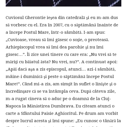
Cuviosul Gherontie ieşea din catedrală şi eu m-am dus
să vorbesc cu el. Era în 2007, cu o săptămână înainte de
a începe Postul Mare, într-o sâmbătă. I-am spus:
„Cuvioase, vreau să îmi găsesc o soţie, o preoteasă.
Arhiepiscopul vrea să îmi dea parohie şi nu îmi
găsesc…”. Îi zice unei tinere cu care era: „Nu vrei să te
măriţi cu băiatul ăsta? Nu vrei, nu?”. A continuat apoi:
„Apăi dacă aşa a zis episcopul, atunci… azi-i sâmbătă,
mâine-i duminică şi peste o săptămână începe Postul
Mare!”. Când mi-a zis, am simţit în suflet o linişte şi o
încredinţare că se va întâmpla ceva. După câteva zile,
m-a rugat cineva să o aduc pe o doamnă de la Cluj-
Napoca la Mănăstirea Dumbrava. Eu citeam atunci o
carte a Sfântului Paisie Aghioritul. Pe drum am vorbit
despre lucrul acesta şi îmi spune: „Eu cunosc o tânără la