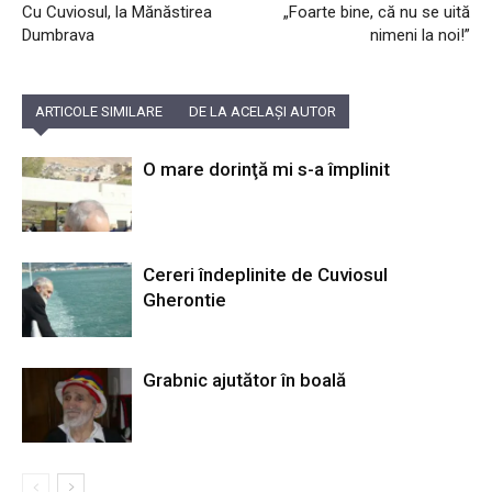
Cu Cuviosul, la Mănăstirea
„Foarte bine, că nu se uită
Dumbrava
nimeni la noi!”
ARTICOLE SIMILARE
DE LA ACELAȘI AUTOR
O mare dorinţă mi s-a împlinit
Cereri îndeplinite de Cuviosul
Gherontie
Grabnic ajutător în boală