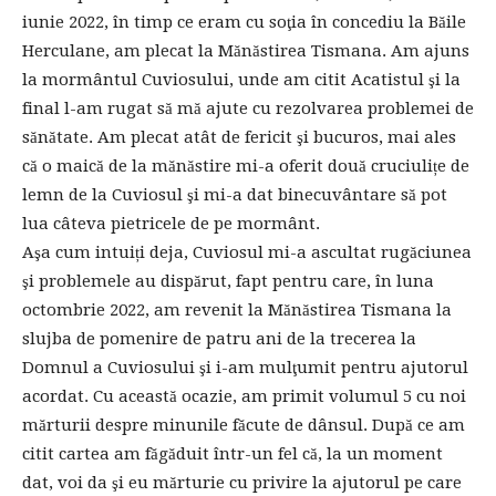
iunie 2022, în timp ce eram cu soţia în concediu la Băile
Herculane, am plecat la Mănăstirea Tismana. Am ajuns
la mormântul Cuviosului, unde am citit Acatistul şi la
final l-am rugat să mă ajute cu rezolvarea problemei de
sănătate. Am plecat atât de fericit şi bucuros, mai ales
că o maică de la mănăstire mi-a oferit două cruciulițe de
lemn de la Cuviosul şi mi-a dat binecuvântare să pot
lua câteva pietricele de pe mormânt.
Aşa cum intuiți deja, Cuviosul mi-a ascultat rugăciunea
şi problemele au dispărut, fapt pentru care, în luna
octombrie 2022, am revenit la Mănăstirea Tismana la
slujba de pomenire de patru ani de la trecerea la
Domnul a Cuviosului şi i-am mulţumit pentru ajutorul
acordat. Cu această ocazie, am primit volumul 5 cu noi
mărturii despre minunile făcute de dânsul. După ce am
citit cartea am făgăduit într-un fel că, la un moment
dat, voi da şi eu mărturie cu privire la ajutorul pe care