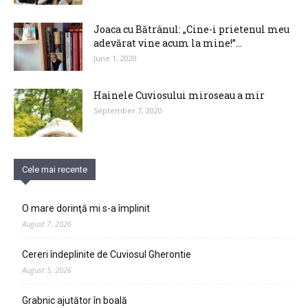
Joaca cu Bătrânul: „Cine-i prietenul meu
adevărat vine acum la mine!”...
June 1, 2020
Hainele Cuviosului miroseau a mir
September 7, 2020
Cele mai recente
O mare dorinţă mi s-a împlinit
August 7, 2026
Cereri îndeplinite de Cuviosul Gherontie
August 5, 2026
Grabnic ajutător în boală