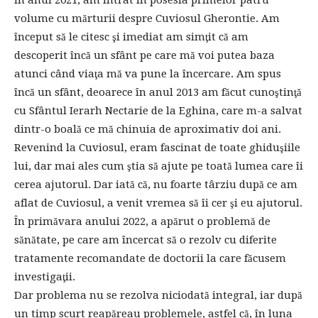
volume cu mărturii despre Cuviosul Gherontie. Am
început să le citesc şi imediat am simţit că am
descoperit încă un sfânt pe care mă voi putea baza
atunci când viaţa mă va pune la încercare. Am spus
încă un sfânt, deoarece în anul 2013 am făcut cunoştinţă
cu Sfântul Ierarh Nectarie de la Eghina, care m-a salvat
dintr-o boală ce mă chinuia de aproximativ doi ani.
Revenind la Cuviosul, eram fascinat de toate ghiduşiile
lui, dar mai ales cum ştia să ajute pe toată lumea care îi
cerea ajutorul. Dar iată că, nu foarte târziu după ce am
aflat de Cuviosul, a venit vremea să îi cer şi eu ajutorul.
În primăvara anului 2022, a apărut o problemă de
sănătate, pe care am încercat să o rezolv cu diferite
tratamente recomandate de doctorii la care făcusem
investigaţii.
Dar problema nu se rezolva niciodată integral, iar după
un timp scurt reapăreau problemele, astfel că, în luna