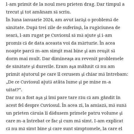
l-am primit de la noul meu prieten drag. Dar timpul a
trecut şi tot amânam să scriu.
În luna ianuarie 2024, am avut iarăşi o problemă de
sănătate. După trei zile de suferinţă, la rugăciunea de
seară, l-am rugat pe Cuviosul să mă ajute şi i-am
promis că de data aceasta voi da mărturie. În acea
noapte parcă m-am simţit mai bine şi am reuşit să
dorm mai mult. Dar dimineaţa au revenit problemele
de sănătate şi durerile. Eram aşa mâhnit că nu am
primit ajutorul pe care îl cerusem şi chiar mă întrebam:
„De ce Cuviosul ajută atâta lume şi pe mine m-a
uitat?”.
Dar nu a fost aşa şi îmi pare tare rău că am gândit în
acest fel despre Cuviosul. În acea zi, la amiază, mă sună
un prieten căruia îi dădusem primele patru volume şi
care m-a întrebat ce fac şi cum mă simt. I-am explicat
că nu mă simt bine şi care sunt simptomele, la care el