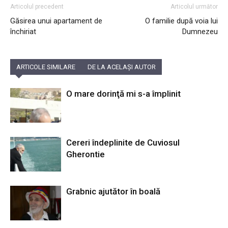
Articolul precedent
Articolul următor
Găsirea unui apartament de
O familie după voia lui
închiriat
Dumnezeu
ARTICOLE SIMILARE
DE LA ACELAȘI AUTOR
O mare dorinţă mi s-a împlinit
Cereri îndeplinite de Cuviosul
Gherontie
Grabnic ajutător în boală