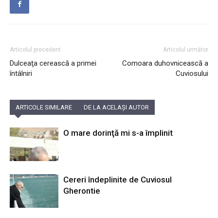
Articolul precedent
Articolul următor
Dulceaţa cerească a primei
Comoara duhovnicească a
întâlniri
Cuviosului
ARTICOLE SIMILARE
DE LA ACELAȘI AUTOR
O mare dorinţă mi s-a împlinit
Cereri îndeplinite de Cuviosul
Gherontie