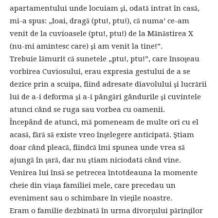
apartamentului unde locuiam şi, odată intrat în casă,
mi-a spus: „Ioai, dragă (ptu!, ptu!), că numa’ ce-am
venit de la cuvioasele (ptu!, ptu!) de la Mănăstirea X
(nu-mi amintesc care) şi am venit la tine!”.
Trebuie lămurit că sunetele „ptu!, ptu!”, care însoţeau
vorbirea Cuviosului, erau expresia gestului de a se
dezice prin a scuipa, fiind adresate diavolului şi lucrării
lui de a-i deforma şi a-i pângări gândurile şi cuvintele
atunci când se ruga sau vorbea cu oamenii.
Începând de atunci, mă pomeneam de multe ori cu el
acasă, fără să existe vreo înţelegere anticipată. Ştiam
doar când pleacă, fiindcă îmi spunea unde vrea să
ajungă în ţară, dar nu ştiam niciodată când vine.
Venirea lui însă se petrecea întotdeauna la momente
cheie din viaţa familiei mele, care precedau un
eveniment sau o schimbare în vieţile noastre.
Eram o familie dezbinată în urma divorţului părinţilor