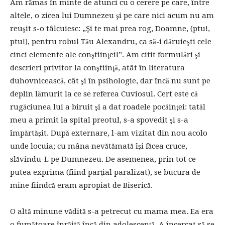
Am rămas în minte de atunci cu o cerere pe care, între
altele, o zicea lui Dumnezeu şi pe care nici acum nu am
reuşit s-o tâlcuiesc: „Şi te mai prea rog, Doamne, (ptu!,
ptu!), pentru robul Tău Alexandru, ca să-i dăruieşti cele
cinci elemente ale conştiinţei!”. Am citit formulări şi
descrieri privitor la conştiinţă, atât în literatura
duhovnicească, cât şi în psihologie, dar încă nu sunt pe
deplin lămurit la ce se referea Cuviosul. Cert este că
rugăciunea lui a biruit şi a dat roadele pocăinţei: tatăl
meu a primit la spital preotul, s-a spovedit şi s-a
împărtăşit. După externare, l-am vizitat din nou acolo
unde locuia; cu mâna nevătămată îşi făcea cruce,
slăvindu-L pe Dumnezeu. De asemenea, prin tot ce
putea exprima (fiind parţial paralizat), se bucura de
mine fiindcă eram apropiat de Biserică.
O altă minune vădită s-a petrecut cu mama mea. Ea era
o fumătoare înrăită încă din adolescenţă. A încercat să se