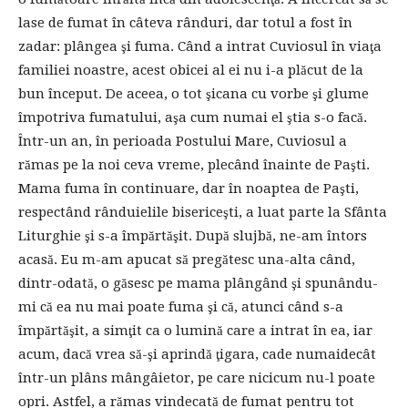
lase de fumat în câteva rânduri, dar totul a fost în
zadar: plângea şi fuma. Când a intrat Cuviosul în viaţa
familiei noastre, acest obicei al ei nu i-a plăcut de la
bun început. De aceea, o tot şicana cu vorbe şi glume
împotriva fumatului, aşa cum numai el ştia s-o facă.
Într-un an, în perioada Postului Mare, Cuviosul a
rămas pe la noi ceva vreme, plecând înainte de Paşti.
Mama fuma în continuare, dar în noaptea de Paşti,
respectând rânduielile bisericeşti, a luat parte la Sfânta
Liturghie şi s-a împărtăşit. După slujbă, ne-am întors
acasă. Eu m-am apucat să pregătesc una-alta când,
dintr-odată, o găsesc pe mama plângând şi spunându-
mi că ea nu mai poate fuma şi că, atunci când s-a
împărtăşit, a simţit ca o lumină care a intrat în ea, iar
acum, dacă vrea să-şi aprindă ţigara, cade numaidecât
într-un plâns mângâietor, pe care nicicum nu-l poate
opri. Astfel, a rămas vindecată de fumat pentru tot