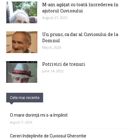
M-am agăţat cu toată încrederea în
ajutorul Cuviosului
August 27, 2025
Un prunc, ca dar al Cuviosului de la
Domnul
May 8, 2026
Potriviri de trenuri
June 14, 2022
Cele mai recente
O mare dorinţă mi s-a împlinit
August 7, 2026
Cereri îndeplinite de Cuviosul Gherontie