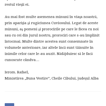
restul vieţii ei.
Au mai fost multe asemenea minuni în viaţa noastră,
prin apariţia şi rugăciunea Cuviosului. Legat de aceste
minuni, aş pomeni şi prorocirile pe care le făcea cu noi
sau cu cei din jurul nostru, prorociri care s-au împlinit
întocmai. Multe dintre acestea sunt consemnate în
volumele anterioare, iar altele încă sunt tăinuite în
inimile celor care le-au auzit. Nădăjduiesc să le facă
cunoscute cândva…
Ierom. Rafael,
Mănăstirea „Buna Vestire”, Cheile Cibului, judeţul Alba