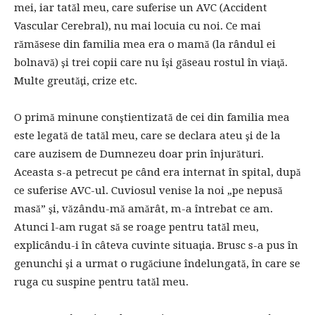
mei, iar tatăl meu, care suferise un AVC (Accident
Vascular Cerebral), nu mai locuia cu noi. Ce mai
rămăsese din familia mea era o mamă (la rândul ei
bolnavă) şi trei copii care nu îşi găseau rostul în viaţă.
Multe greutăţi, crize etc.
O primă minune conştientizată de cei din familia mea
este legată de tatăl meu, care se declara ateu şi de la
care auzisem de Dumnezeu doar prin înjurături.
Aceasta s-a petrecut pe când era internat în spital, după
ce suferise AVC-ul. Cuviosul venise la noi „pe nepusă
masă” şi, văzându-mă amărât, m-a întrebat ce am.
Atunci l-am rugat să se roage pentru tatăl meu,
explicându-i în câteva cuvinte situaţia. Brusc s-a pus în
genunchi şi a urmat o rugăciune îndelungată, în care se
ruga cu suspine pentru tatăl meu.