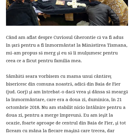
Când am aflat despre Cuviosul Gherontie că va fi adus
în ţară pentru a fi înmormântat la Mănăstirea Tismana,
mi-am propus să merg şi eu să îi mulţumesc pentru
ceea ce a făcut pentru familia mea.
Sâmbătă seara vorbisem cu mama unui cântăreţ
bisericesc din comuna noastră, adică din Baia de Fier
(jud. Gorj) şi am întrebat-o dacă vrea şi dânsa să meargă
la înmormântare, care era a doua zi, duminica, în 21
octombrie 2018. Nu am stabilit nicio întâlnire pentru a
doua zi, pentru a merge împreună. Eu am ieşit la
ocazie, foarte aproape de centrul din Baia de Fier, şi tot
făceam cu mâna la fiecare maşină care trecea, dar