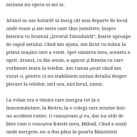
niciuna nu oprea să mă ia.
Atunci m-am hotărât să merg cât mai departe de locul
unde eram şi am mers cam 1km jumătate, înspre
biserica cu hramul „Izvorul Tămăduirii”, foarte aproape
de capul satului. Când am ajuns, am făcut cu mâna la
prima maşină care a venit. Spre uimirea mea, aceasta a
oprit. Atunci, ca din senin, a apărut şi femeia cu care
vorbisem seara la telefon. Am rămas şocat când am
văzut-o, pentru că nu stabilisem niciun detaliu despre
plecare la telefon: nici ora, nici locul, nimic.
La volan era o tânără care mergea tot la o
înmormântare, la Motru, la o colegă care murise într-
un accident rutier. O cunoşteam şi eu, dar nu atât de
bine cum o cunoştea fratele meu, Mihail. Când a auzit
unde mergem, ne-a dus până în poarta Mănăstirii