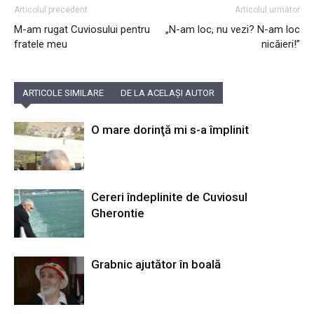
Articolul precedent
Articolul următor
M-am rugat Cuviosului pentru
„N-am loc, nu vezi? N-am loc
fratele meu
nicăieri!”
ARTICOLE SIMILARE
DE LA ACELAȘI AUTOR
O mare dorinţă mi s-a împlinit
Cereri îndeplinite de Cuviosul
Gherontie
Grabnic ajutător în boală