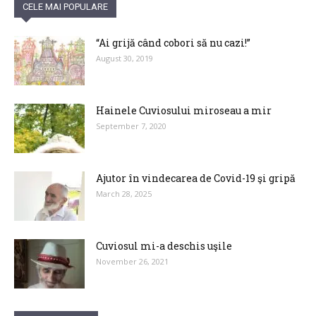
CELE MAI POPULARE
“Ai grijă când cobori să nu cazi!”
August 30, 2019
Hainele Cuviosului miroseau a mir
September 7, 2020
Ajutor în vindecarea de Covid-19 şi gripă
March 28, 2025
Cuviosul mi-a deschis uşile
November 26, 2021