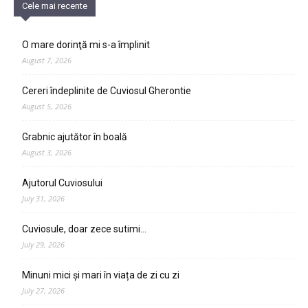
Cele mai recente
O mare dorinţă mi s-a împlinit
August 7, 2026
Cereri îndeplinite de Cuviosul Gherontie
August 5, 2026
Grabnic ajutător în boală
August 3, 2026
Ajutorul Cuviosului
July 31, 2026
Cuviosule, doar zece sutimi…
July 29, 2026
Minuni mici și mari în viața de zi cu zi
July 27, 2026