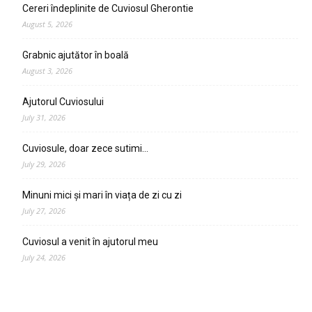
Cereri îndeplinite de Cuviosul Gherontie
August 5, 2026
Grabnic ajutător în boală
August 3, 2026
Ajutorul Cuviosului
July 31, 2026
Cuviosule, doar zece sutimi…
July 29, 2026
Minuni mici și mari în viața de zi cu zi
July 27, 2026
Cuviosul a venit în ajutorul meu
July 24, 2026