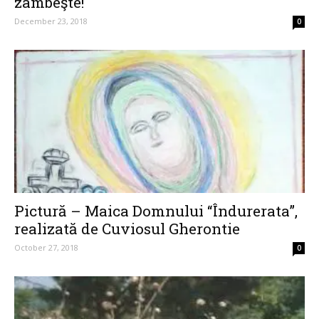
zâmbeşte!
December 23, 2018
0
Pictură – Maica Domnului “Îndurerata”,
realizată de Cuviosul Gherontie
October 27, 2018
0