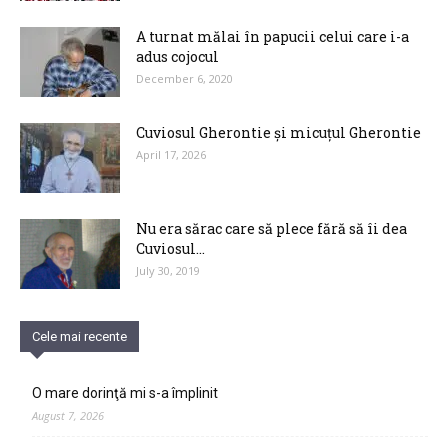
A turnat mălai în papucii celui care i-a
adus cojocul
December 6, 2020
Cuviosul Gherontie și micuțul Gherontie
April 17, 2026
Nu era sărac care să plece fără să îi dea
Cuviosul...
July 30, 2019
Cele mai recente
O mare dorinţă mi s-a împlinit
August 7, 2026