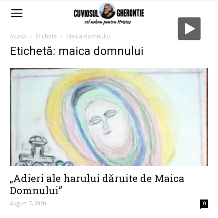
Acasă
Etichete
Maica domnului
Etichetă: maica domnului
„Adieri ale harului dăruite de Maica
Domnului”
August 7, 2020
0