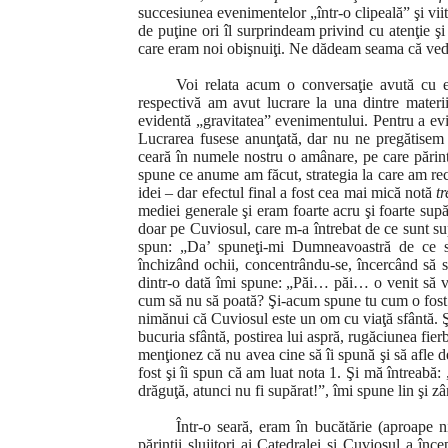
succesiunea evenimentelor „într-o clipeală” şi viit
de puţine ori îl surprindeam privind cu atenţie ş
care eram noi obişnuiţi. Ne dădeam seama că ved
Voi relata acum o conversaţie avută cu 
respectivă am avut lucrare la una dintre materii
evidentă „gravitatea” evenimentului. Pentru a ev
Lucrarea fusese anunţată, dar nu ne pregătisem 
ceară în numele nostru o amânare, pe care părin
spune ce anume am făcut, strategia la care am rec
idei – dar efectul final a fost cea mai mică notă
t
mediei generale şi eram foarte acru şi foarte supă
doar pe Cuviosul, care m-a întrebat de ce sunt supă
spun: „Da’ spuneţi-mi Dumneavoastră de ce sunt
închizând ochii, concentrându-se, încercând să s
dintr-o dată îmi spune: „Păi… păi… o venit să vă
cum să nu să poată? Şi-acum spune tu cum o fo
nimănui că Cuviosul este un om cu viaţă sfântă. Şt
bucuria sfântă, postirea lui aspră, rugăciunea fier
menţionez că nu avea cine să îi spună şi să afle 
fost şi îi spun că am luat nota 1. Şi mă întreabă:
drăguţă, atunci nu fi supărat!”, îmi spune lin şi
Într-o seară, eram în bucătărie (aproape
părinţii slujitori ai Catedralei şi Cuviosul a înce