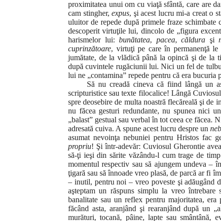
proximitatea unui om cu viaţă sfântă, care are daru
cam stingher,
expus
, şi acest lucru mi-a creat o 
uluitor de repede după primele fraze schimbate c
descoperit virtuţile lui, dincolo de „figura excen
harismelor lui:
bunătatea
,
pacea
,
căldura
şi
cuprinzătoare
, virtuţi pe care în permanenţă le
jumătate, de la vlădică până la opincă şi de la 
după cuvintele rugăciunii lui. Nici un fel de tulb
lui ne „contamina” repede pentru că era bucuria 
Să nu creadă cineva că fiind lângă un a
scripturistice sau texte filocalice! Lângă Cuviosu
spre deosebire de multa noastră flecăreală şi de 
nu făcea gesturi redundante, nu spunea nici un
„balast” gestual sau verbal în tot ceea ce făcea. 
adresată cuiva. A spune acest lucru despre un
neb
asumat nevoinţa nebuniei pentru Hristos fac ge
propriu
! Şi într-adevăr: Cuviosul Gherontie avea 
să-ţi ieşi din sărite văzându-l cum trage de tim
momentul respectiv sau să ajungem undeva – înce
ţigară sau să înnoade vreo plasă, de parcă ar fi î
– inutil, pentru noi – vreo poveste şi adăugând d
aşteptam un răspuns simplu la vreo întrebare s
banalitate sau un reflex pentru majoritatea, era
făcând asta, aranjând şi rearanjând după un „a
murături, tocană, pâine, lapte sau smântână, ev