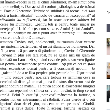
l înainte-vederii şi cel al citirii gândurilor, m-am simţit ceva
stare de nelinişte. Dar acest disconfort psihologic s-a destrămat
u Fratele Gherontie. Trebuie să subliniez că tocmai aici s-au
Ne
trică a harismaticului”, dincolo de caracterul „excepţional” al
mărinimia lui sufletească
, iar în toate acestea
:
iubirea lui
 cerea lui Dumnezeu, „pentru toţi şi pentru toate, macar pe
tinereţe pân’ la bătrâneţe, cum se zice. Amin! Şi tot Amin!”,
urare sau nelinişte nu am fi putut avea în prezenţa lui. Bucuria
pe care i-a dăruit-o Dumnezeu.
semenea Cuvios, noi, adolescenţii, murmuram doar versete
l ne simţeam foarte liberi, el însuşi glumind cu noi mereu. Dar
inflaţia tematică pe care o răspândeam noi, Cuviosul Gherontie
 cuvânt în plus sau fără rost, nu se găsea nici un gram de
Niciodată nu l-am auzit spunând ceva de prisos sau vreo jignire
un pentru Hristos
poate părea confuz. Toţi ştiu că cei ce şi-au
sturi excentrice tocmai pentru a fi consideraţi nebuni –
la
„talentul” de a te lăsa perplex prin gesturile lui. Uşor puteai
p – timp preţios pentru noi, care trebuia să terminăm ceva în
rcând să distrugă ce mai putea fi distrus din vreun rest de
mpletit noduri de mătănii. Te putea aduce la exasperare lungind
etalii sau repetând de câteva ori vreun cuvânt, în timp ce noi
implă. Felul în care îşi „potrivea” mâncarea în farfurie, o
 pentru noi un antrenament al răbdării. Putea pierde şi o oră
lgoritm” doar de el ştiut, tot ceea ce era pe masă. Ciorbă,
entual şi ceva dulce! Toate în aceeaşi farfurie, aşezate cu