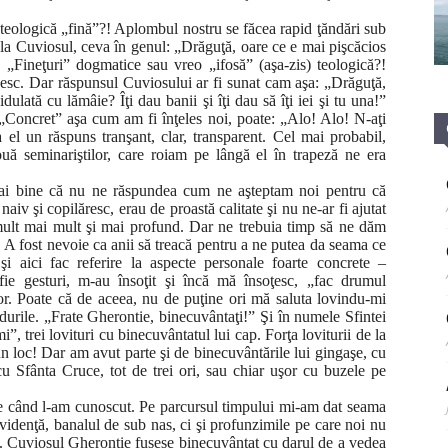
teologică „fină”?! Aplombul nostru se făcea rapid ţăndări sub
e la Cuviosul, ceva în genul: „Drăguţă, oare ce e mai pişcăcios
?” „Fineţuri” dogmatice sau vreo „ifosă” (aşa-zis) teologică?!
esc. Dar răspunsul Cuviosului ar fi sunat cam aşa: „Drăguţă,
ulată cu lămâie? Îţi dau banii şi îţi dau să îţi iei şi tu una!”
„Concret” aşa cum am fi înţeles noi, poate: „Alo! Alo! N-aţi
l un răspuns tranşant, clar, transparent. Cel mai probabil,
uă seminariştilor, care roiam pe lângă el în trapeză ne era
 mai bine că nu ne răspundea cum ne aşteptam noi pentru că
naiv şi copilăresc, erau de proastă calitate şi nu ne-ar fi ajutat
mult mai mult şi mai profund. Dar ne trebuia timp să ne dăm
. A fost nevoie ca anii să treacă pentru a ne putea da seama ce
şi aici fac referire la aspecte personale foarte concrete –
fie gesturi, m-au însoţit şi încă mă însoţesc, „fac drumul
or. Poate că de aceea, nu de puţine ori mă saluta lovindu-mi
ndurile. „Frate Gherontie, binecuvântaţi!” Şi în numele Sfintei
i”, trei lovituri cu binecuvântatul lui cap. Forţa loviturii de la
n loc! Dar am avut parte şi de binecuvântările lui gingaşe, cu
 Sfânta Cruce, tot de trei ori, sau chiar uşor cu buzele pe
de când l-am cunoscut. Pe parcursul timpului mi-am dat seama
videnţă, banalul de sub nas, ci şi profunzimile pe care noi nu
. Cuviosul Gherontie fusese binecuvântat cu darul de a vedea