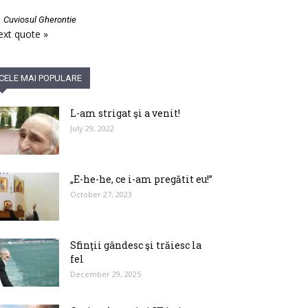
—
Cuviosul Gherontie
xt quote »
CELE MAI POPULARE
L-am strigat şi a venit!
July 29, 2022
„E-he-he, ce i-am pregătit eu!”
October 27, 2023
Sfinţii gândesc şi trăiesc la
fel
December 29, 2025