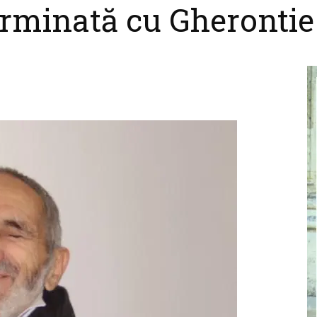
erminată cu Gherontie
cel
nebun
pentru