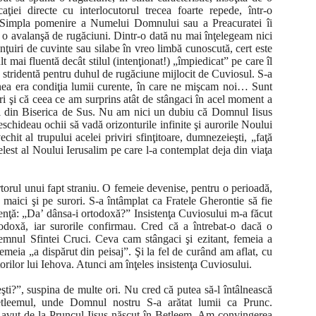
ţiei directe cu interlocutorul trecea foarte repede, într-o
ne. Simpla pomenire a Numelui Domnului sau a Preacuratei îi
a o avalanşă de rugăciuni. Dintr-o dată nu mai înţelegeam nici
ţuiri de cuvinte sau silabe în vreo limbă cunoscută, cert este
t mai fluentă decât stilul (intenţionat!) „împiedicat” pe care îl
 stridentă pentru duhul de rugăciune mijlocit de Cuviosul. S-a
tenea era condiţia lumii curente, în care ne mişcam noi… Sunt
geri şi că ceea ce am surprins atât de stângaci în acel moment a
i din Biserica de Sus. Nu am nici un dubiu că Domnul Iisus
eschideau ochii să vadă orizonturile infinite şi aurorile Noului
chit al trupului acelei priviri sfinţitoare, dumnezeieşti, „faţă
celest al Noului Ierusalim pe care l-a contemplat deja din viaţa
rtorul unui fapt straniu. O femeie devenise, pentru o perioadă,
 maici şi pe surori. S-a întâmplat ca Fratele Gherontie să fie
stenţă: „Da’ dânsa-i ortodoxă?” Insistenţa Cuviosului m-a făcut
odoxă, iar surorile confirmau. Cred că a întrebat-o dacă o
semnul Sfintei Cruci. Ceva cam stângaci şi ezitant, femeia a
emeia „a dispărut din peisaj”. Şi la fel de curând am aflat, cu
orilor lui Iehova. Atunci am înţeles insistenţa Cuviosului.
şti?”, suspina de multe ori. Nu cred că putea să-l întâlnească
etleemul, unde Domnul nostru S-a arătat lumii ca Prunc.
-a avut de la Pruncul Iisus născut în Betleem. Am convingerea