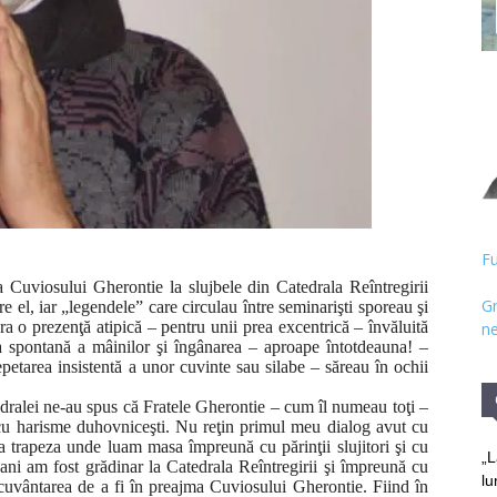
Hristos
Fu
ţa Cuviosului Gherontie la slujbele din Catedrala Reîntregirii
Gr
e el, iar „legendele” care circulau între seminarişti sporeau şi
a o prezenţă atipică – pentru unii prea excentrică – învăluită
ne
rea spontană a mâinilor şi îngânarea – aproape întotdeauna! –
repetarea insistentă a unor cuvinte sau silabe – săreau în ochii
tedralei ne-au spus că Fratele Gherontie – cum îl numeau toţi –
cu harisme duhovniceşti. Nu reţin primul meu dialog avut cu
 la trapeza unde luam masa împreună cu părinţii slujitori şi cu
„L
a ani am fost grădinar la Catedrala Reîntregirii şi împreună cu
lu
necuvântarea de a fi în preajma Cuviosului Gherontie. Fiind în