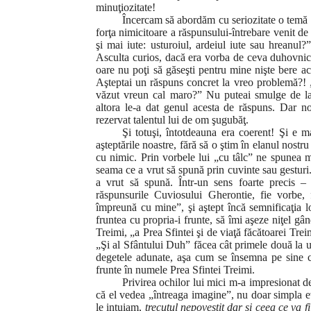
minuţiozitate!
Încercam să abordăm cu seriozitate o temă 
forţa nimicitoare a răspunsului-întrebare venit d
şi mai iute: usturoiul, ardeiul iute sau hreanul
Asculta curios, dacă era vorba de ceva duhovnic
oare nu poţi să găseşti pentru mine nişte bere acid
Aşteptai un răspuns concret la vreo problemă?! 
văzut vreun cal maro?” Nu puteai smulge de la e
altora le-a dat genul acesta de răspuns. Dar no
rezervat talentul lui de om şugubăţ.
Şi totuşi, întotdeauna era coerent! Şi e
aşteptările noastre, fără să o ştim în elanul nostru 
cu nimic. Prin vorbele lui „cu tâlc” ne spunea 
seama ce a vrut să spună prin cuvinte sau gesturi
a vrut să spună. Într-un sens foarte precis – 
răspunsurile Cuviosului Gherontie, fie vorbe, 
împreună cu mine”, şi aştept încă semnificaţia l
fruntea cu propria-i frunte, să îmi aşeze niţel gâ
Treimi, „a Prea Sfintei şi de viaţă făcătoarei Treim
„Şi al Sfântului Duh” făcea cât primele două la u
degetele adunate, aşa cum se însemna pe sine cu
frunte în numele Prea Sfintei Treimi.
Privirea ochilor lui mici m-a impresionat 
că el vedea „întreaga imagine”, nu doar simpla e
le intuiam,
trecutul nepovestit
dar şi ceea ce va fi