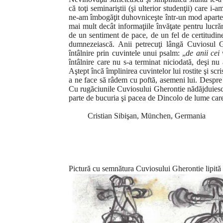
că toţi seminariştii (şi ulterior studenţii) care i
ne-am îmbogăţit duhovniceşte într-un mod aparte 
mai mult decât informaţiile învăţate pentru lucr
de un sentiment de pace, de un fel de certitudin
dumnezeiască. Anii petrecuţi lângă Cuviosul G
întâlnire prin cuvintele unui psalm: „
de anii cei
întâlnire care nu s-a terminat niciodată, deşi nu
Aştept încă împlinirea cuvintelor lui rostite şi sc
a ne face să râdem cu poftă, asemeni lui. Despre a
Cu rugăciunile Cuviosului Gherontie nădăjduiesc 
parte de bucuria şi pacea de Dincolo de lume care 
Cristian Sibişan, München, Germania
Pictură cu semnătura Cuviosului Gherontie lipită