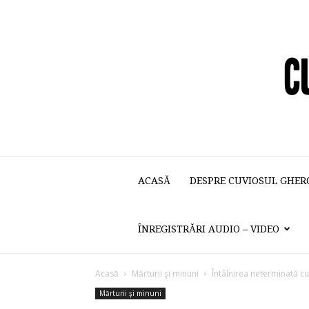
ACASĂ
DESPRE CUVIOSUL GHER
ÎNREGISTRĂRI AUDIO – VIDEO
Acasă
Mărturii şi minuni
Întâlnirea neterminată c
Mărturii şi minuni