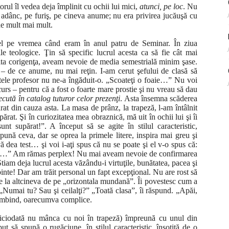
orul îl vedea deja împlinit cu ochii lui mici,
atunci, pe loc
. Nu
i adânc, pe furiş, pe cineva anume; nu era privirea jucăuşă cu
e mult mai mult.
el pe vremea când eram în anul patru de Seminar. În ziua
le teologice. Ţin să specific lucrul acesta ca să fie cât mai
ita corigenţa, aveam nevoie de media semestrială minim şase.
– de ce anume, nu mai reţin. I-am cerut şefului de clasă să
tele profesor nu ne-a îngăduit-o. „Scoateţi o foaie…” Nu voi
urs – pentru că a fost o foarte mare prostie şi nu vreau să dau
recută în catalog tuturor celor prezenţi
. Asta însemna scăderea
rat din cauza asta. La masa de prânz, la trapeză, l-am întâlnit
rat. Şi în curiozitatea mea obraznică, mă uit în ochii lui şi îi
 supărat!”. A început să se agite în stilul caracteristic,
pună ceva, dar se oprea la primele litere, inspira mai greu şi
 dea test… şi voi i-aţi spus că nu se poate şi el v-o spus că:
st…” Am rămas perplex! Nu mai aveam nevoie de confirmarea
iam deja lucrul acesta văzându-i virtuţile, bunătatea, pacea şi
binte! Dar am trăit personal un fapt excepţional. Nu are rost să
de la altcineva de pe „orizontala mundană”. Îi povestesc cum a
 „Numai tu? Sau şi ceilalţi?” „Toată clasa”, îi răspund. „Apăi,
 zâmbind, oarecumva complice.
 niciodată nu mânca cu noi în trapeză) împreună cu unul din
put să spună o rugăciune, în stilul caracteristic, însoţită de o