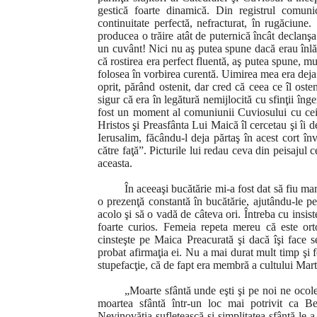
gestică foarte dinamică. Din registrul comunica
continuitate perfectă, nefracturat, în rugăciu
producea o trăire atât de puternică încât declanş
un cuvânt! Nici nu aş putea spune dacă erau înlăn
că rostirea era perfect fluentă, aş putea spune, mul
folosea în vorbirea curentă. Uimirea mea era deja
oprit, părând ostenit, dar cred că ceea ce îl os
sigur că era în legătură nemijlocită cu sfinţii în
fost un moment al comuniunii Cuviosului cu ce
Hristos şi Preasfânta Lui Maică îl cercetau şi îi d
Ierusalim, făcându-l deja părtaş în acest cort înve
către faţă”. Picturile lui redau ceva din peisajul 
aceasta.
În aceeaşi bucătărie mi-a fost dat să fiu ma
o prezenţă constantă în bucătărie, ajutându-le pe
acolo şi să o vadă de câteva ori. Întreba cu insi
foarte curios. Femeia repeta mereu că este ort
cinsteşte pe Maica Preacurată şi dacă îşi face 
probat afirmaţia ei. Nu a mai durat mult timp şi f
stupefacţie, că de fapt era membră a cultului Mart
„Moarte sfântă unde eşti şi pe noi ne ocole
moartea sfântă într-un loc mai potrivit ca B
Nevinovăţia sufletească şi simplitatea sfântă le