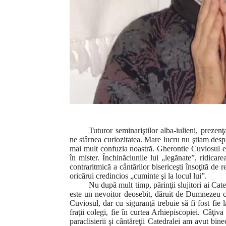
Tuturor seminariştilor alba-iulieni, prezen
ne stârnea curiozitatea. Mare lucru nu ştiam despr
mai mult confuzia noastră. Gherontie Cuviosul er
în mister. Închinăciunile lui „legănate”, ridica
contraritmică a cântărilor bisericeşti însoţită de 
oricărui credincios „cuminte şi la locul lui”.
Nu după mult timp, părinţii slujitori ai Ca
este un nevoitor deosebit, dăruit de Dumnezeu 
Cuviosul, dar cu siguranţă trebuie să fi fost fie
fraţii colegi, fie în curtea Arhiepiscopiei. Câţiv
paraclisierii şi cântăreţii Catedralei am avut bi