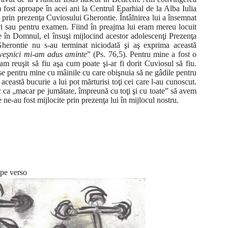
-am fost aproape în acei ani la Centrul Eparhial de la Alba Iulia
prin prezenţa Cuviosului Gherontie. Întâlnirea lui a însemnat
ări sau pentru examen. Fiind în preajma lui eram mereu locuit
e în Domnul, el însuşi mijlocind acestor adolescenţi Prezenţa
herontie nu s-au terminat niciodată şi aş exprima această
 veşnici mi-am adus aminte
” (Ps. 76,5). Pentru mine a fost o
 am reuşit să fiu aşa cum poate şi-ar fi dorit Cuviosul să fiu.
rise pentru mine cu mâinile cu care obişnuia să ne gâdile pentru
ceastă bucurie a lui pot mărturisi toţi cei care l-au cunoscut.
ca „macar pe jumătate, împreună cu toţi şi cu toate” să avem
ne-au fost mijlocite prin prezenţa lui în mijlocul nostru.
 pe verso