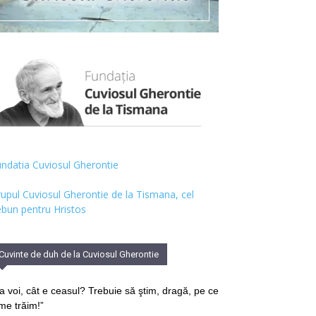
ndatia Cuviosul Gherontie
upul Cuviosul Gherontie de la Tismana, cel
bun pentru Hristos
Cuvinte de duh de la Cuviosul Gherontie
a voi, cât e ceasul? Trebuie să ştim, dragă, pe ce
me trăim!”