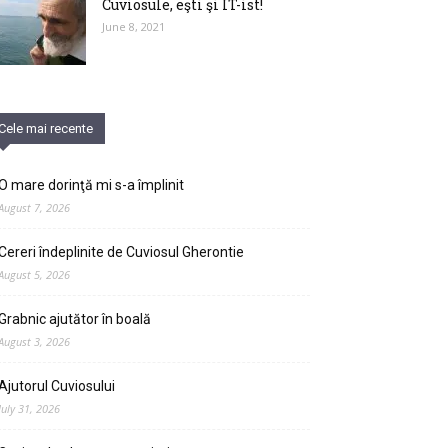
Cuviosule, eşti şi IT-ist!
June 8, 2021
Cele mai recente
O mare dorinţă mi s-a împlinit
August 7, 2026
Cereri îndeplinite de Cuviosul Gherontie
August 5, 2026
Grabnic ajutător în boală
August 3, 2026
Ajutorul Cuviosului
July 31, 2026