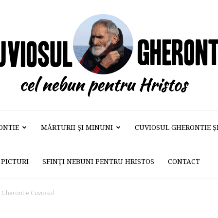
ONTIE
MĂRTURII ŞI MINUNI
CUVIOSUL GHERONTIE ŞI 
Cuviosul
PICTURI
SFINŢI NEBUNI PENTRU HRISTOS
CONTACT
Gherontie
u Gherontie Cuviosul