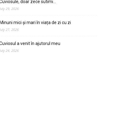
Cuviosule, doar zece sutimi…
July 29, 2026
Minuni mici și mari în viața de zi cu zi
July 27, 2026
Cuviosul a venit în ajutorul meu
July 24, 2026