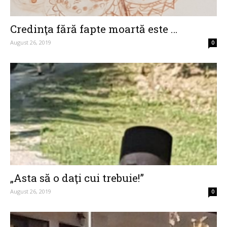
Credinţa fără fapte moartă este …
August 26, 2019
0
„Asta să o daţi cui trebuie!”
August 26, 2019
0