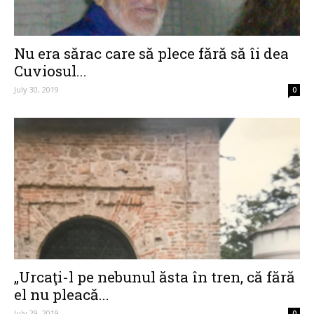
Nu era sărac care să plece fără să îi dea
Cuviosul...
July 30, 2019
0
„Urcaţi-l pe nebunul ăsta în tren, că fără
el nu pleacă...
July 29, 2019
0