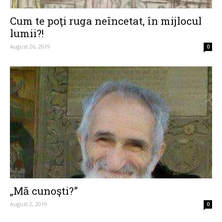
Cum te poţi ruga neîncetat, în mijlocul
lumii?!
August 26, 2019
0
„Mă cunoşti?”
August 2, 2019
0