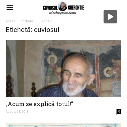
Acasă
Etichete
Cuviosul
Etichetă: cuviosul
„Acum se explică totul!”
August 31, 2019
0