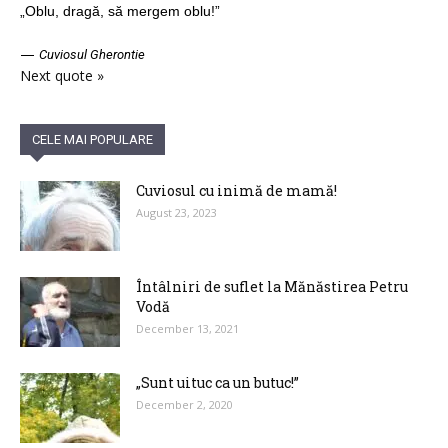
„Oblu, dragă, să mergem oblu!”
—
Cuviosul Gherontie
Next quote »
CELE MAI POPULARE
Cuviosul cu inimă de mamă!
August 23, 2023
Întâlniri de suflet la Mănăstirea Petru
Vodă
December 13, 2021
„Sunt uituc ca un butuc!”
December 2, 2020