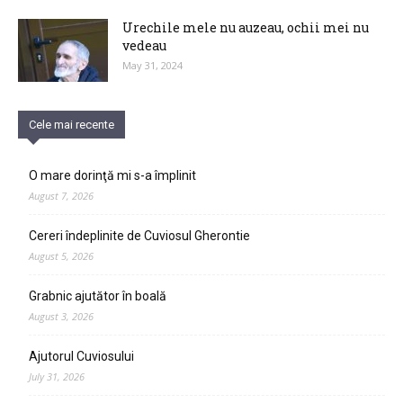
Urechile mele nu auzeau, ochii mei nu
vedeau
May 31, 2024
Cele mai recente
O mare dorinţă mi s-a împlinit
August 7, 2026
Cereri îndeplinite de Cuviosul Gherontie
August 5, 2026
Grabnic ajutător în boală
August 3, 2026
Ajutorul Cuviosului
July 31, 2026