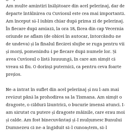
Am multe amintiri înălțătoare din acel pelerinaj, dar de
departe întâlnirea cu Cuviosul este cea mai importantă.
Am început să-l iubim chiar după prima zi de pelerinaj.
În fiecare după amiază, la ora 18, făcea din cap Vecernia
oriunde ne aflam (de obicei în autocar, întorcându-ne
de undeva) și la finalul fiecărei slujbe se ruga pentru vii
și morți, pomenindu-i pe fiecare după numele lor. Și
avea Cuviosul o listă luuuungă, în care am simțit că
vreau să fiu. O dorință puternică, ca pentru ceva foarte
prețios.
Ne-a intrat în suflet din acel pelerinaj și nu l-am mai
revăzut până la prohodirea sa la Tismana. Am simțit o
dragoste, o căldură lăuntrică, o bucurie imensă atunci. I-
am sărutat cu putere și dragoste mâinile, care erau moi
și calde. Am fost binecuvântați și-I mulțumesc Bunului
Dumnezeu că ne-a îngăduit să-l cunoaștem, să-l