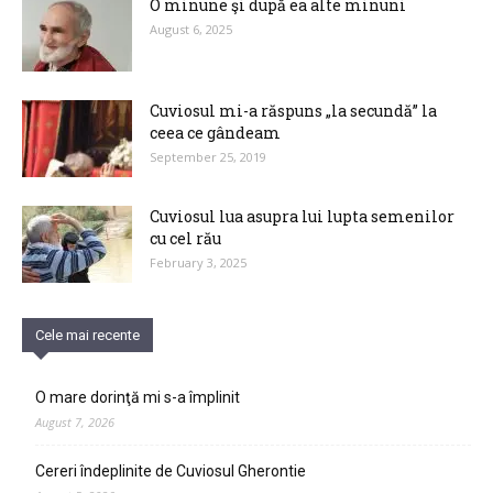
O minune şi după ea alte minuni
August 6, 2025
Cuviosul mi-a răspuns „la secundă” la
ceea ce gândeam
September 25, 2019
Cuviosul lua asupra lui lupta semenilor
cu cel rău
February 3, 2025
Cele mai recente
O mare dorinţă mi s-a împlinit
August 7, 2026
Cereri îndeplinite de Cuviosul Gherontie