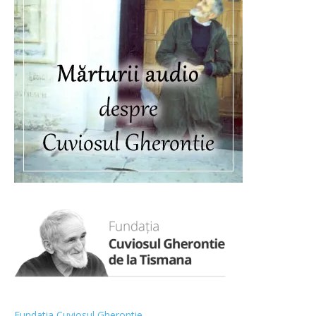
Fundatia Cuviosul Gherontie