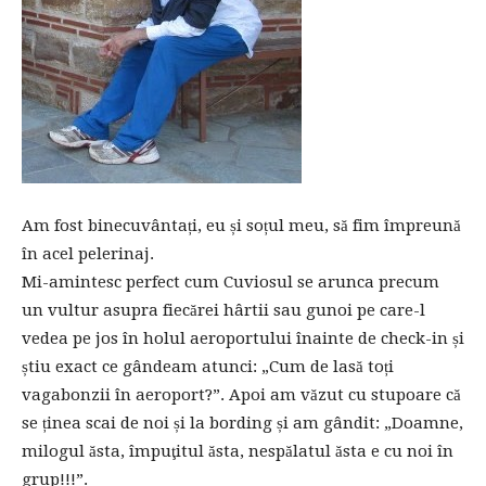
Am fost binecuvântați, eu și soțul meu, să fim împreună
în acel pelerinaj.
Mi-amintesc perfect cum Cuviosul se arunca precum
un vultur asupra fiecărei hârtii sau gunoi pe care-l
vedea pe jos în holul aeroportului înainte de check-in și
știu exact ce gândeam atunci: „Cum de lasă toți
vagabonzii în aeroport?”. Apoi am văzut cu stupoare că
se ținea scai de noi și la bording și am gândit: „Doamne,
milogul ăsta, împuţitul ăsta, nespălatul ăsta e cu noi în
grup!!!”.