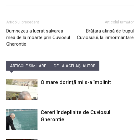
Articolul precedent
Articolul următor
Dumnezeu a lucrat salvarea
Brăţara atinsă de trupul
mea de la moarte prin Cuviosul
Cuviosului, la înmormântare
Gherontie
ARTICOLE SIMILARE
DE LA ACELAȘI AUTOR
O mare dorinţă mi s-a împlinit
Cereri îndeplinite de Cuviosul
Gherontie