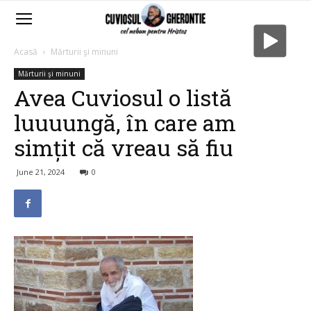
Acasă
Mărturii şi minuni
Mărturii şi minuni
Avea Cuviosul o listă
luuuungă, în care am
simțit că vreau să fiu
June 21, 2024
0