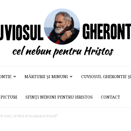
ONTIE
MĂRTURII ŞI MINUNI
CUVIOSUL GHERONTIE ŞI 
Cuviosul
PICTURI
SFINŢI NEBUNI PENTRU HRISTOS
CONTACT
Gherontie
în tren, că fără el nu pleacă trenul!”