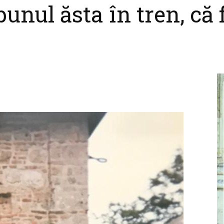
bunul ăsta în tren, că 
cel
nebun
pentru