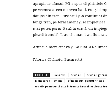
apropii de dânsul. Mi-a spus că părintele G
pe vremea aceea nu avea bani. Pur şi simplu
dat jos din tren. Cuviosul şi-a continuat 
lângă tren, pe terasament şi se împleticea
mai putea porni. Până la urmă, un impiegat 
pleacă trenul!”. L-au chemat, l-au fluierat,
Atunci a mers cineva şi l-a luat şi l-a urcat
(Viorica Cătănoiu, Bucureşti)
ETICHETE
Bucuresti
cuviosul
cuviosul gheron
Manastirea Tismana
Sfinti nebuni pentru Hristos
urcati-l pe nebunul asta in tren ca fara el nu pleaca tr