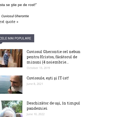
sta se ştie pe de rost!”
—
Cuviosul Gherontie
xt quote »
CELE MAI POPULARE
Cuviosul Gherontie cel nebun
pentru Hristos, făcătorul de
minuni (4 noiembrie...
October 13, 2019
Cuviosule, eşti şi IT-ist!
June 8, 2021
Deschizător de uşi, în timpul
pandemiei
June 10, 2022