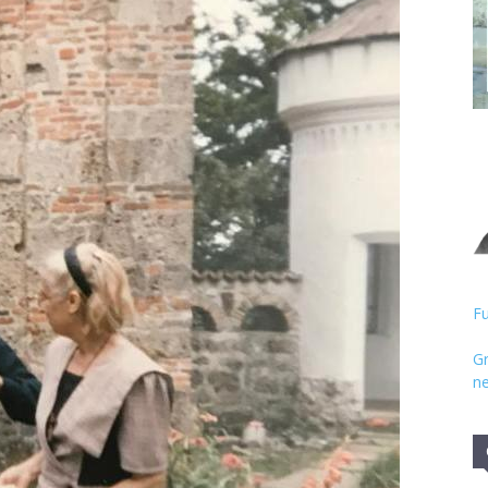
Hristos
Fu
Gr
ne