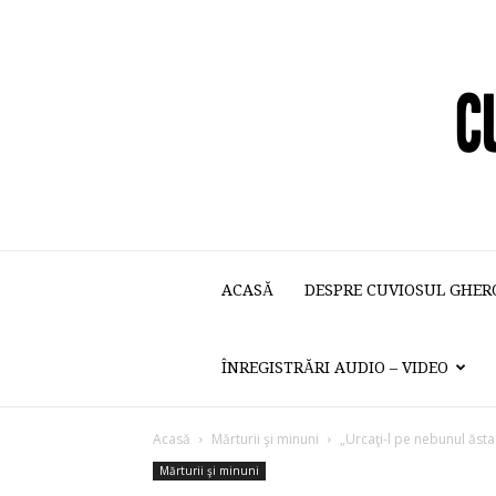
ACASĂ
DESPRE CUVIOSUL GHER
ÎNREGISTRĂRI AUDIO – VIDEO
Acasă
Mărturii şi minuni
„Urcaţi-l pe nebunul ăsta 
Mărturii şi minuni