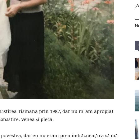
„A
Ne
ănăstirea Tismana prin 1987, dar nu m-am apropiat
năstire. Venea şi pleca.
ot povestea, dar eu nu eram prea îndrăzneaţă ca să mă