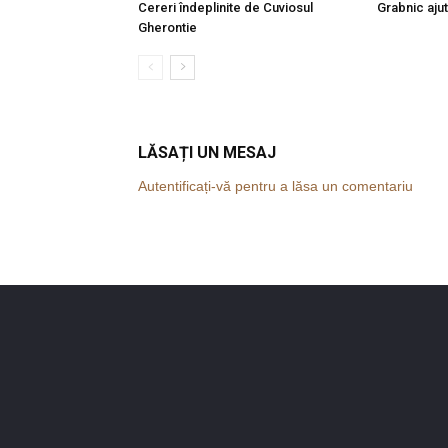
Cereri îndeplinite de Cuviosul
Grabnic ajut
Gherontie
LĂSAȚI UN MESAJ
Autentificați-vă pentru a lăsa un comentariu