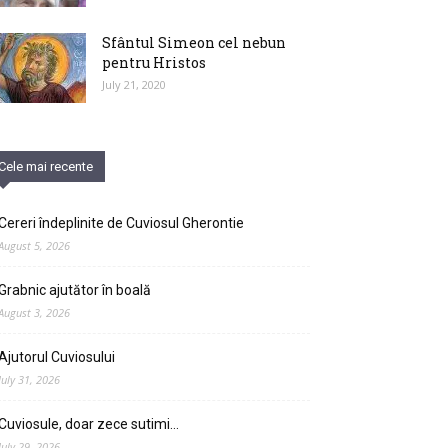
Sfântul Simeon cel nebun
pentru Hristos
July 21, 2020
Cele mai recente
Cereri îndeplinite de Cuviosul Gherontie
August 5, 2026
Grabnic ajutător în boală
August 3, 2026
Ajutorul Cuviosului
July 31, 2026
Cuviosule, doar zece sutimi…
July 29, 2026