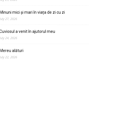
Minuni mici și mari în viața de zi cu zi
July 27, 2026
Cuviosul a venit în ajutorul meu
July 24, 2026
Mereu alături
July 22, 2026