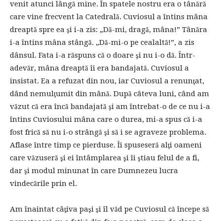
venit atunci lângă mine. În spatele nostru era o tânără
care vine frecvent la Catedrală. Cuviosul a întins mâna
dreaptă spre ea şi i-a zis: „Dă-mi, dragă, mâna!” Tânăra
i-a întins mâna stângă. „Dă-mi-o pe cealaltă!”, a zis
dânsul. Fata i-a răspuns că o doare şi nu i-o dă. Într-
adevăr, mâna dreaptă îi era bandajată. Cuviosul a
insistat. Ea a refuzat din nou, iar Cuviosul a renunţat,
dând nemulţumit din mână. După câteva luni, când am
văzut că era încă bandajată şi am întrebat-o de ce nu i-a
întins Cuviosului mâna care o durea, mi-a spus că i-a
fost frică să nu i-o strângă şi să i se agraveze problema.
Aflase între timp ce pierduse. Îi spuseseră alţi oameni
care văzuseră şi ei întâmplarea şi îi ştiau felul de a fi,
dar şi modul minunat în care Dumnezeu lucra
vindecările prin el.
Am înaintat câţiva paşi şi îl văd pe Cuviosul că începe să