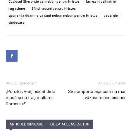
Cuviosul Gherontie cel nebun pentru Hristos
lucrez in psihiatrie
rugaciune
Sfinti nebuni pentru Hristos
spune-i la doamna ca sunt nebun nebun pentru Hristos
vecernie
vindecare
Articolul precedent
Articolul următor
„Porcilor, v-aţi ridicat de la
Se comporta aşa cum nu mai
masă şi nu I-aţi mulţumit
văzusem prin biserici
Domnului!”
ARTICOLE SIMILARE
DE LA ACELAȘI AUTOR