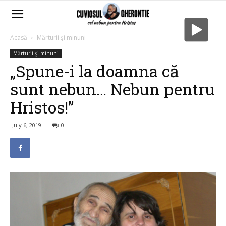
Acasă
Mărturii şi minuni
Mărturii şi minuni
„Spune-i la doamna că
sunt nebun… Nebun pentru
Hristos!”
July 6, 2019
0