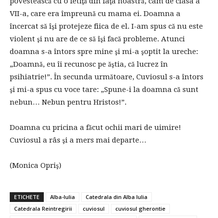
povestească cu o fetiţă din faţa noastră, cam de clasa a
VII-a, care era împreună cu mama ei. Doamna a
încercat să îşi protejeze fiica de el. I-am spus că nu este
violent şi nu are de ce să îşi facă probleme. Atunci
doamna s-a întors spre mine şi mi-a şoptit la ureche:
„Doamnă, eu îi recunosc pe ăştia, că lucrez în
psihiatrie!”. În secunda următoare, Cuviosul s-a întors
şi mi-a spus cu voce tare: „Spune-i la doamna că sunt
nebun… Nebun pentru Hristos!”.
Doamna cu pricina a făcut ochii mari de uimire!
Cuviosul a râs şi a mers mai departe…
(Monica Opriş)
ETICHETE
Alba-Iulia
Catedrala din Alba Iulia
Catedrala Reintregirii
cuviosul
cuviosul gherontie