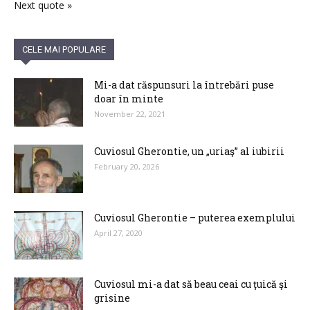
Next quote »
CELE MAI POPULARE
Mi-a dat răspunsuri la întrebări puse
doar în minte
November 22, 2021
Cuviosul Gherontie, un „uriaş” al iubirii
February 20, 2026
Cuviosul Gherontie – puterea exemplului
April 27, 2020
Cuviosul mi-a dat să beau ceai cu ţuică şi
grisine