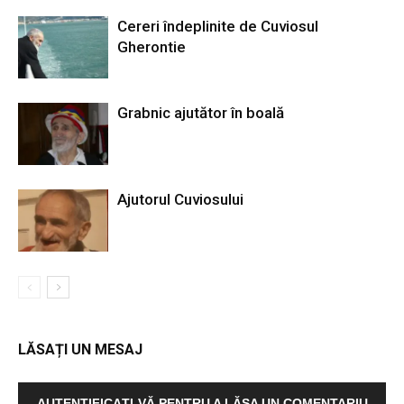
Cereri îndeplinite de Cuviosul
Gherontie
Grabnic ajutător în boală
Ajutorul Cuviosului
LĂSAȚI UN MESAJ
AUTENTIFICAȚI-VĂ PENTRU A LĂSA UN COMENTARIU