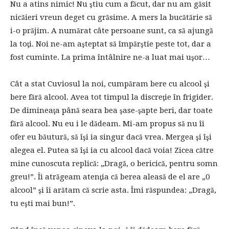
Nu a atins nimic! Nu ştiu cum a făcut, dar nu am găsit
nicăieri vreun deget cu grăsime. A mers la bucătărie să
i-o prăjim. A numărat câte persoane sunt, ca să ajungă
la toţi. Noi ne-am aşteptat să împărştie peste tot, dar a
fost cuminte. La prima întâlnire ne-a luat mai uşor…
Cât a stat Cuviosul la noi, cumpăram bere cu alcool şi
bere fără alcool. Avea tot timpul la discreţie în frigider.
De dimineaţa până seara bea şase-şapte beri, dar toate
fără alcool. Nu eu i le dădeam. Mi-am propus să nu îi
ofer eu băutură, să îşi ia singur dacă vrea. Mergea şi îşi
alegea el. Putea să îşi ia cu alcool dacă voia! Zicea către
mine cunoscuta replică: „Dragă, o bericică, pentru somn
greu!”. Îi atrăgeam atenţia că berea aleasă de el are „0
alcool” şi îi arătam că scrie asta. Îmi răspundea: „Dragă,
tu eşti mai bun!”.