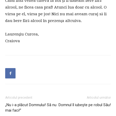
Când însă venea cineva la noi şi îi dădeam bere fără
alcool, ne făcea casa praf! Atunci lua doar cu alcool. O
vărsa pe el, vărsa pe jos! Nici nu mai aveam curaj să îi
dau bere fără alcool în prezenţa altcuiva.
Laurenţiu Curcea,
Craiova
Articolul precedent
Articolul următor
„Nu i-a plăcut Domnului! Să nu
Domnul îl iubeşte pe robul Său!
mai faci!”