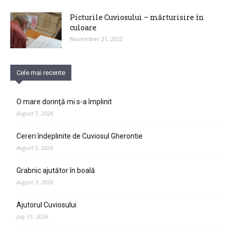
Picturile Cuviosului – mărturisire în
culoare
November 21, 2022
Cele mai recente
O mare dorinţă mi s-a împlinit
August 7, 2026
Cereri îndeplinite de Cuviosul Gherontie
August 5, 2026
Grabnic ajutător în boală
August 3, 2026
Ajutorul Cuviosului
July 31, 2026