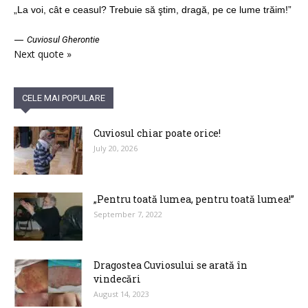
„La voi, cât e ceasul? Trebuie să ştim, dragă, pe ce lume trăim!”
—
Cuviosul Gherontie
Next quote »
CELE MAI POPULARE
Cuviosul chiar poate orice!
July 20, 2026
„Pentru toată lumea, pentru toată lumea!”
September 7, 2022
Dragostea Cuviosului se arată în
vindecări
August 14, 2023