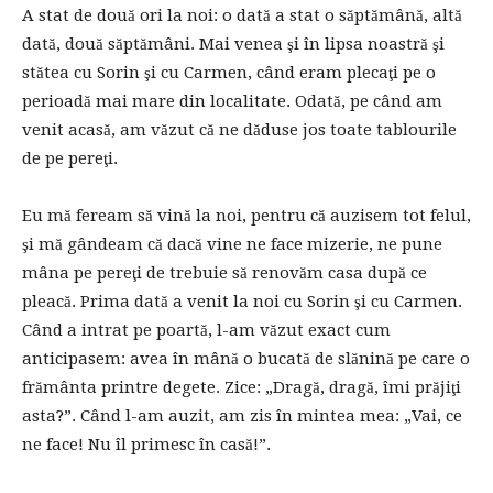
A stat de două ori la noi: o dată a stat o săptămână, altă
dată, două săptămâni. Mai venea şi în lipsa noastră şi
stătea cu Sorin şi cu Carmen, când eram plecaţi pe o
perioadă mai mare din localitate. Odată, pe când am
venit acasă, am văzut că ne dăduse jos toate tablourile
de pe pereţi.
Eu mă feream să vină la noi, pentru că auzisem tot felul,
şi mă gândeam că dacă vine ne face mizerie, ne pune
mâna pe pereţi de trebuie să renovăm casa după ce
pleacă. Prima dată a venit la noi cu Sorin şi cu Carmen.
Când a intrat pe poartă, l-am văzut exact cum
anticipasem: avea în mână o bucată de slănină pe care o
frământa printre degete. Zice: „Dragă, dragă, îmi prăjiţi
asta?”. Când l-am auzit, am zis în mintea mea: „Vai, ce
ne face! Nu îl primesc în casă!”.