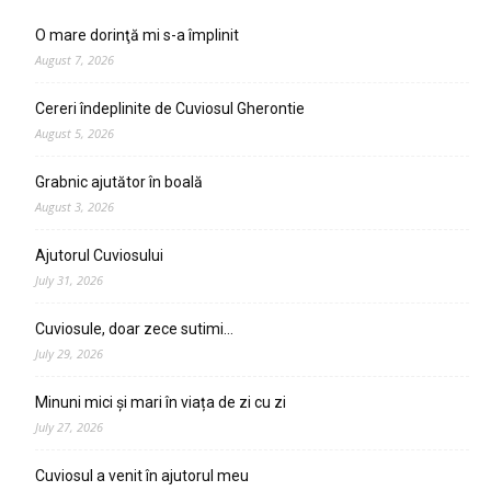
O mare dorinţă mi s-a împlinit
August 7, 2026
Cereri îndeplinite de Cuviosul Gherontie
August 5, 2026
Grabnic ajutător în boală
August 3, 2026
Ajutorul Cuviosului
July 31, 2026
Cuviosule, doar zece sutimi…
July 29, 2026
Minuni mici și mari în viața de zi cu zi
July 27, 2026
Cuviosul a venit în ajutorul meu