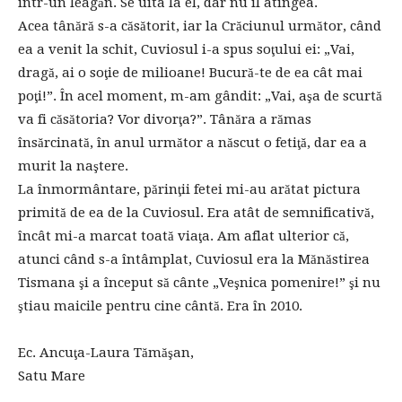
într-un leagăn. Se uita la el, dar nu îl atingea.
Acea tânără s-a căsătorit, iar la Crăciunul următor, când
ea a venit la schit, Cuviosul i-a spus soţului ei: „Vai,
dragă, ai o soţie de milioane! Bucură-te de ea cât mai
poţi!”. În acel moment, m-am gândit: „Vai, aşa de scurtă
va fi căsătoria? Vor divorţa?”. Tânăra a rămas
însărcinată, în anul următor a născut o fetiţă, dar ea a
murit la naştere.
La înmormântare, părinţii fetei mi-au arătat pictura
primită de ea de la Cuviosul. Era atât de semnificativă,
încât mi-a marcat toată viaţa. Am aflat ulterior că,
atunci când s-a întâmplat, Cuviosul era la Mănăstirea
Tismana şi a început să cânte „Veşnica pomenire!” şi nu
ştiau maicile pentru cine cântă. Era în 2010.
Ec. Ancuţa-Laura Tămăşan,
Satu Mare