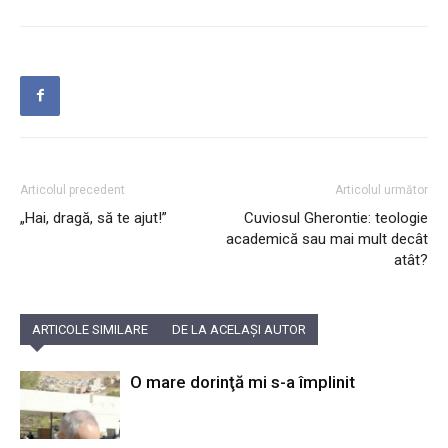
Articolul precedent
Articolul următor
„Hai, dragă, să te ajut!”
Cuviosul Gherontie: teologie
academică sau mai mult decât
atât?
ARTICOLE SIMILARE
DE LA ACELAȘI AUTOR
O mare dorinţă mi s-a împlinit