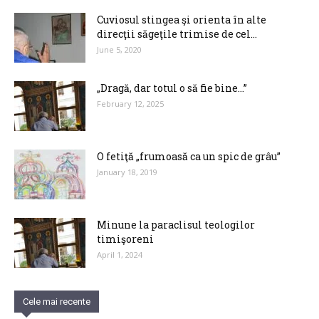
Cuviosul stingea şi orienta în alte
direcţii săgeţile trimise de cel...
June 5, 2020
„Dragă, dar totul o să fie bine…”
February 12, 2025
O fetiţă „frumoasă ca un spic de grâu”
January 18, 2019
Minune la paraclisul teologilor
timişoreni
April 1, 2024
Cele mai recente