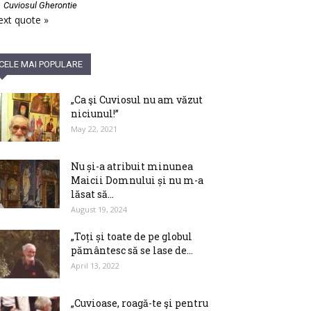
—
Cuviosul Gherontie
xt quote »
CELE MAI POPULARE
„Ca şi Cuviosul nu am văzut
niciunul!”
May 22, 2021
Nu și-a atribuit minunea
Maicii Domnului și nu m-a
lăsat să...
August 19, 2024
„Toți și toate de pe globul
pământesc să se lase de...
April 13, 2022
„Cuvioase, roagă-te şi pentru