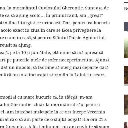
mana, la mormântul Cuviosului Gherontie. Sunt așa de
Ne
uite ca să ajung acolo… În primul rând, am „greșit”
ptămâna liturgică ce urmează. Dar, pentru ca bucuria
g acolo exact în ziua în care se făcea priveghere la
 o am în casă, şi pentru Sfântul Paisie Aghioritul,
reușit să ajung.
ață, pe la 10 şi jumătate, plănuind să mă opresc să
gură pe puterile mele de șofer neexperimentat. Ajunsă
a dat un imbold, să fac bine să merg mai departe dacă
tă că nu m-a încurajat să rămân la Lainici o seară,
oţii şi cu mare bucurie că, în sfârșit, m-am
sului Gherontie, chiar la mormântul său, pentru
el. Am întrebat măicuțele la ce oră începe Vecernia
at că o să am parte de o slujbă bogată! La ora 21 a
ora 2 noaptea. A fost minunat, nu am cuvinte să spun