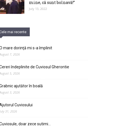
mine, că sunt bolnavă!”
July 13, 2022
Cele mai recente
O mare dorinţă mi s-a împlinit
August 7, 2026
Cereri îndeplinite de Cuviosul Gherontie
August 5, 2026
Grabnic ajutător în boală
August 3, 2026
Ajutorul Cuviosului
July 31, 2026
Cuviosule, doar zece sutimi…