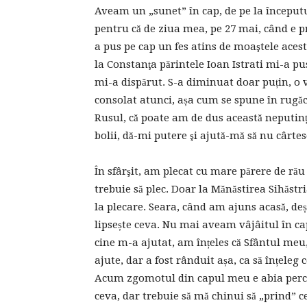
Aveam un „sunet” în cap, de pe la începutul
pentru că de ziua mea, pe 27 mai, când e pr
a pus pe cap un fes atins de moaştele acestu
la Constanţa părintele Ioan Istrati mi-a pu
mi-a dispărut. S-a diminuat doar puțin, o 
consolat atunci, așa cum se spune în rugăc
Rusul, că poate am de dus această neputin
bolii, dă-mi putere şi ajută-mă să nu cârte
În sfârşit, am plecat cu mare părere de ră
trebuie să plec. Doar la Mănăstirea Sihăst
la plecare. Seara, când am ajuns acasă, d
lipsește ceva. Nu mai aveam vâjâitul în ca
cine m-a ajutat, am înțeles că Sfântul meu
ajute, dar a fost rânduit așa, ca să înțel
Acum zgomotul din capul meu e abia percep
ceva, dar trebuie să mă chinui să „prind” c