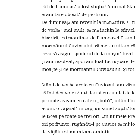
cât de frumoasă a fost slujba! A urmat Sfâ
eram tare obosită de pe drum.
De dimineaţă am revenit la mănăstire, să 
de vorbă” mai mult, să mă închin la sfinte
biserică, extraordinar de frumoase! Eram 
mormântul Cuviosului, că mereu uitam cât
ceva să asigur spoilerul de la maşină lovi
şi am rezolvat, apoi am luat lucrușoare de 
moaște şi de mormântul Cuviosului. Şi tot
Stând de vorba acolo cu Cuviosul, am văzut 
să îmi dea voie să mă dau şi eu cu ulei de
pe unde aveam eu câte o „bubă”, uitând în
acum: o vâjâială în cap, un sunet supărăt
le făcea pe toate de trei ori, „în numele Pr
ori pe frunte, rugându-l pe Cuvios să mijl
de vâjâit tot nu mi-am amintit…