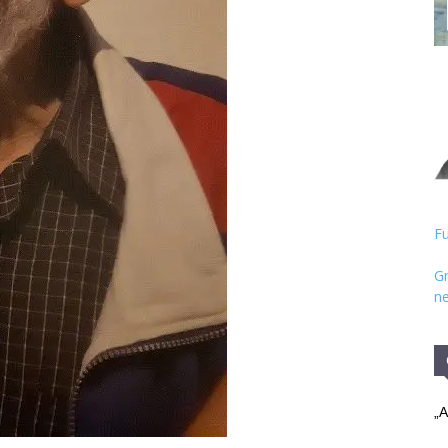
Hristos
Fu
Gr
ne
„A