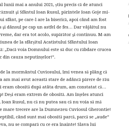
 lunii mai a anului 2021, știu precis că de atunci
ăznuit şi Sfântul Ioan Rusul, părintele Ioan Goje mi-
i sfânt, pe care-l are la biserică, apoi când am fost
s şi dânsul pe cap un astfel de fes… Dar vâjâitul nu
vreme, dar era tot acolo, supărător şi continuu. M-am
iunea de la sfârșitul Acatistului Sfântului Ioan
ță: „Dacă voia Domnului este să duc cu răbdare crucea
sc din cauza neputințelor!”.
u de la mormântul Cuviosului, îmi venea să plâng că
ria am mai avut această stare de adâncă părere de rău
eși eram obosită după atâta drum, am constatat că…
p! Deși eram extrem de obosită. Am înțeles atunci
, Ioan Rusul, nu că nu putea sau că nu voia să mă
eg ce mare trecere are la Dumnezeu Cuviosul Gherontie!
tibil, când sunt mai obosită parcă, parcă se „aude”
eva, nu se compară cu ce era înainte! Slava lui