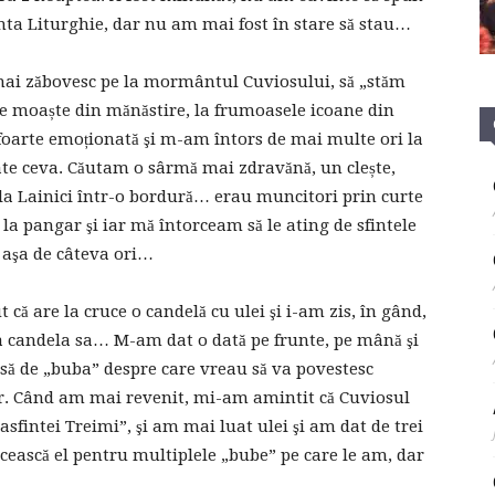
nta Liturghie, dar nu am mai fost în stare să stau…
mai zăbovesc pe la mormântul Cuviosului, să „stăm
le moaște din mănăstire, la frumoasele icoane din
foarte emoționată şi m-am întors de mai multe ori la
e ceva. Căutam o sârmă mai zdravănă, un clește,
t la Lainici într-o bordură… erau muncitori prin curte
la pangar şi iar mă întorceam să le ating de sfintele
 aşa de câteva ori…
că are la cruce o candelă cu ulei şi i-am zis, în gând,
 la candela sa… M-am dat o dată pe frunte, pe mână şi
să de „buba” despre care vreau să va povestesc
or. Când am mai revenit, mi-am amintit că Cuviosul
easfintei Treimi”, şi am mai luat ulei şi am dat de trei
ocească el pentru multiplele „bube” pe care le am, dar