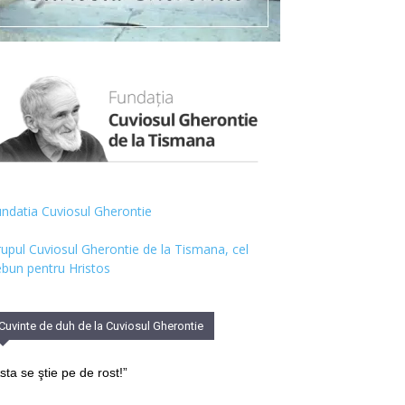
ndatia Cuviosul Gherontie
upul Cuviosul Gherontie de la Tismana, cel
bun pentru Hristos
Cuvinte de duh de la Cuviosul Gherontie
sta se ştie pe de rost!”