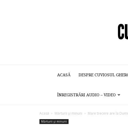
ACASĂ
DESPRE CUVIOSUL GHER
ÎNREGISTRĂRI AUDIO – VIDEO
Acasă
Mărturii şi minuni
Mare trecere are la Dum
Mărturii şi minuni