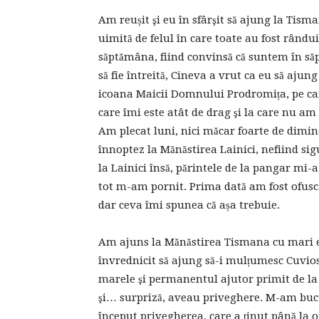
Am reușit şi eu în sfârşit să ajung la Tis
uimită de felul în care toate au fost rând
săptămâna, fiind convinsă că suntem în să
să fie întreită, Cineva a vrut ca eu să ajun
icoana Maicii Domnului Prodromița, pe care
care îmi este atât de drag şi la care nu am 
Am plecat luni, nici măcar foarte de dimine
înnoptez la Mănăstirea Lainici, nefiind si
la Lainici însă, părintele de la pangar mi-
tot m-am pornit. Prima dată am fost ofusca
dar ceva îmi spunea că așa trebuie.
Am ajuns la Mănăstirea Tismana cu mari em
învrednicit să ajung să-i mulțumesc Cuvio
marele şi permanentul ajutor primit de la 
şi… surpriză, aveau priveghere. M-am bucur
început privegherea, care a ținut până la 