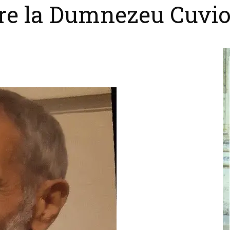
re la Dumnezeu Cuvio
cel
nebun
pentru