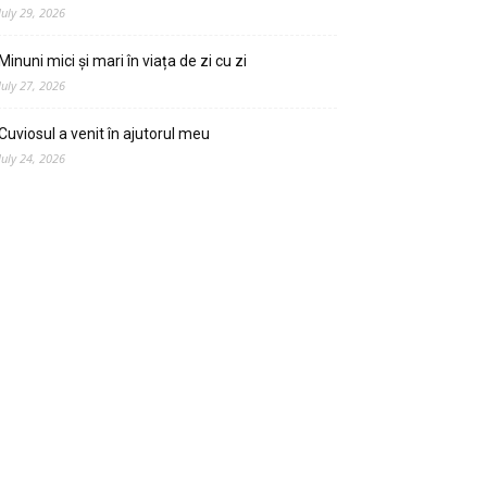
July 29, 2026
Minuni mici și mari în viața de zi cu zi
July 27, 2026
Cuviosul a venit în ajutorul meu
July 24, 2026