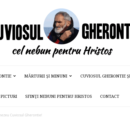
ONTIE
MĂRTURII ŞI MINUNI
CUVIOSUL GHERONTIE ŞI 
Cuviosul
PICTURI
SFINŢI NEBUNI PENTRU HRISTOS
CONTACT
Gherontie
nezeu Cuviosul Gherontie!