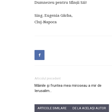
Dumnezeu pentru Sfinții Săi!
Sing. Eugenia Gârba,
Cluj-Napoca
Articolul precedent
Mâinile şi fruntea mea miroseau a mir de
Ierusalim…
ARTICOLE SIMILARE
DE LA ACELAȘI AUTOR