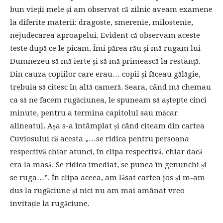
bun vieții mele și am observat că zilnic aveam examene
la diferite materii: dragoste, smerenie, milostenie,
nejudecarea aproapelui. Evident că observam aceste
teste după ce le picam. Îmi părea rău și mă rugam lui
Dumnezeu să mă ierte și să mă primească la restanță.
Din cauza copiilor care erau… copii și făceau gălăgie,
trebuia să citesc în altă cameră. Seara, când mă chemau
ca să ne facem rugăciunea, le spuneam să aștepte cinci
minute, pentru a termina capitolul sau măcar
alineatul. Așa s-a întâmplat și când citeam din cartea
Cuviosului că acesta „…se ridica pentru persoana
respectivă chiar atunci, în clipa respectivă, chiar dacă
era la masă. Se ridica imediat, se punea în genunchi și
se ruga…”. În clipa aceea, am lăsat cartea jos și m-am
dus la rugăciune și nici nu am mai amânat vreo
invitație la rugăciune.