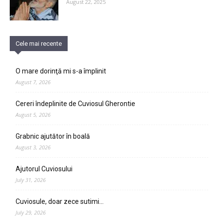
August 22, 2025
Cele mai recente
O mare dorinţă mi s-a împlinit
August 7, 2026
Cereri îndeplinite de Cuviosul Gherontie
August 5, 2026
Grabnic ajutător în boală
August 3, 2026
Ajutorul Cuviosului
July 31, 2026
Cuviosule, doar zece sutimi…
July 29, 2026