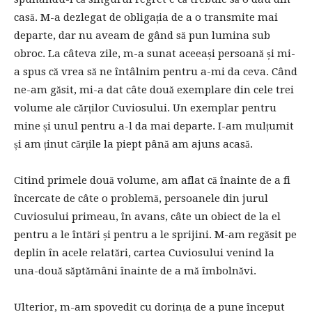
casă. M-a dezlegat de obligația de a o transmite mai
departe, dar nu aveam de gând să pun lumina sub
obroc. La câteva zile, m-a sunat aceeași persoană și mi-
a spus că vrea să ne întâlnim pentru a-mi da ceva. Când
ne-am găsit, mi-a dat câte două exemplare din cele trei
volume ale cărților Cuviosului. Un exemplar pentru
mine și unul pentru a-l da mai departe. I-am mulțumit
și am ținut cărțile la piept până am ajuns acasă.
Citind primele două volume, am aflat că înainte de a fi
încercate de câte o problemă, persoanele din jurul
Cuviosului primeau, în avans, câte un obiect de la el
pentru a le întări și pentru a le sprijini. M-am regăsit pe
deplin în acele relatări, cartea Cuviosului venind la
una-două săptămâni înainte de a mă îmbolnăvi.
Ulterior, m-am spovedit cu dorința de a pune început