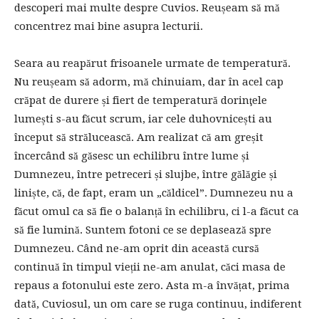
descoperi mai multe despre Cuvios. Reușeam să mă
concentrez mai bine asupra lecturii.
Seara au reapărut frisoanele urmate de temperatură.
Nu reușeam să adorm, mă chinuiam, dar în acel cap
crăpat de durere și fiert de temperatură dorinţele
lumești s-au făcut scrum, iar cele duhovnicești au
început să strălucească. Am realizat că am greșit
încercând să găsesc un echilibru între lume și
Dumnezeu, între petreceri și slujbe, între gălăgie și
liniște, că, de fapt, eram un „căldicel”. Dumnezeu nu a
făcut omul ca să fie o balanță în echilibru, ci l-a făcut ca
să fie lumină. Suntem fotoni ce se deplasează spre
Dumnezeu. Când ne-am oprit din această cursă
continuă în timpul vieții ne-am anulat, căci masa de
repaus a fotonului este zero. Asta m-a învățat, prima
dată, Cuviosul, un om care se ruga continuu, indiferent