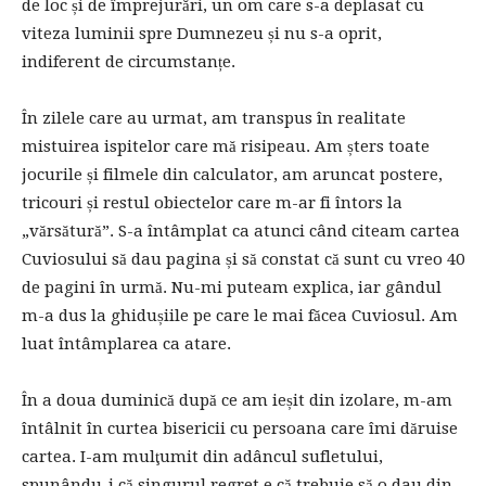
de loc și de împrejurări, un om care s-a deplasat cu
viteza luminii spre Dumnezeu și nu s-a oprit,
indiferent de circumstanțe.
În zilele care au urmat, am transpus în realitate
mistuirea ispitelor care mă risipeau. Am șters toate
jocurile și filmele din calculator, am aruncat postere,
tricouri și restul obiectelor care m-ar fi întors la
„vărsătură”. S-a întâmplat ca atunci când citeam cartea
Cuviosului să dau pagina și să constat că sunt cu vreo 40
de pagini în urmă. Nu-mi puteam explica, iar gândul
m-a dus la ghidușiile pe care le mai făcea Cuviosul. Am
luat întâmplarea ca atare.
În a doua duminică după ce am ieșit din izolare, m-am
întâlnit în curtea bisericii cu persoana care îmi dăruise
cartea. I-am mulţumit din adâncul sufletului,
spunându-i că singurul regret e că trebuie să o dau din