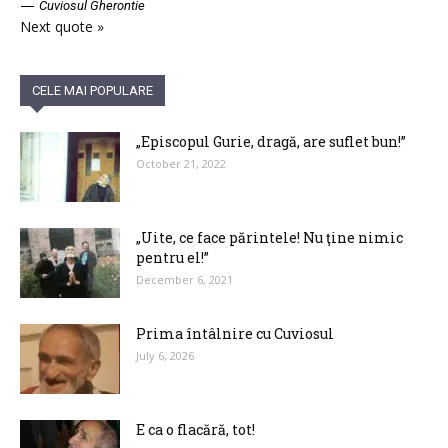
—
Cuviosul Gherontie
Next quote »
CELE MAI POPULARE
„Episcopul Gurie, dragă, are suflet bun!”
October 21, 2022
„Uite, ce face părintele! Nu ţine nimic
pentru el!”
December 6, 2021
Prima întâlnire cu Cuviosul
July 6, 2026
E ca o flacără, tot!