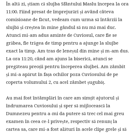
În altă zi, știam că slujba Sfântului Maslu începea la ora
11:00. Fiind presat de împrejurări și având câteva
comisioane de făcut, vedeam cum urma să întârzii la
slujbă și creștea în mine gândul să nu mă mai duc.
Atunci mi-am adus aminte de Cuviosul, care fie se
grăbea, fie trăgea de timp pentru a ajunge la slujbe
exact la timp. Am tras de leneșul din mine și m-am dus.
La ora 11:20, când am ajuns la biserică, atunci se
pregăteau preoții pentru începerea slujbei. Am zâmbit
și mi-a apărut în fața ochilor poza Cuviosului de pe
coperta volumului 2, cu acel zâmbet șugubăț.
Au mai fost întâmplări în care am simțit ajutorul și
îndrumarea Cuviosului și sper să mijlocească la
Dumnezeu pentru a-mi da putere să trec cel mai greu
examen în ceea ce-l privește, respectiv să renunț la
cartea sa, care mi-a fost alături în acele clipe grele și să