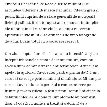
Cuviosul Gherontie, ce făcea diferite minuni și le
ascundea ulterior sub masca nebuniei. Citeam greu și
puțin, fiind cuprins de o stare generală de moleșeală
fizică și psihică. Rețin totuşi că am remarcat întâmplări
ale unor oameni care se vindecau după ce cereau
ajutorul Cuviosului și se atingeau de vreo fotografie
de-a lui. Luam totul cu o oarecare rezervă.
Din ziua a opta, durerile de cap s-au intensificat și au
început frisoanele urmate de temperatură, care nu
scădea după administrarea antitermicelor. Atunci am
apelat la ajutorul Cuviosului pentru prima dată. I-am
cerut să se roage pentru mine şi să mă ajute. Mi-am pus
cartea Cuviosului sub pernă și o compresă rece pe
frunte și m-am culcat. A fost primul somn liniștit de la
debutul infecției. A doua zi, simptomele au reapărut,
doar că odată cu mine s-a trezit și o dorință de a