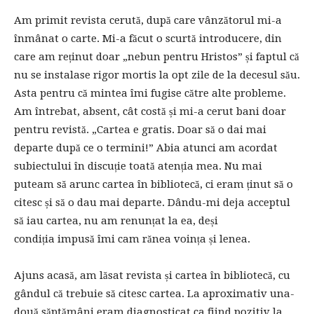
Am primit revista cerută, după care vânzătorul mi-a
înmânat o carte. Mi-a făcut o scurtă introducere, din
care am reținut doar „nebun pentru Hristos” și faptul că
nu se instalase rigor mortis la opt zile de la decesul său.
Asta pentru că mintea îmi fugise către alte probleme.
Am întrebat, absent, cât costă și mi-a cerut bani doar
pentru revistă. „Cartea e gratis. Doar să o dai mai
departe după ce o termini!” Abia atunci am acordat
subiectului în discuție toată atenția mea. Nu mai
puteam să arunc cartea în bibliotecă, ci eram ținut să o
citesc și să o dau mai departe. Dându-mi deja acceptul
să iau cartea, nu am renunțat la ea, deși
condiția impusă îmi cam rănea voința și lenea.
Ajuns acasă, am lăsat revista și cartea în bibliotecă, cu
gândul că trebuie să citesc cartea. La aproximativ una-
două săptămâni eram diagnosticat ca fiind pozitiv la