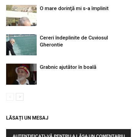
O mare dorinţă mi s-a împlinit
Cereri îndeplinite de Cuviosul
Gherontie
Grabnic ajutător în boală
LĂSAȚI UN MESAJ
AUTENTIFICAȚI-VĂ PENTRU A LĂSA UN COMENTARIU