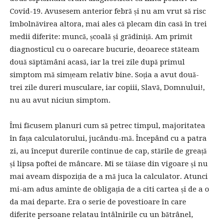
Covid-19. Avusesem anterior febră și nu am vrut să risc
îmbolnăvirea altora, mai ales că plecam din casă în trei
medii diferite: muncă, școală și grădiniță. Am primit
diagnosticul cu o oarecare bucurie, deoarece stăteam
două săptămâni acasă, iar la trei zile după primul
simptom mă simțeam relativ bine. Soția a avut două-
trei zile dureri musculare, iar copiii, Slavă, Domnului!,
nu au avut niciun simptom.
Îmi făcusem planuri cum să petrec timpul, majoritatea
în fața calculatorului, jucându-mă. Începând cu a patra
zi, au început durerile continue de cap, stările de greață
și lipsa poftei de mâncare. Mi se tăiase din vigoare și nu
mai aveam dispoziția de a mă juca la calculator. Atunci
mi-am adus aminte de obligația de a citi cartea și de a o
da mai departe. Era o serie de povestioare în care
diferite persoane relatau întâlnirile cu un bătrânel,