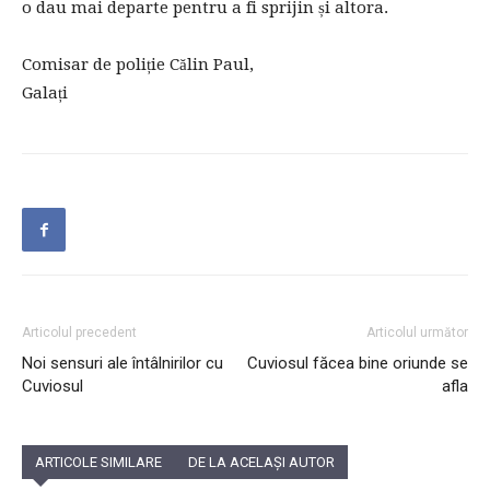
o dau mai departe pentru a fi sprijin și altora.
Comisar de poliție Călin Paul,
Galați
Articolul precedent
Articolul următor
Noi sensuri ale întâlnirilor cu
Cuviosul făcea bine oriunde se
Cuviosul
afla
ARTICOLE SIMILARE
DE LA ACELAȘI AUTOR