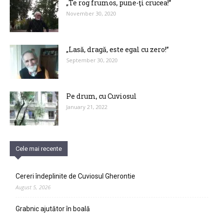
„Te rog frumos, pune-ţi crucea!”
November 30, 2020
„Lasă, dragă, este egal cu zero!”
September 30, 2020
Pe drum, cu Cuviosul
January 21, 2022
Cele mai recente
Cereri îndeplinite de Cuviosul Gherontie
August 5, 2026
Grabnic ajutător în boală