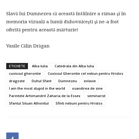
Slavă lui Dumnezeu că această întâlnire a rămas şi în
memoria vizuală a lumii duhovniceşti şi ne-a fost
oferită pentru această mărturie!
Vasile Călin Drăgan
ETICHETE
Alba-Iulia
Catedrala din Alba Iulia
cuviosul gherontie
Cuviosul Gherontie cel nebun pentru Hristos
dragoste
Duhul Sfant
Dumnezeu
evlavie
I am the most stupid in the world
osandirea de sine
Parintele Arhimandrit Zaharia de la Essex
seminarist
Sfantul Siluan Athonitul
Sfinti nebuni pentru Hristos