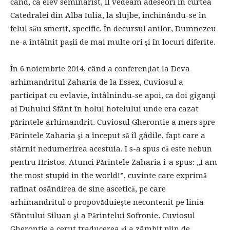
când, ca elev seminarist, îl vedeam adeseori în curtea
Catedralei din Alba Iulia, la slujbe, închinându-se în
felul său smerit, specific. În decursul anilor, Dumnezeu
ne-a întâlnit paşii de mai multe ori şi în locuri diferite.
În 6 noiembrie 2014, când a conferenţiat la Deva
arhimandritul Zaharia de la Essex, Cuviosul a
participat cu evlavie, întâlnindu-se apoi, ca doi giganţi
ai Duhului Sfânt în holul hotelului unde era cazat
părintele arhimandrit. Cuviosul Gherontie a mers spre
Părintele Zaharia şi a început să îl gâdile, fapt care a
stârnit nedumerirea acestuia. I s-a spus că este nebun
pentru Hristos. Atunci Părintele Zaharia i-a spus: „I am
the most stupid in the world!”, cuvinte care exprimă
rafinat osândirea de sine ascetică, pe care
arhimandritul o propovăduieşte necontenit pe linia
Sfântului Siluan şi a Părintelui Sofronie. Cuviosul
Gherontie a cerut traducerea şi a zâmbit plin de