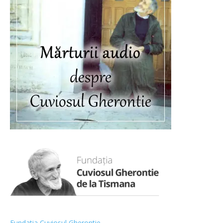
Fundatia Cuviosul Gherontie