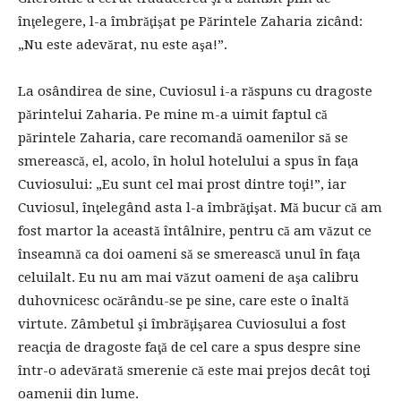
înţelegere, l-a îmbrăţişat pe Părintele Zaharia zicând:
„Nu este adevărat, nu este aşa!”.
La osândirea de sine, Cuviosul i-a răspuns cu dragoste
părintelui Zaharia. Pe mine m-a uimit faptul că
părintele Zaharia, care recomandă oamenilor să se
smerească, el, acolo, în holul hotelului a spus în faţa
Cuviosului: „Eu sunt cel mai prost dintre toţi!”, iar
Cuviosul, înţelegând asta l-a îmbrăţişat. Mă bucur că am
fost martor la această întâlnire, pentru că am văzut ce
înseamnă ca doi oameni să se smerească unul în faţa
celuilalt. Eu nu am mai văzut oameni de aşa calibru
duhovnicesc ocărându-se pe sine, care este o înaltă
virtute. Zâmbetul şi îmbrăţişarea Cuviosului a fost
reacţia de dragoste faţă de cel care a spus despre sine
într-o adevărată smerenie că este mai prejos decât toţi
oamenii din lume.