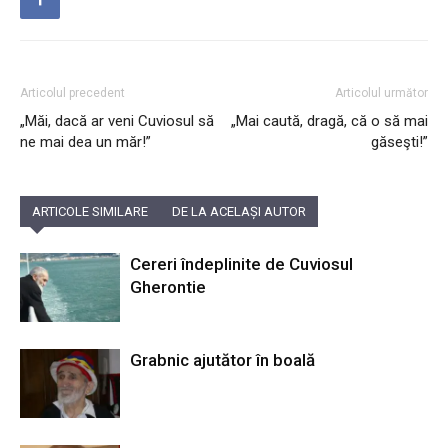
Articolul precedent
Articolul următor
„Măi, dacă ar veni Cuviosul să
„Mai caută, dragă, că o să mai
ne mai dea un măr!”
găseşti!”
ARTICOLE SIMILARE
DE LA ACELAȘI AUTOR
Cereri îndeplinite de Cuviosul
Gherontie
Grabnic ajutător în boală