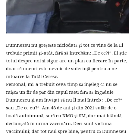
Dumnezeu nu greșește niciodată şi tot ce vine de la El
trebuie primit şi-atât, fără să întrebăm: „De ce?!”. El ştie
totul despre noi şi sigur are un plan cu fiecare în parte,
doar că uneori este nevoie de suferinţă pentru a ne
întoarce la Tatăl Ceresc.
Personal, mi-a trebuit ceva timp să înţeleg că nu se
mişcă un fir de păr din capul meu fără să îngăduie
Dumnezeu şi am învăţat să nu Îl mai întreb : „De ce?“
sau „De ce eu?”. Am 48 de ani şi din 2021 sufăr de o
boală autoimună, soră cu NMO şi SM, dar mai blândă,
declanșată în urma vaccinării. Deci sunt victima
vaccinului; dar tot răul spre bine, pentru că Dumnezeu