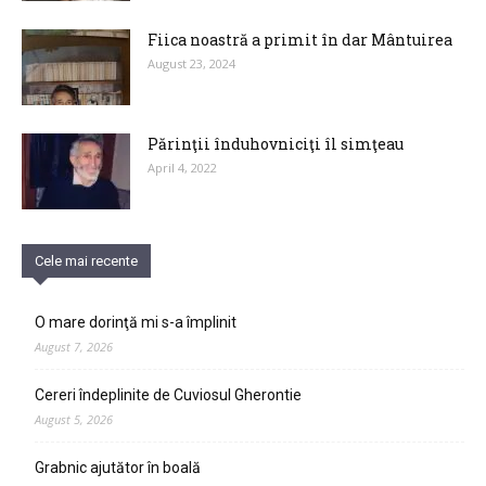
Fiica noastră a primit în dar Mântuirea
August 23, 2024
Părinţii înduhovniciţi îl simţeau
April 4, 2022
Cele mai recente
O mare dorinţă mi s-a împlinit
August 7, 2026
Cereri îndeplinite de Cuviosul Gherontie
August 5, 2026
Grabnic ajutător în boală