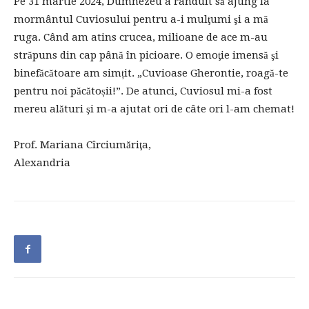
Pe 31 martie 2024, Dumnezeu a rânduit să ajung la
mormântul Cuviosului pentru a-i mulţumi şi a mă
ruga. Când am atins crucea, milioane de ace m-au
străpuns din cap până în picioare. O emoţie imensă şi
binefăcătoare am simțit. „Cuvioase Gherontie, roagă-te
pentru noi păcătoșii!”. De atunci, Cuviosul mi-a fost
mereu alături şi m-a ajutat ori de câte ori l-am chemat!
Prof. Mariana Cîrciumăriţa,
Alexandria