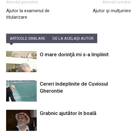
Articolul precedent
Articolul următor
Ajutor la examenul de
Ajutor şi mulţumire
titularizare
ARTICOLE SIMILARE
DE LA ACELAȘI AUTOR
O mare dorinţă mi s-a împlinit
Cereri îndeplinite de Cuviosul
Gherontie
Grabnic ajutător în boală