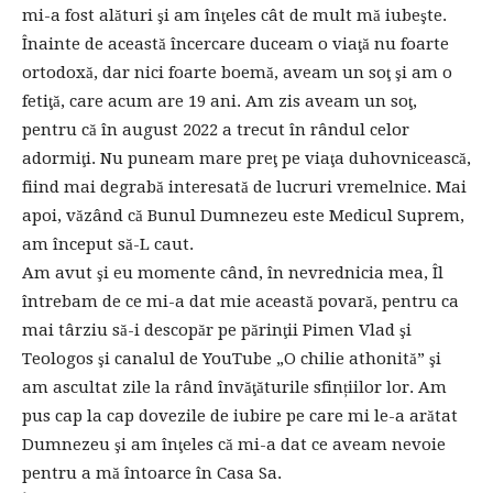
mi-a fost alături şi am înţeles cât de mult mă iubeşte.
Înainte de această încercare duceam o viaţă nu foarte
ortodoxă, dar nici foarte boemă, aveam un soţ şi am o
fetiţă, care acum are 19 ani. Am zis aveam un soţ,
pentru că în august 2022 a trecut în rândul celor
adormiţi. Nu puneam mare preţ pe viaţa duhovnicească,
fiind mai degrabă interesată de lucruri vremelnice. Mai
apoi, văzând că Bunul Dumnezeu este Medicul Suprem,
am început să-L caut.
Am avut şi eu momente când, în nevrednicia mea, Îl
întrebam de ce mi-a dat mie această povară, pentru ca
mai târziu să-i descopăr pe părinţii Pimen Vlad şi
Teologos şi canalul de YouTube „O chilie athonită” şi
am ascultat zile la rând învăţăturile sfințiilor lor. Am
pus cap la cap dovezile de iubire pe care mi le-a arătat
Dumnezeu şi am înţeles că mi-a dat ce aveam nevoie
pentru a mă întoarce în Casa Sa.