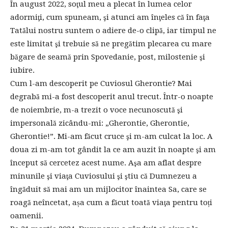
În august 2022, soţul meu a plecat în lumea celor
adormiţi, cum spuneam, şi atunci am înţeles că în faţa
Tatălui nostru suntem o adiere de-o clipă, iar timpul ne
este limitat şi trebuie să ne pregătim plecarea cu mare
băgare de seamă prin Spovedanie, post, milostenie şi
iubire.
Cum l-am descoperit pe Cuviosul Gherontie? Mai
degrabă mi-a fost descoperit anul trecut. Într-o noapte
de noiembrie, m-a trezit o voce necunoscută şi
impersonală zicându-mi: „Gherontie, Gherontie,
Gherontie!”. Mi-am făcut cruce şi m-am culcat la loc. A
doua zi m-am tot gândit la ce am auzit în noapte şi am
început să cercetez acest nume. Aşa am aflat despre
minunile şi viaţa Cuviosului şi ştiu că Dumnezeu a
îngăduit să mai am un mijlocitor înaintea Sa, care se
roagă neîncetat, așa cum a făcut toată viaţa pentru toți
oamenii.