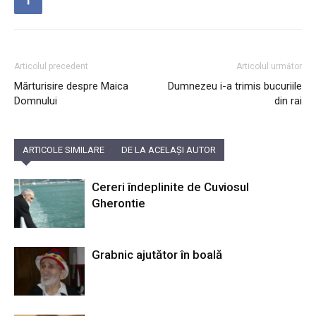
Articolul precedent
Articolul următor
Mărturisire despre Maica
Dumnezeu i-a trimis bucuriile
Domnului
din rai
ARTICOLE SIMILARE
DE LA ACELAȘI AUTOR
Cereri îndeplinite de Cuviosul
Gherontie
Grabnic ajutător în boală