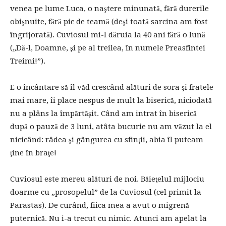
venea pe lume Luca, o naştere minunată, fără durerile
obişnuite, fără pic de teamă (deşi toată sarcina am fost
îngrijorată). Cuviosul mi-l dăruia la 40 ani fără o lună
(„Dă-l, Doamne, şi pe al treilea, în numele Preasfintei
Treimi!”).
E o încântare să îl văd crescând alături de sora şi fratele
mai mare, îi place nespus de mult la biserică, niciodată
nu a plâns la împărtăşit. Când am intrat în biserică
după o pauză de 3 luni, atâta bucurie nu am văzut la el
nicicând: râdea şi gângurea cu sfinţii, abia îl puteam
ţine în braţe!
Cuviosul este mereu alături de noi. Băieţelul mijlociu
doarme cu „prosopelul” de la Cuviosul (cel primit la
Parastas). De curând, fiica mea a avut o migrenă
puternică. Nu i-a trecut cu nimic. Atunci am apelat la