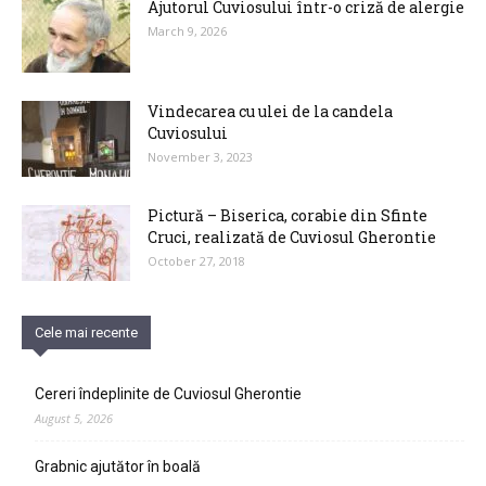
Ajutorul Cuviosului într-o criză de alergie
March 9, 2026
Vindecarea cu ulei de la candela
Cuviosului
November 3, 2023
Pictură – Biserica, corabie din Sfinte
Cruci, realizată de Cuviosul Gherontie
October 27, 2018
Cele mai recente
Cereri îndeplinite de Cuviosul Gherontie
August 5, 2026
Grabnic ajutător în boală