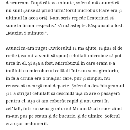
descurcam. După câteva minute, șoferul mă anunță că
nu sunt șanse să prind următorul microbuz (care era şi
ultimul la acea oră). I-am scris repede Ecaterinei să
sune la firma respectivă să mă aștepte. Răspunsul a fost:
„Maxim 5 minute!”.
Atunci m-am rugat Cuviosului să mă ajute, să țină el de
roțile (așa mi-a venit să spun) celuilalt microbuz să pot
urca în el. Și așa a fost. Microbuzul în care eram s-a
întâlnit cu microbuzul celălalt într-un sens giratoriu,
în fața căruia era o mașină care, pur și simplu, nu
reușea să meargă mai departe. Șoferul a deschis geamul
şi i-a strigat celuilalt să deschidă ușa că are o pasageră
pentru el. Așa că am coborât rapid și am urcat în
celălalt, într-un sens giratoriu! Mi-am făcut cruce când
m-am pus pe scaun și de bucurie, și de uimire. Șoferul
era ușor nedumerit.