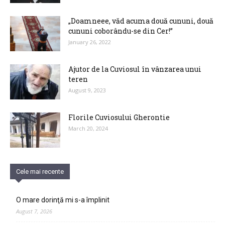
„Doamneee, văd acuma două cununi, două
cununi coborându-se din Cer!”
January 26, 2022
Ajutor de la Cuviosul în vânzarea unui
teren
August 9, 2023
Florile Cuviosului Gherontie
March 20, 2024
Cele mai recente
O mare dorinţă mi s-a împlinit
August 7, 2026