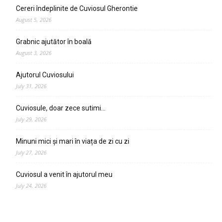
Cereri îndeplinite de Cuviosul Gherontie
August 5, 2026
Grabnic ajutător în boală
August 3, 2026
Ajutorul Cuviosului
July 31, 2026
Cuviosule, doar zece sutimi…
July 29, 2026
Minuni mici și mari în viața de zi cu zi
July 27, 2026
Cuviosul a venit în ajutorul meu
July 24, 2026