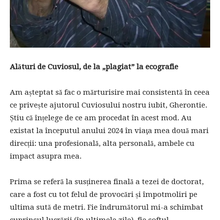
Alături de Cuviosul, de la „plagiat” la ecografie
Am așteptat să fac o mărturisire mai consistentă în ceea
ce privește ajutorul Cuviosului nostru iubit, Gherontie.
Știu că înțelege de ce am procedat în acest mod. Au
existat la începutul anului 2024 în viaţa mea două mari
direcții: una profesională, alta personală, ambele cu
impact asupra mea.
Prima se referă la susținerea finală a tezei de doctorat,
care a fost cu tot felul de provocări și împotmoliri pe
ultima sută de metri. Fie îndrumătorul mi-a schimbat
cuprinsul lucrării (în ultimele zile), fie softul