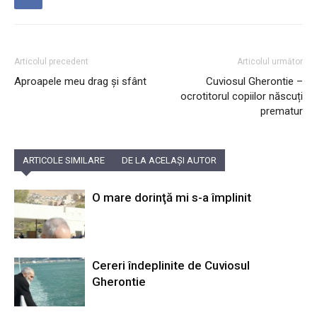
Articolul precedent
Articolul următor
Aproapele meu drag și sfânt
Cuviosul Gherontie –
ocrotitorul copiilor născuți
prematur
ARTICOLE SIMILARE
DE LA ACELAȘI AUTOR
O mare dorinţă mi s-a împlinit
Cereri îndeplinite de Cuviosul
Gherontie