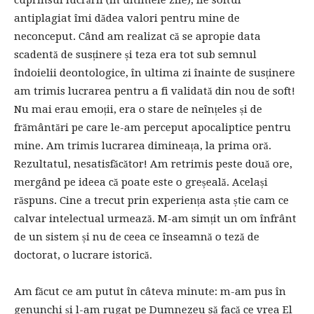
antiplagiat îmi dădea valori pentru mine de
neconceput. Când am realizat că se apropie data
scadentă de susținere și teza era tot sub semnul
îndoielii deontologice, în ultima zi înainte de susținere
am trimis lucrarea pentru a fi validată din nou de soft!
Nu mai erau emoții, era o stare de neînțeles și de
frământări pe care le-am perceput apocaliptice pentru
mine. Am trimis lucrarea dimineața, la prima oră.
Rezultatul, nesatisfăcător! Am retrimis peste două ore,
mergând pe ideea că poate este o greșeală. Același
răspuns. Cine a trecut prin experiența asta știe cam ce
calvar intelectual urmează. M-am simțit un om înfrânt
de un sistem și nu de ceea ce înseamnă o teză de
doctorat, o lucrare istorică.
Am făcut ce am putut în câteva minute: m-am pus în
genunchi și l-am rugat pe Dumnezeu să facă ce vrea El