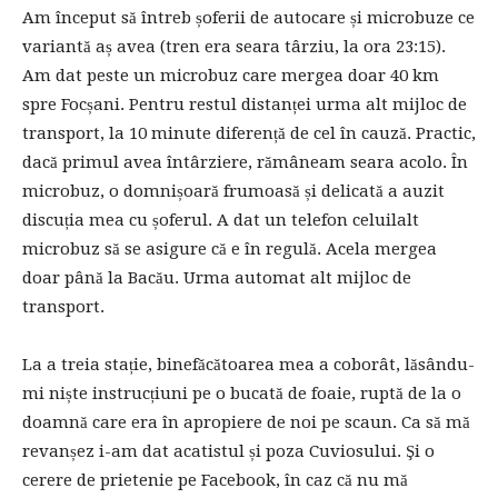
Am început să întreb șoferii de autocare și microbuze ce
variantă aș avea (tren era seara târziu, la ora 23:15).
Am dat peste un microbuz care mergea doar 40 km
spre Focșani. Pentru restul distanței urma alt mijloc de
transport, la 10 minute diferență de cel în cauză. Practic,
dacă primul avea întârziere, rămâneam seara acolo. În
microbuz, o domnișoară frumoasă și delicată a auzit
discuția mea cu șoferul. A dat un telefon celuilalt
microbuz să se asigure că e în regulă. Acela mergea
doar până la Bacău. Urma automat alt mijloc de
transport.
La a treia stație, binefăcătoarea mea a coborât, lăsându-
mi niște instrucțiuni pe o bucată de foaie, ruptă de la o
doamnă care era în apropiere de noi pe scaun. Ca să mă
revanșez i-am dat acatistul și poza Cuviosului. Şi o
cerere de prietenie pe Facebook, în caz că nu mă