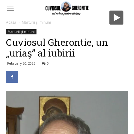
Acasă
Mărturii şi minuni
Mărturii şi minuni
Cuviosul Gherontie, un
„uriaş” al iubirii
February 20, 2026
0