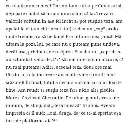
cu toată munca mea! Dar nu l-am uitat pe Cuviosul și,
deși pare ciudat să îi spui unui sfânt să facă ceva cu
valorile softului în așa fel încât să pot susține teza, am
apelat la el (am citit Acatistul) să dea un „cap” acolo
unde trebuie, ca să fie bine! Era ultima mea șansă! Mă
uitam la poza lui, pe care nu o puteam pune undeva,
decât așa, privindu-ne reciproc. Și a dat un „cap” de s-
au schimbat valorile, fără să mai intervin în lucrare, că
nu mai puteam! Adică, aceeași teză, două ore mai
târziu, a treia încercare avea alte valori (mult mai
scăzute)! În final, totul a decurs normal și chiar foarte
bine! Am reușit să susțin teza fără nicio altă piedică.
Mare e Cuviosul Gherontie! Pe mine, genul acesta de
minuni, de sfinți, mă „dezarmează” frumos. Aveam
impresia că îl aud: „Ioai, dragă, da’ ce te-ai speriat așa
tare de platforma aia?!”.