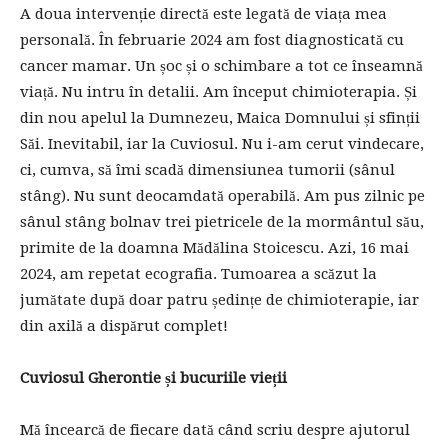
A doua intervenție directă este legată de viața mea
personală. În februarie 2024 am fost diagnosticată cu
cancer mamar. Un șoc și o schimbare a tot ce înseamnă
viață. Nu intru în detalii. Am început chimioterapia. Și
din nou apelul la Dumnezeu, Maica Domnului și sfinții
Săi. Inevitabil, iar la Cuviosul. Nu i-am cerut vindecare,
ci, cumva, să îmi scadă dimensiunea tumorii (sânul
stâng). Nu sunt deocamdată operabilă. Am pus zilnic pe
sânul stâng bolnav trei pietricele de la mormântul său,
primite de la doamna Mădălina Stoicescu. Azi, 16 mai
2024, am repetat ecografia. Tumoarea a scăzut la
jumătate după doar patru ședințe de chimioterapie, iar
din axilă a dispărut complet!
Cuviosul Gherontie și bucuriile vieții
Mă încearcă de fiecare dată când scriu despre ajutorul