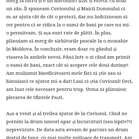
merg la lucru și e un disconfort fizic și estetic cu doar
un sân. Îi spuneam Cuviosului și Maicii Domnului că
m-ar ajuta cât de cât o proteză, dar nu îndrăzneam să
cer pentru că se ridica la o sumă de bani pe care nu mi-
o permiteam. Și așa sunt rate de plătit. În plus,
plănuiam să merg de sărbătorile pascale la o monahie
în Moldova. În concluzie, eram doar cu gândul și
visarea la ambele nevoi. Până într-o zi când am primit
o sumă de bani, exact cât să acopere cele două dorințe!
Am mulțumit binefăcătoarei mele fără să știe sau să
bănuiască ce ajutor mi-a dat! Lasă că știa Cuviosul! Deci,
am luat cele necesare pentru trup. Urma să plănuiesc
plecarea de Sfintele Paști.
Așa a venit şi al treilea ajutor de la Cuviosul. Când ne
pornim la drum uneori apar și încurcături (sau ispite?!)
neprevăzute. De data asta aveam de parcurs un drum
destul de lung, cu mai multe mijloace de transport. Am