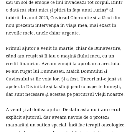
său un soi de emoție ce îmi invadează tot corpul. Dintr-
o dată mă simt mică și pitică în fața unui „uriaș” al
iubirii. În anul 2025, Cuviosul Gherontie și-a făcut din
nou prezentă intervenția în viața mea, mai exact în
nevoile mele, unele chiar urgente.
Primul ajutor a venit în martie, chiar de Bunavestire,
când am reușit să îi iau o mașină fiului meu, cu un
credit financiar. Aveam emoții la aprobarea acestuia.
M-am rugat lui Dumnezeu, Maicii Domnului și
Cuviosului să fie voia lor. Și a fost. Uneori mi-e jenă să
apelez la Divinitate şi la sfinți pentru aspecte lumești,
dar sunt necesare și acestea pe parcursul vieții noastre.
A venit și al doilea ajutor. De data asta nu i-am cerut
explicit ajutorul, dar aveam nevoie de o proteză
mamară și un sutien special. Încă fac terapii oncologice,