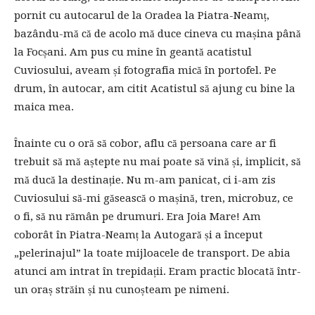
pornit cu autocarul de la Oradea la Piatra-Neamț,
bazându-mă că de acolo mă duce cineva cu mașina până
la Focșani. Am pus cu mine în geantă acatistul
Cuviosului, aveam și fotografia mică în portofel. Pe
drum, în autocar, am citit Acatistul să ajung cu bine la
maica mea.
Înainte cu o oră să cobor, aflu că persoana care ar fi
trebuit să mă aștepte nu mai poate să vină și, implicit, să
mă ducă la destinație. Nu m-am panicat, ci i-am zis
Cuviosului să-mi găsească o mașină, tren, microbuz, ce
o fi, să nu rămân pe drumuri. Era Joia Mare! Am
coborât în Piatra-Neamț la Autogară și a început
„pelerinajul” la toate mijloacele de transport. De abia
atunci am intrat în trepidații. Eram practic blocată într-
un oraș străin și nu cunoșteam pe nimeni.